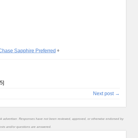
Chase Sapphire Preferred
。
/5]
Next post →
nk advertiser. Responses have not been reviewed, approved, or otherwise endorsed by
l posts and/or questions are answered.