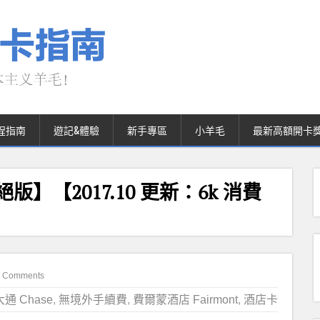
程指南
遊記&體驗
新手專區
小羊毛
最新高額開卡
已絕版】【2017.10 更新：6k 消費
 Comments
通 Chase
,
無境外手續費
,
費爾蒙酒店 Fairmont
,
酒店卡