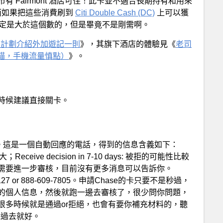
 Fairmont 酒店可住！此卡並不適合長期持有和用來
N，而如果把這些消費刷到
Citi Double Cash (DC)
上可以獲
值肯定是大於這個數的，但是畢竟不是剛需啊。
店會員計劃介紹外加遊記一則
》，其旗下酒店的體驗見《
老司
殺貓，手機流量慎點）
》。
時候建議直接關卡。
-7927。這是一個自動回應的電話，得到的信息含義如下：
較大；Receive decision in 7-10 days: 被拒的可能性比較
s: 只是表明還需要進一步審核，目前沒有更多消息可以告訴你。
0-2127 or 888-609-7805。申請Chase的卡只要不是秒過，
的個人信息，然後就跑一邊去審核了，很少問你問題，
很多時候就是通過or拒絕，也會有要你補充材料的，聽
ax過去就好。