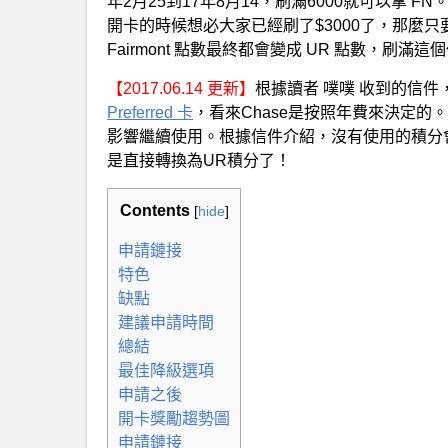
年2月25到17年8月14，刷滿6000就可以拿
開卡的時候想必大家已經刷了$3000了，那麼只要在
Fairmont 點數最終都會變成 UR 點數，
【2017.06.14 更新】
根據讀者 噗噗 收到的信件
Preferred 卡
，看來Chase是按照年費來決定
影響繼續使用。根據信件介紹，沒有使用的積分
是直接轉換為UR積分了！
Contents
[
hide
]
申請鏈接
特色
缺點
建議申請時間
總結
最佳降級選項
申請之後
開卡獎勵趨勢圖
申請鏈接