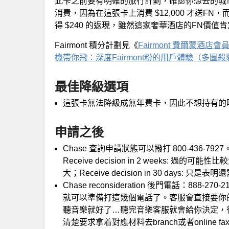
此卡之前要有明確的旅行計劃，確認你想去的城市有
消費，因為在這張卡上消費 $12,000 才送F
得 $240 的返現，雖然這家奢華酒店的FN價
Fairmont 積分計劃見《
Fairmont 費爾蒙酒
機帶你飛：深度Fairmont粉的用戶體驗（多圖
最佳降級選項
這張卡無法降級成無年費卡，因此不想持有的
申請之後
Chase 查詢申請狀態可以撥打 800-436
Receive decision in 2 weeks: 過的可能性比
大；Receive decision in 30 day
Chase reconsideration 後門電話：888-27
就可以準備打這幾個電話了。客服會直接要你
聽音樂就好了…聽完音樂客服就會給你決定，
清楚要求拿着對應材料去branch或者online f