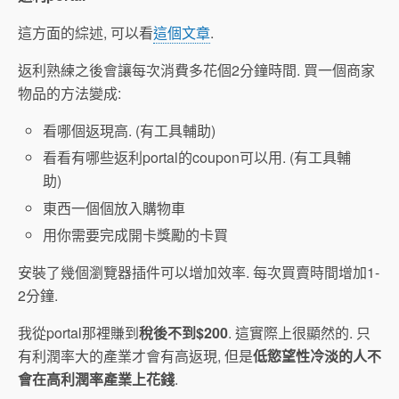
這方面的綜述, 可以看
這個文章
.
返利熟練之後會讓每次消費多花個2分鐘時間. 買一個商家
物品的方法變成:
看哪個返現高. (有工具輔助)
看看有哪些返利portal的coupon可以用. (有工具輔
助)
東西一個個放入購物車
用你需要完成開卡獎勵的卡買
安裝了幾個瀏覽器插件可以增加效率. 每次買賣時間增加1-
2分鐘.
我從portal那裡賺到
稅後不到$200
. 這實際上很顯然的. 只
有利潤率大的產業才會有高返現, 但是
低慾望性冷淡的人不
會在高利潤率產業上花錢
.