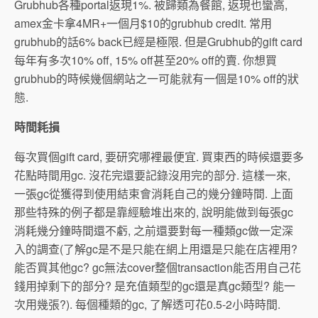
Grubhub各種portal返現1%. 被歸類為餐館, 返現也蠻高,
amex金卡拿4MR+一個月$10的grubhub credit. 常用
grubhub的話6% back已經是極限. 但是Grubhub的gift card
每年有多次10% off, 15% off甚至20% off的賣. 你想買
grubhub的時候幾個網站之一可能就有一個是10% off的狀
態.
時間耗損
每次買個gift card, 要研究哪裡最便宜. 買東西的時候還要多
花點時間用gc. 沒花完還要記錄沒用完的部分. 這樣一來,
一張gc從獲得到使用結束會消耗自己的幾分鐘時間. 上面
那些特殊的例子都是靠經驗堆出來的, 說明能做到每張gc
消耗幾分鐘時間還不虧, 之前還要對每一種類gc做一定深
入的調查(了解gc是不是只能在網上用還是只能在店裡用?
能否買其他gc? gc無法cover整個transaction能否用自己花
錢用掉剩下的部分? 是充值類型的gc還是真gc類型? 能一
次用幾張?). 每個種類的gc, 了解透可花0.5-2小時時間.