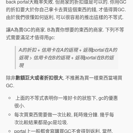
back portal大概率失敗. 但商家的折扣還是可以的. 你用GC
的折扣要大於你自己拿卡去買這個東西的錢, 才值得買GC.
由於我們很懂如何返利, 可以很容易的推出這樣的不等式.
讓A為賣GC的商家. B為賣你想要的東西的商家. 下列不等
式需要滿足才值得用gc:
A的折扣 + 信用卡在A的返現 + 返現portal在A的
返現 > 信用卡在B的返現 + 返現portal在B的返
現
除非
數額巨大或者折扣很大
, 不推薦為買一樣東西當場買
GC.
上面的不等式表明你一堆好卡的狀態下, gc的優惠
很小.
每次買東西需要做一次比較, 耗時幾分鐘. 幾乎每
次比較結果都是gc是垃圾.
portal上一般都會寫購買GC不會得到返利. 當然.