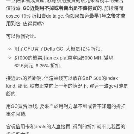
一旦把gc看成資產, 就應該用投資的眼光來審視羊毛是否
值得薅.
GC近期用不掉或者賣出是不值得買的
. 前段時間
costco 10% 折扣賣delta gc. 你如果知道
最早1年之後才會
用到它
. 值得買嗎?
可以做個對比.
用了CFU買了Delta GC, 大概是12% 折扣.
$1000的機票用amex plat買拿回5000 MR. 變現
62.5美元. 6.25% 折扣.
接近6%的差距啊. 但這筆錢可以放在S&P 500的index
fund, 那麼, 股市正常向上一年的情況下, 買這一波gc可能是
虧的.
用GC買賣賺錢, 要來自於用對方拿不到或者不知道的折扣
事先囤積.
會玩信用卡和deals的人直接買, 得到的折扣就不比我囤的