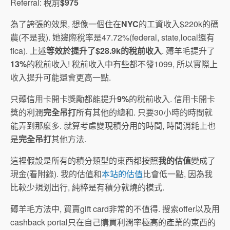
Referral: 稅前
$975
為了誇張的效果, 想像一個住在
NYC
的工資收入$220k的碼
農(不是我). 她邊際稅率是47.72%(federal, state,local還有
fica). 上述
等效於提升了$28.9k的稅前收入
. 薅羊毛提升了
13%
的稅前收入! 稅前收入中有些都不發1099, 所以實際上
收入提升可能還會更高一點.
只薅信用卡開卡獎勵都能提升
9%
的稅前收入. 信用卡開卡
獎的利潤
完全吊打
所有其他的總和. 只要30小時的時間就
能弄到那麼多. 就算考慮變現積分用的時間, 時間消耗上也
是
完全吊打
其他方法.
這裡假設是所有的積分類型的東西都按照
我的估值
變成了
現金(看附錄). 我的估值和
本站的估值
比會低一點, 因為我
比較少規划出行, 純粹是有積分就燒的模式.
薅羊毛方法中, 買賣gift card非常的不值得. 搜索offer以及用
cashback portal只在自己購買利潤率極高的產業的東西的