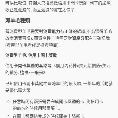
時候比較值. 真懶人只推薦做信用卡開卡獎勵. 剩下的邊際
收益是遞減的, 而且遞減的實在太快了.
薅羊毛種類
薅消費型羊毛需要對
消費能力
有正確的認識(不為獲得羊毛
改變消費習慣). 薅資產性羊毛需要對
資產分配
有正確認識
(資產型羊毛看成是投資項目).
消費型羊毛: 信用卡開卡獎勵
信用卡開卡獎勵的套路是: k個月內花掉x美元給價值y美元
的積分. 這裡k一般是3.
已知信用卡開卡獎勵才是薅羊毛的最大頭, 一整年的活動就
是優化薅大頭:
任意時間有兩張需要完成開卡獎勵的卡. 刷信用卡
的99%的時候用那兩張卡.
在開卡獎勵快完成的時候開始申請新卡.