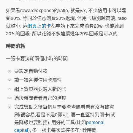
如果看reward/expense的ratio, 就是y/x, 不少信用卡可以達
到20%. 等同於任意消費20%返現. 信用卡級別越高端, ratio
就越小. 這
網頁上的卡
都申請下來完成消費20w, 也能達到
20%的回報. 所以花錢不多連續幾年20%回報是可以的.
時間消耗
一張卡要消耗兩個小時的時間.
要設定自動付款
讀一讀各種信用卡屬性
網上買東西要輸入新的卡
過段時間看看自己的進度
完成獎勵之後每個月需要查查賬看看有沒有被盜
刷(很容易,看是不是0即可). 要一直堅持到關卡(就
是降級也要監控). 用好的工具(比如
personal
capital
), 多一張卡每次監控多花1秒時間.