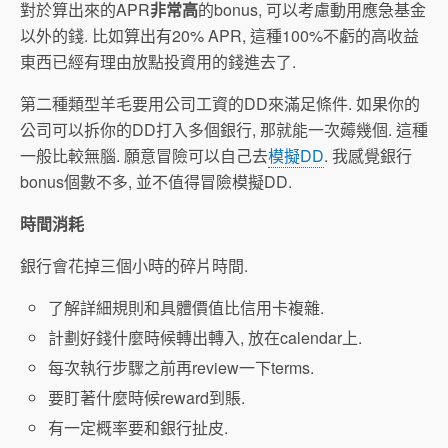
對於算出來的APR
非常高
的bonus, 可以考慮動用應急基金
以外的錢. 比如算出有20% APR, 這種100%不虧的高收益
東西已經有理由放點投資用的錢進去了.
第二種類型羊毛要用公司工資的DD來滿足條件. 如果你的
公司可以拆你的DD打入多個銀行, 那就能一次薅幾個. 這種
一般比較無腦. 願意冒險可以自己去
模擬DD
. 我感覺銀行
bonus個數不多, 並不值得冒險模擬DD.
時間消耗
銀行會花掉三個小時的碎片時間.
了解詳細規則和具體價值比信用卡複雜.
計劃好錢什麼時候轉出轉入, 放在calendar上.
每次執行步驟之前再review一下terms.
要盯著什麼時候reward到賬.
有一定概率要和銀行扯皮.