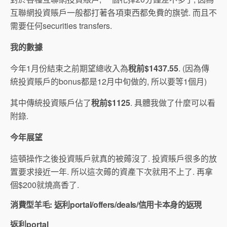
互聯網投資賬戶一般都打著各項東西都免費的旗號. 而且不
需要任何securities transfers.
我的數據
今年1月份結束之前期望總收入為
稅前$1437.55
. (因為傳
統投資賬戶的bonus都是12月中旬做的, 所以要等1個月)
其中傳統投資賬戶佔了
稅前$1125
. 具體我做了什麼可以看
附錄.
今年展望
這頓操作之後投資賬戶就真的被薅沒了. 投資賬戶很多的放
置要求接近一年. 所以這次薅的資產下次就用不上了. 再拿
個$200就燒高香了.
消費型羊毛: 返利portal/offers/deals/信用卡本身的返現
返利portal