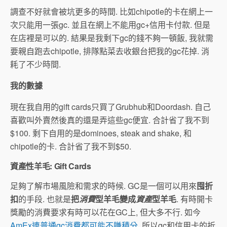
調查不好就會被坑更多的時間. 比如chipotle的卡在網上一
次只能用一張gc. 並且在網上不能用gc+信用卡付款. 但是
在店裡是可以的. 結果是我剩下gc的錢不夠一頓飯, 我就需
要親自跑去chipotle, 排隊點菜去收銀台把我的gc花掉. 消
耗了不少時間.
我的數據
現在我自用的gift cards只買了Grubhub和Doordash. 自己
喜歡叫外賣然後真的還是弄這些gc便宜. 合計省了我不到
$100. 剩下自用的是dominoes, steak and shake, 和
chipotle的卡. 合計省了我不到$50.
資產性羊毛: Gift Cards
足夠了解市場風險和需求的時候. GC是一個可以用來
囤折
扣
的手段. 也就是
把
消費
型羊毛變成
資產
型羊毛
. 有時開卡
獎勵的消費要求有時可以花在GC上, 但大多不行. 如今
AmEx連普通gc消費都可能不賺積分
. 所以gc和信用卡的折