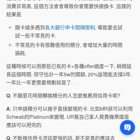
消費非常高, 這個方法會會導致你會需要快速換卡. 這樣的
結果是
開卡過多遇到
各大銀行申卡間隔限制
, 導致要去試
試一些不常見的卡.
不常見的卡有很難使用的積分, 會增加大量的時間
損耗.
這種時候可以用那些已有的卡+各種offer過度一下, 稍微延
長這個時間. 保守估計一年5w的開銷, 20%返現能支撐3年.
一年比一年更需要規劃就是了.
Q
: 不願意花時間轉換積分的人怎麼推薦用信用卡呢?
A
: 只申請積分可以幾乎直接變現的卡. 比如MR就可以利用
Schwab的Platinum來變現. UR幫自己家人買賣機票還是
應該可以用完的.
Q
: 不斷換信用卡流這麼強的話, 是不是真的應該去