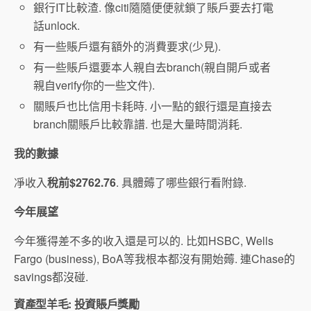
銀行IT比較渣. 像citi隨隨便便就鎖了賬戶要去打電
話unlock.
有一些賬戶還有額外的消費要求(少見).
有一些賬戶還要本人親自去branch(親自開戶或者
親自verify你的一些文件).
關賬戶也比信用卡耗時. 小一點的銀行還是直接去
branch關賬戶比較靠譜. 也是大量時間消耗.
我的數據
凈收入
稅前$2762.76
. 具體薅了哪些銀行看附錄.
今年展望
今年獲得差不多的收入還是可以的. 比如HSBC, Wells
Fargo (business), BoA等我根本都沒有開始薅. 連Chase的
savings都沒碰.
資產型羊毛: 投資賬戶獎勵