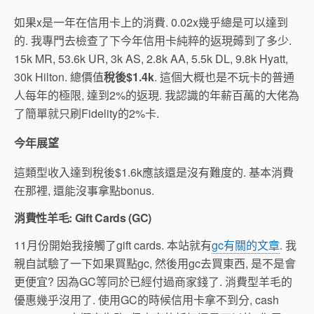
如果x是一年在信用卡上的消費. 0.02x幾乎總是可以達到
的. 我專門去檢查了下今年信用卡純粹的返現薅到了多少.
15k MR, 53.6k UR, 3k AS, 2.8k AA, 5.5k DL, 9.8k Hyatt,
30k Hilton. 總價值
稅後$1.4k
. 這個大概也是不玩卡的普通
人每年的極限, 達到2%的返現. 我認識的年薪百萬的大佬為
了簡單就只刷Fidelity的2%卡.
今年展望
這類型收入達到稅後$1.6k應該還是沒有難度的. 基本消費
在那裡, 還能沒事拿點bonus.
消費性羊毛: Gift Cards (GC)
11月份開始我接觸了gift cards. 本站就有
gc有關的文章
. 我
親自試驗了一下如果買點gc, 然後用gc去買東西, 是不是會
更便宜? 因為GC等同於已經付過商家錢了. 消費型羊毛的
優惠幾乎沒用了. 使用GC的時候信用卡拿不到分, cash