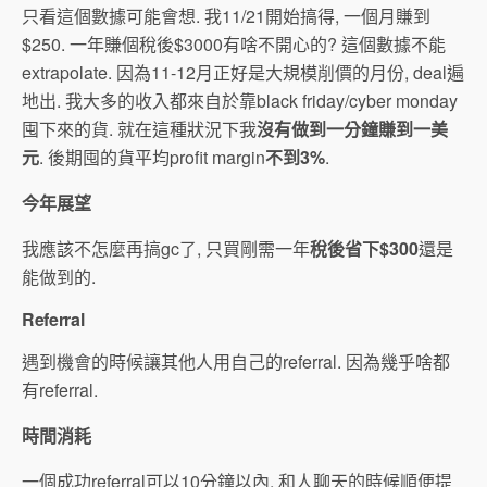
只看這個數據可能會想. 我11/21開始搞得, 一個月賺到
$250. 一年賺個稅後$3000有啥不開心的? 這個數據不能
extrapolate. 因為11-12月正好是大規模削價的月份, deal遍
地出. 我大多的收入都來自於靠black friday/cyber monday
囤下來的貨. 就在這種狀況下我
沒有做到一分鐘賺到一美
元
. 後期囤的貨平均profit margin
不到3%
.
今年展望
我應該不怎麼再搞gc了, 只買剛需一年
稅後省下$300
還是
能做到的.
Referral
遇到機會的時候讓其他人用自己的referral. 因為幾乎啥都
有referral.
時間消耗
一個成功referral可以10分鐘以內. 和人聊天的時候順便提