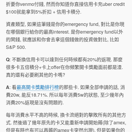
折要你venmo付錢, 然而你知道你直接信用卡充uber credit
$100就能拿到5%折扣 + 信用卡積分.
資產類型, 如果這筆錢是你的emergency fund, 對比是你現
在哪個銀行給你的最高interest. 是你emergency fund以外
的閑錢, 就應該和你會去拿這個錢做的投資做對比, 比如
S&P 500.
Q
: 不斷換信用卡可以達到任何時候都有20%的返現. 那麼
很多卡五倍積分+卡上offer在你頻繁開卡獎勵面前都是渣.
真的還有必要刷其他的卡嗎?
A
: 看
最高開卡獎勵排行榜
的那些卡. 如果全部申請的話, 消
費20w, 能反18.71%. 所以每年消費5w的狀態, 至少幾年內
消費20%返現是沒有問題的.
每年消費水平不高的時候, 換卡流絕對的擊敗所有的其他方
式. 然後過了幾年原先的卡又能重新申請開始薅(除了amex,
但是有時也有可以再薅的amex卡突然出現). 但是如果你的