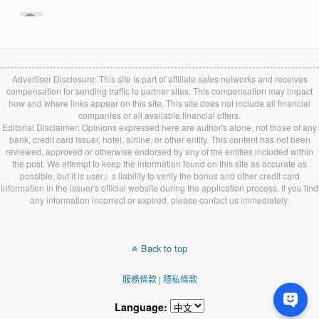
Advertiser Disclosure: This site is part of affiliate sales networks and receives
compensation for sending traffic to partner sites. This compensation may impact
how and where links appear on this site. This site does not include all financial
companies or all available financial offers.
Editorial Disclaimer: Opinions expressed here are author's alone, not those of any
bank, credit card issuer, hotel, airline, or other entity. This content has not been
reviewed, approved or otherwise endorsed by any of the entities included within
the post. We attempt to keep the information found on this site as accurate as
possible, but it is user』s liability to verify the bonus and other credit card
information in the issuer's official website during the application process. If you find
any information incorrect or expired, please contact us immediately.
Back to top
服務條款
|
隱私條款
Language: