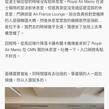
從波士頓出發的時候沒有拍休息室。Royal Air Maroc 在波
士頓用的是法航休息室，但我真是從沒見過這麼混搭的休
息室：門牌說是 Air France Lounge，前台負責核對登機牌
的人是個韓國大媽，然後休息室里放的機模居然是海航…
座位不多，我們去的時候幾乎全滿，隨便坐了坐就上去準
備登機了。
回程時，從馬拉喀什降落卡薩布蘭卡機場後來到了 Royal
Air Maroc 在 CMN 開的休息室。吐槽一下，入口稍微有點
不好找。
面積還算寬裕。同時間還有去往紐約、華盛頓的人一起在
候機，所以人還挺多的。