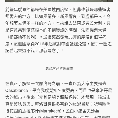
前些年感恩節都是在美國境內度過，無非也就是那些遊客
都愛去的地方，比如奧蘭多、新奧爾良，到處都是人。今
年想著去個不一樣的地方，本來說去法國或者義大利，只
是這意呆利使館根本約不到簽證的時間，法國機票太貴
（換都換不到啊）。最後突然發現北非的摩洛哥值得考
慮，這個國家從2016年起就對中國護照免簽，搜了一圈遊
記看起來還不錯，那就是它了！.
馬拉喀什不眠廣場
在真正了解過一次摩洛哥之前，一直以為大家主要是去
Casablanca，畢竟我感覺知名度更高，而且也是摩洛哥最
大的城市。後來（尤其是親身體驗過後）才發現，這城市
真是沒啥意思…摩洛哥有很多有趣的旅遊景點：號稱歐洲
後花園的馬拉喀什(Marrakech)，藍白小鎮舍夫沙萬
(Chefchaouen)，以及千年古城菲斯(Fez)等等。因為時間