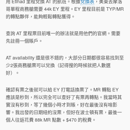
用 Etihad 里程兌換 AT 的航班。根據
兌換表
，美東去摩洛
哥單程商務艙需要 44k EY 里程。EY 里程目前是 TYP/MR
的轉點夥伴，能夠輕鬆轉點獲得。
查詢 AT 里程票目前唯一的辦法就是用他們的官網。需要
先註冊一個賬戶。
AT availability 還是很不錯的，大部分日期都很容易找到至
少2張商務艙票可以兌換（記得搜的時候就把人數選
好）。
確認有票之後就可以給 EY 打電話換票了。MR 轉點 EY
應該是秒到，所以完全可以查好了有票再轉點。我當時其
實沒有秒到，等了幾個小時才到賬，好在最後沒有啥影
響。我出發的日期紐約沒票，但好在波士頓有票，最後一
個人往返花費 88k MR 點數 + $470 的稅費。