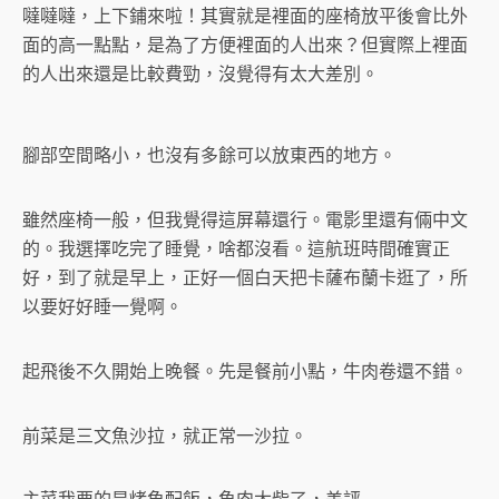
噠噠噠，上下鋪來啦！其實就是裡面的座椅放平後會比外
面的高一點點，是為了方便裡面的人出來？但實際上裡面
的人出來還是比較費勁，沒覺得有太大差別。
腳部空間略小，也沒有多餘可以放東西的地方。
雖然座椅一般，但我覺得這屏幕還行。電影里還有倆中文
的。我選擇吃完了睡覺，啥都沒看。這航班時間確實正
好，到了就是早上，正好一個白天把卡薩布蘭卡逛了，所
以要好好睡一覺啊。
起飛後不久開始上晚餐。先是餐前小點，牛肉卷還不錯。
前菜是三文魚沙拉，就正常一沙拉。
主菜我要的是烤魚配飯，魚肉太柴了，差評…