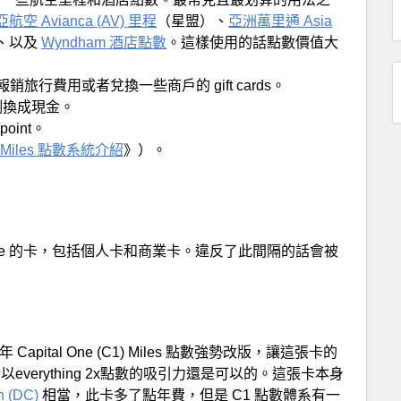
空 Avianca (AV) 里程
（星盟）、
亞洲萬里通 Asia
、以及
Wyndham 酒店點數
。這樣使用的話點數價值大
比例報銷旅行費用或者兌換一些商戶的 gift cards。
定比例換成現金。
oint。
C1) Miles 點數系統介紹
》）。
tal One 的卡，包括個人卡和商業卡。違反了此間隔的話會被
ital One (C1) Miles 點數強勢改版，讓這張卡的
everything 2x點數的吸引力還是可以的。這張卡本身
h (DC)
相當，此卡多了點年費，但是 C1 點數體系有一