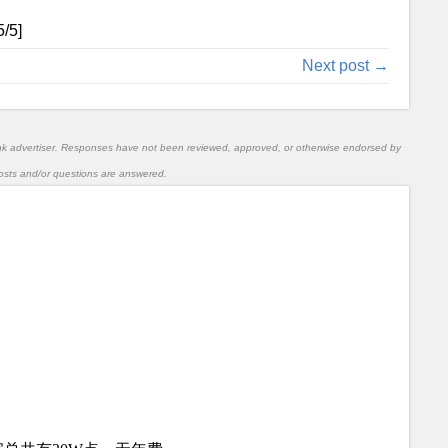
5
/5]
Next post →
nk advertiser. Responses have not been reviewed, approved, or otherwise endorsed by
l posts and/or questions are answered.