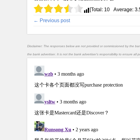
[Total:
10
Average:
3.
← Previous post
Disclaimer: The responses below are not provided or commissioned by the ba
the bank advertiser. It is not the bank advertiser's responsibility to ensure al