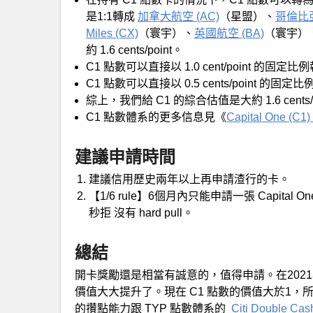
是1:1轉成
加拿大航空 (AC)
（星盟）、
哥倫比亞航
Miles (CX)
（寰宇）、
英國航空 (BA)
（寰宇）
約 1.6 cents/point。
C1 點數可以直接以 1.0 cent/point 的固定
C1 點數可以直接以 0.5 cents/point 的固
綜上，我們給 C1 的綜合估值是大約 1.6 cents/p
C1 點數體系的更多信息見《
Capital One (
建議申請時間
建議信用歷史兩年以上再申請渣行的卡。
【1/6 rule】6個月內只能申請一張 Capi
秒拒 沒有 hard pull。
總結
開卡獎勵還是相當有誠意的，值得申請。在2021年 Cap
價值大大提升了。現在 C1 點數的價值大於1，所以
的攢點能力跟 TYP 點數體系的
Citi Double Cas