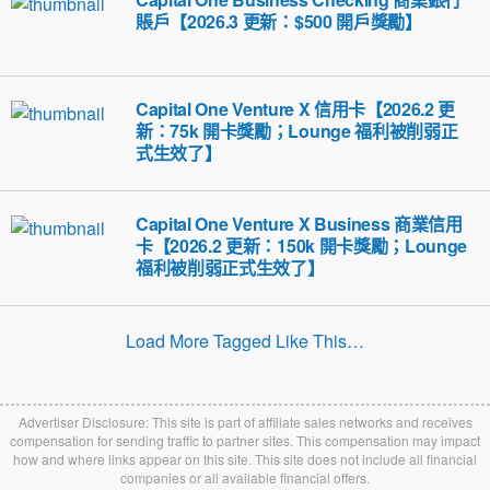
賬戶【2026.3 更新：$500 開戶獎勵】
Capital One Venture X 信用卡【2026.2 更
新：75k 開卡獎勵；Lounge 福利被削弱正
式生效了】
Capital One Venture X Business 商業信用
卡【2026.2 更新：150k 開卡獎勵；Lounge
福利被削弱正式生效了】
Load More Tagged Like This…
Advertiser Disclosure: This site is part of affiliate sales networks and receives
compensation for sending traffic to partner sites. This compensation may impact
how and where links appear on this site. This site does not include all financial
companies or all available financial offers.