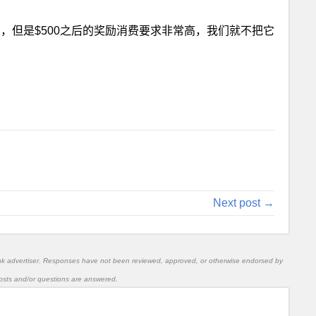
卡奖励，但是$500之后的奖励消费要求非常高，我们就不把它
Next post →
nk advertiser. Responses have not been reviewed, approved, or otherwise endorsed by
l posts and/or questions are answered.