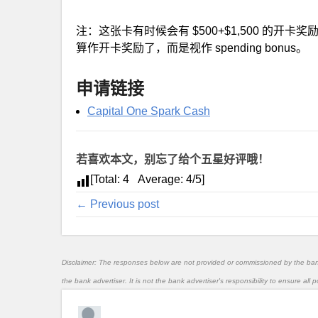
注：这张卡有时候会有 $500+$1,500 的开
算作开卡奖励了，而是视作 spending bonus。
申请链接
Capital One Spark Cash
若喜欢本文，别忘了给个五星好评哦！
[Total:
4
Average:
4
/5]
← Previous post
Disclaimer: The responses below are not provided or commissioned by the ba
the bank advertiser. It is not the bank advertiser's responsibility to ensure al