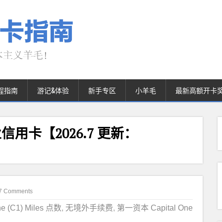
程指南
游记&体验
新手专区
小羊毛
最新高额开卡
h 商业信用卡【2026.7 更新：
7 Comments
ne (C1) Miles 点数
,
无境外手续费
,
第一资本 Capital One