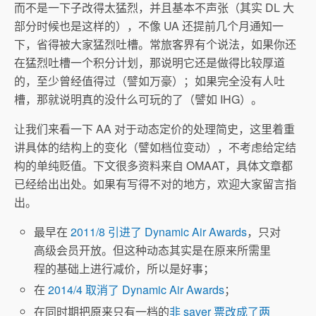
而不是一下子改得太猛烈，并且基本不声张（其实 DL 大
部分时候也是这样的），不像 UA 还提前几个月通知一
下，省得被大家猛烈吐槽。常旅客界有个说法，如果你还
在猛烈吐槽一个积分计划，那说明它还是做得比较厚道
的，至少曾经值得过（譬如万豪）；如果完全没有人吐
槽，那就说明真的没什么可玩的了（譬如 IHG）。
让我们来看一下 AA 对于动态定价的处理简史，这里着重
讲具体的结构上的变化（譬如档位变动），不考虑给定结
构的单纯贬值。下文很多资料来自 OMAAT，具体文章都
已经给出出处。如果有写得不对的地方，欢迎大家留言指
出。
最早在
2011/8 引进了 Dynamic Air Awards
，只对
高级会员开放。但这种动态其实是在原来所需里
程的基础上进行减价，所以是好事；
在
2014/4 取消了 Dynamic Air Awards
；
在同时期把原来只有一档的
非 saver 票改成了两