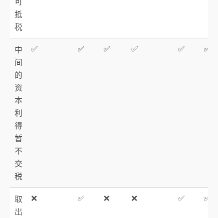
可
抵
税
✅
✅
✅
✅
✅
✅
中
间
的
资
本
利
得
暂
不
交
税
❌
✅
❌
❌
✅
✅
取
出