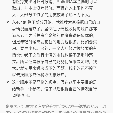
有医疗支出可随时报销、Roth IRA本金随时可以
取出，基本上没啥代价。而且存入上限也不算
大，大部分工作了的朋友放满了也压力不大。
从401(k)剩下部分开始，就推荐大家根据自己的自
身情况而定夺了。虽然把所有税收优惠账户都存
满从老了之后总资产金额的角度来讲是最优的，
但是年轻时候需要花钱的地方也很多，比如要买
房、要生小孩。另外，一个人年轻时候想要的东
西也许老了之后有十倍的金钱也换不来那种感
觉。所以还是根据自己的财务情况来决定吧，钱
太少就先用来解决当下的问题，钱多的花不掉了
就去按顺序充值税收优惠账户。
这个顺序不是严格的顺序，写在这里主要目的是
给新手一个参考，懂了以后根据自己的情况自行
调整也可。
免责声明：本文及其中任何文字均仅为一般性的介绍，绝
不构成任何法律意见或建议，不得作为法律意见或建议以