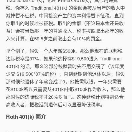
Traditional 401(k)，也叫 Pre-tax 401k(k)，其作用是延
税：你存入 Traditional 401(k) 的金额会被从当年的收入中
减掉暂不征税，中间投资产生的资本利得暂不征税，直到
你取出的时候才被征税。取出的金额（不论是本金还是收
益）会被当做那一年的普通收入，税率按照取出那年的收
入来计算。在59.5岁之前取出会有10%的罚金。
举个例子，假设一个人年薪$500k，那么他现在的联邦税
边际税率是37%，如果他选择存$19,500进入 Traditional
401(k) 的话，那么这部分钱就暂时先不用交税了（该年度
少交 $19,500*37%的税），直到延期到他退休以后，假设
那时候他退休了年薪变成了0，他按需取钱，一年只需要
花$100k所以只需要从401(k)中取$100k作为收入，那么他
那时候的边际税率才20%多而已。这种延税计划特别适合
高收入者，把税延到退休后可以显著降低税率。
Roth 401(k) 简介