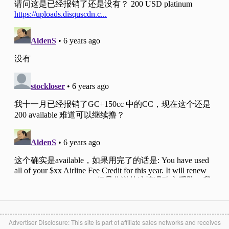
Advertiser Disclosure: This site is part of affiliate sales networks and receives