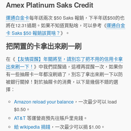
Amex Platinum Saks Credit
運通白金卡
每年送兩次 $50 Saks 報銷，下半年送$50的也
將在12.31過期。如果不知道買點啥，可以參考《
運通白金
卡 Saks $50 報銷該買啥？
》。
把閑置的卡拿出來刷一刷
在《
【友情提醒】年關將至，請別忘了把不用的信用卡拿
出來刷一下！
》中我們提醒過，這裡再提醒一次，如果你
有一些抽屜卡一年都沒刷過了，別忘了拿出來刷一下以防
被銀行關掉！對於抽屜卡的消費，以下是幾個不錯的選
擇：
Amazon reload your balance
，一次最少可以 load
$0.50。
AT&T
等運營商預先往賬戶里充錢。
給 wikipedia 捐錢
，一次最少可以捐 $1.00。