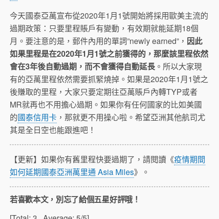
今天國泰亞萬宣布從2020年1月1號開始將採用歐美主流的
過期政策：只要里程賬戶有變動，有效期就能延期18個
月。要注意的是，郵件內用的單詞”newly earned”，
因此
如果里程是在2020年1月1號之前獲得的，那麼該里程依然
會在3年後自動過期，而不會獲得自動延長
。所以大家現
有的亞萬里程依然需要抓緊燒掉。如果是2020年1月1號之
後賺取的里程，大家只要定期往亞萬賬戶內轉TYP或者
MR就再也不用擔心過期。如果你有任何國家的比如美國
的
國泰信用卡
，那就更不用操心啦。希望亞洲其他航司尤
其是全日空也能跟進吧！
【更新】如果你有舊里程快要過期了，請閱讀《
疫情期間
如何延期國泰亞洲萬里通 Asia Miles
》。
若喜歡本文，別忘了給個五星好評哦！
[Total:
3
Average:
5
/5]