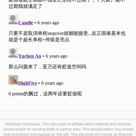
Advertiser Disclosure: This site is part of affiliate sales networks and receives
compensation for sending traffic to partner sites. This compensation may impact
how and where links appear on this site. This site does not include all financial