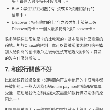
張。每個人最多持有4張信用卡。
BoA：學生往往只能持有1張或者2張他們發行的
信用卡。
Discover：持有他們的卡1年之後才能申請第二張
Discover的卡。一個人最多持有2張Discover卡。
很多時候這些限制是卡的比較死的，基本沒有什麼商量的
餘地…對於Chase的限制，你可以嘗試說服客服相信去掉
別人給你開的副卡賬戶之後你是沒有超過5張卡的。其餘
的沒有什麼好辦法…
7. 和銀行關係不好
比如被銀行殺過全家，短時間內再去申他們的卡很可能都
是被拒的…一些人因為有過return payment申請都會屢屢
受挫…這也是我們之前勸誡大家盡量和銀行搞好關係的原
因之一。
如果是這種原因，一般來說後門電話就不大管用了，最好