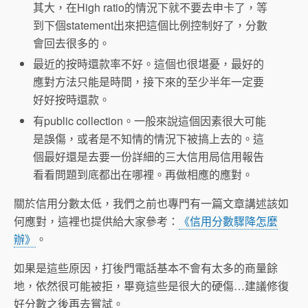
其大，在High ratio的情況下就不要去申卡了，等
到下個statement出來把這個比例控制好了，分數
會回去很多的。
最近的按時還款率不好。這個也很堪憂，最好的
應對方法只能是時間，接下來的至少半年一定要
好好按時還款。
有public collection。一般來說這個因素很大可能
是誤傷，或者是不知情的情況下被搞上去的。這
個最好還是去要一份詳細的三大信用局信用報告
看看問題到底都出在哪裡。再做相應的應對。
關於信用分數太低，我們之前也專門有一篇文章講述該如
何應對，這裡也提供給大家參考：
《信用分數驟降怎麼
辦》
。
如果是這些原因，打後門電話基本不會有太多的商量餘
地，依然很可能被拒，畢竟這些是很大的硬傷…建議修復
好分數之後再去嘗試。