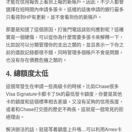
才能在信用報告上看到上報的新賬戶。因此，不少人都會
選擇在短時間內申請多張卡，這樣的話後申請的銀行最多
只看得到HP有更新，並不會看到你的新賬戶。
那要是知道了這個原因，打後門電話該如何應對呢？這確
實是一個硬傷，可以從你為什麼需要多張卡來解釋一下，
比如說可以分類管理你的支出之類的，並且表示一下你之
前的還款記錄都很不錯，同時管理多個賬戶不會是問題，
也沒有存在債務危機之類的。
4. 總額度太低
這個常發生在申請一些高級卡的時候。比如Chase很多
Visa Signature卡都卡了5k的最低發卡額度，你要是其他
卡的額度和這個標準相去甚遠，又沒有足夠的信用長度，
或者和Chase打交道的歷史不夠長，這就是一個常見的拒
絕理由。
解決辦法的話，就是等着額度上升咯…可以利用Amex卡