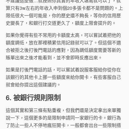
不建議這麼做…就按照你真實的年收入填寫就可以了，就
算只有3w左右的年收入申到個20多張卡都不是問題的。上
限低很大一個可能是，你的歷史還不夠長，等你的信用歷
史變長了，和銀行打交道更久了，額度上限會提升的。
如果你覺得有些不常用的卡額度太高，可以嘗試着把他的
額度調低，放在那裡積累信用記錄就可以了。但這個不適
合被拒之後打後門電話的應對，因為調低額度需要等新的
賬單出來之後才能看到，並不會即時反應出來。
如果是打後門電話的話，可以嘗試着說服客服給你從你在
該銀行的其他卡上挪一些額度來給你開卡，有些客服自己
就會給你提出這個建議的。
6. 被銀行規則限制
這個其實和第三條有點重複，但我們還是決定拿出來單獨
說一下，這個更多的是限制申請同一家銀行的卡。銀行為
了防止一些人不停地瘋狂開卡，一般都會出台一些限制措