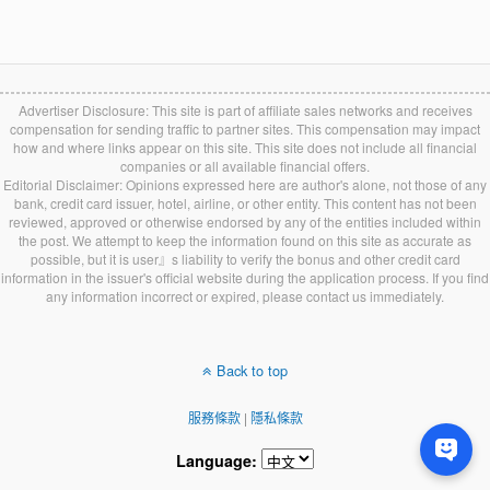
Advertiser Disclosure: This site is part of affiliate sales networks and receives
compensation for sending traffic to partner sites. This compensation may impact
how and where links appear on this site. This site does not include all financial
companies or all available financial offers.
Editorial Disclaimer: Opinions expressed here are author's alone, not those of any
bank, credit card issuer, hotel, airline, or other entity. This content has not been
reviewed, approved or otherwise endorsed by any of the entities included within
the post. We attempt to keep the information found on this site as accurate as
possible, but it is user』s liability to verify the bonus and other credit card
information in the issuer's official website during the application process. If you find
any information incorrect or expired, please contact us immediately.
Back to top
服務條款
|
隱私條款
Language: