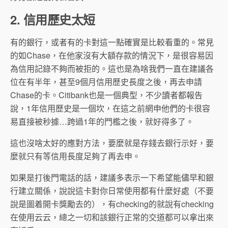
2. 信用歷史太短
有的銀行，或者有的卡對這一點確實是比較看重的。常見
的如Chase，在他家沒有大額存款的情況下，是很容易因
為信用記錄不夠而被拒的。這也是為啥我們一直在建議各
位在有半年，甚至9個月信用歷史長度之後，再去申請
Chase的卡。Citibank也是一個典型，不少讀者都報告
說，1年信用歷史是一個坎，在這之前網申他們的卡很容
易直接被秒據…跨過1年的門檻之後，就好得多了。
這也沒啥太好的應對方法，要麼就是存錢去銀行示好，要
麼就只有等信用長度足夠了再去申。
如果是打後門電話的話，建議多表示一下希望能儘早和銀
行建立關係，說說這卡對你日常使用都有什麼好處（不要
說是圖着開卡獎勵去的），有checking的就說有checking
在使用云云，總之一切和該銀行正常的交道都可以拿出來