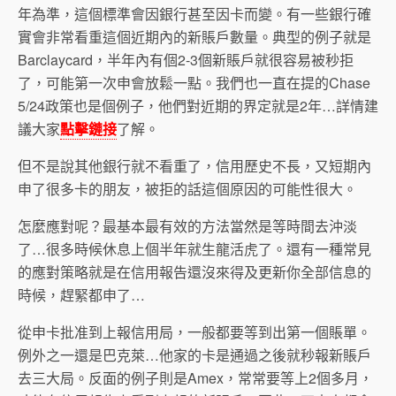
年為準，這個標準會因銀行甚至因卡而變。有一些銀行確
實會非常看重這個近期內的新賬戶數量。典型的例子就是
Barclaycard，半年內有個2-3個新賬戶就很容易被秒拒
了，可能第一次申會放鬆一點。我們也一直在提的Chase
5/24政策也是個例子，他們對近期的界定就是2年…詳情建
議大家
點擊鏈接
了解。
但不是說其他銀行就不看重了，信用歷史不長，又短期內
申了很多卡的朋友，被拒的話這個原因的可能性很大。
怎麼應對呢？最基本最有效的方法當然是等時間去沖淡
了…很多時候休息上個半年就生龍活虎了。還有一種常見
的應對策略就是在信用報告還沒來得及更新你全部信息的
時候，趕緊都申了…
從申卡批准到上報信用局，一般都要等到出第一個賬單。
例外之一還是巴克萊…他家的卡是通過之後就秒報新賬戶
去三大局。反面的例子則是Amex，常常要等上2個多月，