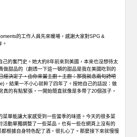
Moments的工作人員先來暖場，感謝大家對SPG &
合作。
自己的奮鬥史。她大約8年前來到美國，本來也沒想待太
責做甜品的（劇透一下這一頓的甜品是我在美國吃到的
已經決定了，由你來當主廚。主廚：那我就念兩句詩吧
while)，結果一不小心就幹了四年了。按她自己的話說：做
房真的有點緊張，一開始簡直就像是多帶了20個孩子，
天的菜單能讓大家感受到一些當季的味道。今天的很多菜
針對活動單獨調整了一些菜品，也有一些在網頁上沒有的
，每道菜都根據自身特色配了酒，很扎心了。那麼接下來就慢慢