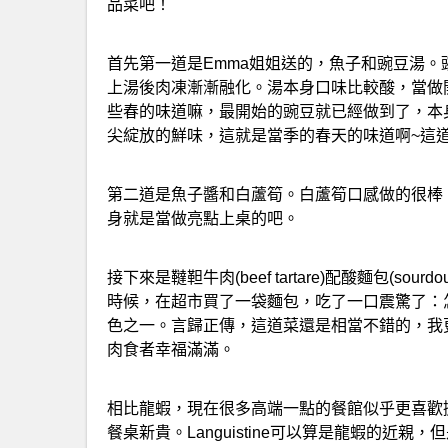
品菜吧！
首先第一道是Emma姐姐送的，魚子和豌豆湯
上湯後肉凍漸漸融化。湯本身口味比較酸，當做
些春的味道嘛，最開始的豌豆就已經做到了，本
尖綻放的鮮味，這就是當季的春天的味道啊~這
第二道是魚子醬和白蘆筍。白蘆筍口感做的很棒
身就是當做亮點上桌的吧。
接下來是韃靼牛肉(beef tartare)配酸麵包(
時候，在超市買了一袋麵包，吃了一口震驚了：
色之一。言歸正傳，這道菜還是相當不錯的，我
肉食者幸福滿滿。
相比龍蝦，現在很多高端一點的餐館似乎更喜歡挪威海鰲蝦
餐桌新貴。Languistine可以算是龍蝦的近