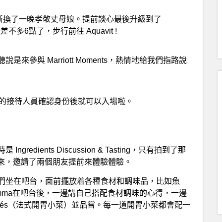
近，於是果斷換了一晚孝敬丈母娘。提前談心最後升級到了
差不多6點了，步行前往 Aquavit !
參與 Marriott Moments，熱情地給我們指路說
子，和萬豪的接待人員確認身份後就可以入場啦。
ients Discussion & Tasting，只有拍到了那
沒有來，邀請了兩個朋友提前來體驗體驗。
們坐在吧台，面前擺放着各種食材和調味品，比如魚
mma在吧台後，一邊講自己搭配食材調味的心得，一邊
pés（法式開胃小菜）並品嘗。每一道開胃小菜都會配一