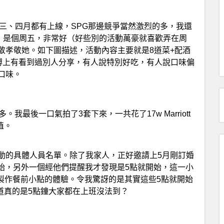
 網站差不多三、四月都有上線，SPG那邊競爭當然激烈的多，我還
日，是個周五，非常好（好些別的活動萬豪就喜歡弄在周
敬孝敬她。如下圖描述，活動內容主要就是8道菜+配酒
在微博上有看到過別人分享，有人說特別好吃，有人說口味偏
口味。
最後一口氣拍了3套下來，一共花了17w Marriott
值。
動的具體人員名單。除了我家人，正好邀請上5月剛訂婚
點開始，另外一個經他們提醒我才發現是5點就開始，這一小
製作餐前小點的體驗。令我驚訝的是其實這些5點就開始
難道真的是5點鐘大家都在上班沒法到？