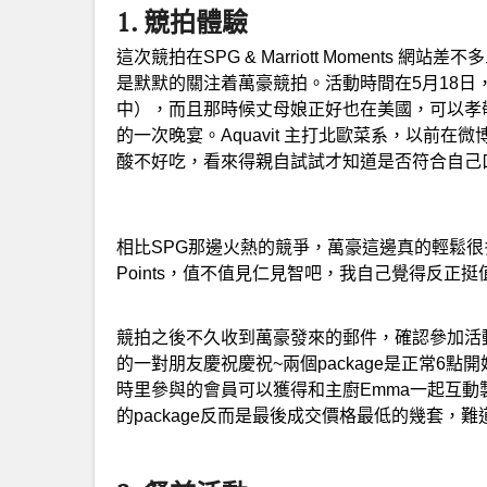
1. 競拍體驗
這次競拍在SPG & Marriott Moments
是默默的關注着萬豪競拍。活動時間在5月18
中），而且那時候丈母娘正好也在美國，可以孝
的一次晚宴。Aquavit 主打北歐菜系，以前
酸不好吃，看來得親自試試才知道是否符合自己
相比SPG那邊火熱的競爭，萬豪這邊真的輕鬆很多。我
Points，值不值見仁見智吧，我自己覺得反正挺
競拍之後不久收到萬豪發來的郵件，確認參加活
的一對朋友慶祝慶祝~兩個package是正常6
時里參與的會員可以獲得和主廚Emma一起互動
的package反而是最後成交價格最低的幾套，