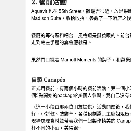
2. 餐前活動
Aquavit 也在 55th Street，離瑞吉很
Madison Suite，收拾收拾，參觀了一下酒店之後
餐廳的等待區和吧台，風格還是挺養眼的。前台聽說是來
走到底左手邊的宴會廳就是。
果然門口擺着 Marriott Moments 的牌
自製 Canapés
正式用餐前，有兩個小時的餐前活動。第一個小時是 Ingred
個5點開始的package的8個人參與，我自己
（這一小段由那兩位朋友提供）活動開始後，我
籽、小餅乾、裝飾草、各種秘制醬…主廚姐姐E
現場處理食材並帶着我們一起製作精美的 Cana
杯不同的小酒，美得很~