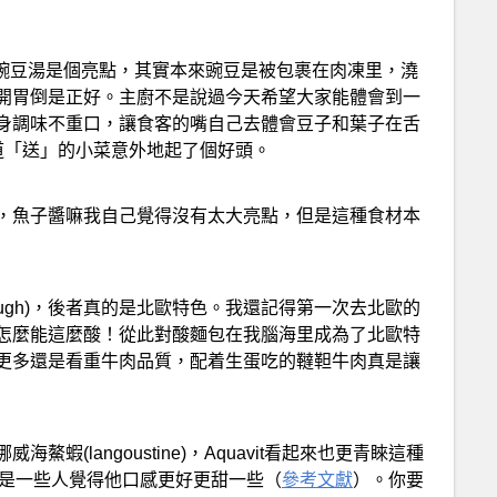
。豌豆湯是個亮點，其實本來豌豆是被包裹在肉凍里，澆
開胃倒是正好。主廚不是說過今天希望大家能體會到一
身調味不重口，讓食客的嘴自己去體會豆子和葉子在舌
道「送」的小菜意外地起了個好頭。
，魚子醬嘛我自己覺得沒有太大亮點，但是這種食材本
sourdough)，後者真的是北歐特色。我還記得第一次去北歐的
怎麼能這麼酸！從此對酸麵包在我腦海里成為了北歐特
更多還是看重牛肉品質，配着生蛋吃的韃靼牛肉真是讓
(langoustine)，Aquavit看起來也更青睞這種
親，但是一些人覺得他口感更好更甜一些（
參考文獻
）。你要