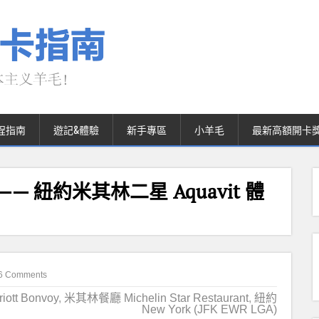
程指南
遊記&體驗
新手專區
小羊毛
最新高額開卡
nts —— 紐約米其林二星 Aquavit 體
6 Comments
tt Bonvoy
,
米其林餐廳 Michelin Star Restaurant
,
紐約
New York (JFK EWR LGA)