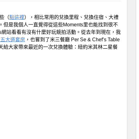
一些（
點這裡
），相比常用的兌換里程、兌換住宿、大禮
但是我個人一直覺得從這些Moments里也能找到很不
ments網站看看有沒有什麼好玩競拍活動。從去年到現在，我
第五大道套房
，也嘗到了米三餐廳 Per Se & Chef’s Table
天給大家帶來最近的一次兌換體驗：紐約米其林二星餐