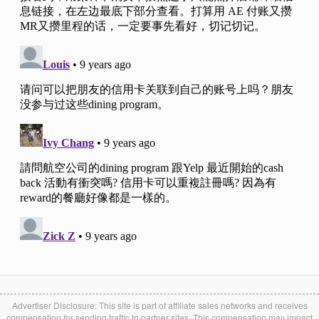
Advertiser Disclosure: This site is part of affiliate sales networks and receives
compensation for sending traffic to partner sites. This compensation may impact