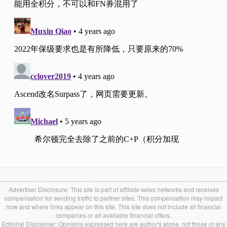
Advertiser Disclosure: This site is part of affiliate sales networks and receives
compensation for sending traffic to partner sites. This compensation may impact
how and where links appear on this site. This site does not include all financial
companies or all available financial offers.
Editorial Disclaimer: Opinions expressed here are author's alone, not those of any