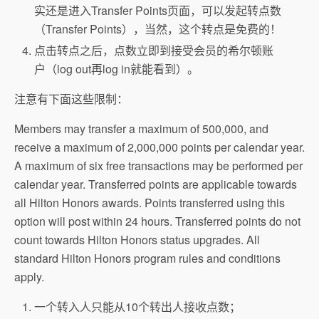
实还是进入Transfer Points页面，可以发起转点数
（Transfer Points），当然，这个转点是免费的！
点击转点之后，点数立即到接受会员的希尔顿账
户（log out再log in就能看到）。
注意有下面这些限制：
Members may transfer a maximum of 500,000, and
receive a maximum of 2,000,000 points per calendar year.
A maximum of six free transactions may be performed per
calendar year. Transferred points are applicable towards
all Hilton Honors awards. Points transferred using this
option will post within 24 hours. Transferred points do not
count towards Hilton Honors status upgrades. All
standard Hilton Honors program rules and conditions
apply.
一个转入人只能从10个转出人接收点数；