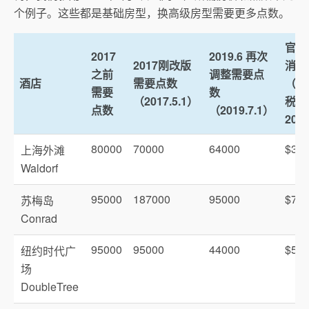
个例子。这些都是基础房型，换高级房型需要更多点数。
官网
2017
2019.6 再次
2017刚改版
消价
之前
调整需要点
酒店
需要点数
（不
需要
数
（2017.5.1）
税，
点数
（2019.7.1）
2017
80000
70000
64000
$31
上海外滩
Waldorf
95000
187000
95000
$77
苏梅岛
Conrad
95000
95000
44000
$57
纽约时代广
场
DoubleTree