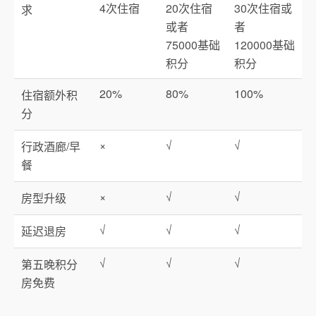
4次住宿
20次住宿
30次住宿或
求
或者
者
75000基础
120000基础
积分
积分
20%
80%
100%
住宿额外积
分
×
√
√
行政酒廊/早
餐
×
√
√
房型升级
√
√
√
延迟退房
√
√
√
第五晚积分
房免费