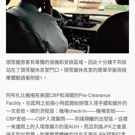
頭等艙旅客有單獨的值機和安檢區域，因此十分鐘不到就
站在了頭等艙休息室門口。頭等艙休息室的簡單早飯與按
摩體驗請看附錄1。
阿布扎比機場有美國CBP和海關的Pre-Clearance
Facility，在起飛之前兩小時起開始辦理入境手續和額外的
一次安檢。總的流程是：機場check-in——機場安檢——
CBP安檢——CBP入境盤問——到達隔離的出發區。這樣
一來護照上的入境章顯示的是AUH，而且到達JFK之後直
接走到出發層，如果需要轉機的話也不用在JFK提取行李