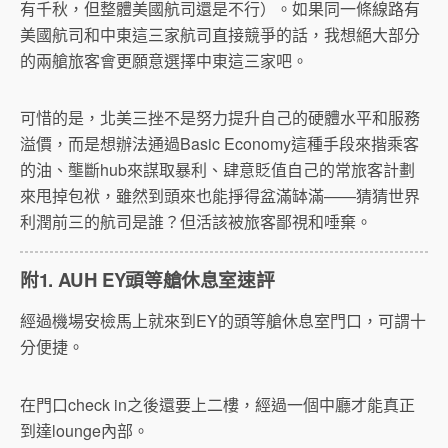
有千秋，但整體美國航司還是不行）。如果同一條線路有
美國航司和中東這三家航司直接競爭的話，我想絕大部分
的兩艙旅客會更願意選擇中東這三家吧。
可惜的是，北美三挫不是努力提升自己的硬體水平和服務
溢價，而是想辦法通過Basic Economy這種手段來揩乘客
的油、壟斷hub來謀取暴利、肆意貶值自己的常旅客計劃
來甩掉包袱，雖然到頭來也能掙得盆滿缽滿——猜猜世界
利潤前三的航司是誰？但活該被旅客鄙視和唾棄。
附1. AUH EY頭等艙休息室速評
經過機場安檢馬上就來到EY的頭等艙休息室門口，可謂十
分便捷。
在門口check in之後還要上二樓，經過一個中廳才能真正
到達lounge內部。