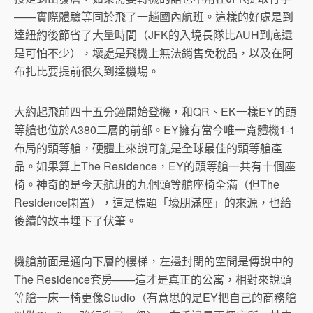
——實際體驗等同於飛了一趟國內航班。這樣的好處是到
達紐約後節省了大量時間（JFK的入境長隊比AUH到底還
是可怕不少），壞處是飛機上無法銷售免稅品，以及在阿
布扎比要提前很久到達機場。
大約起飛前四十五分鐘開始登機，和QR、EK一樣EY的頭
等艙也位於A380二層的前部。EY擁有當今唯一寬體機1-1
布局的頭等艙，硬體上來說可能是全球最佳的頭等艙產
品。如果算上The Residence，EY的頭等艙一共有十個座
椅。神奇的是今天航班的九個頭等艙座椅全滿（但The
Residence閑置），這是標題「壕朋滿座」的來源，也給
後續的故事埋下了伏筆。
機艙前面是通向下層的樓梯，左邊封閉的空間是傳說中的
The Residence套房——這才是真正的公寓，相對來說頭
等艙一床一椅更像Studio（有意思的是EY把自己的商務艙