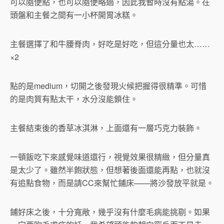
可以隨便點，也可以隨便略過，因此我暫時沒有點湯。在
頭盤和主餐之間有一小杯開胃冰糕。
主餐選擇了和牛腰脊肉，好吃是好吃，但這分量也太……
×2
點的是medium，切開之後發現火候把握得很精準。可惜
的是肉質有點太干，水分沒能鎖住。
主餐結束後的香草冰淇淋，上面還有一層巧克力裝飾。
一頓飯吃下來感覺味道還行，視覺效果很精緻，但分量真
是太少了。雖然半飽狀態，但想著後面還能再點，也就沒
有追點食物，而是請CC來幫忙鋪床——將沙發放平就是。
鋪好床之後，十分寬敞，幾乎沒有什麼毛病能挑剔。如果