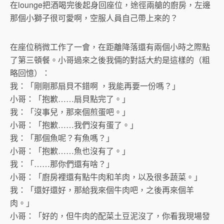
在lounge把酒喝完後起身回座位，途徑兩艙的廚房，左邊
那個小獅子很可愛啊，空服人員自己帶上來的？
在座位稍微工作了一會，在距離降落還有兩個小時之際點
了第三頓餐。小哥過來之後我倆的對話大約是這樣的（粗
略回憶）：
我：「剛剛那扇貝不錯啊 ，我能再要一份嗎？」
小哥：「抱歉……扇貝點完了。」
我：「沒事兒，那來個煎蛋吧。」
小哥：「抱歉……我們沒有蛋了。」
我：「那個魚呢？有魚嗎？」
小哥：「抱歉……魚也沒有了。」
我：「……那你們還有啥？」
小哥：「廚房裡還有點牛肉和羊肉，以及很多蔬菜。」
我：「還好還好，那給我來個牛肉吧，之後再來個羊
肉。」
小哥：「好的，但牛肉的配菜土豆泥沒了，你看我現場發