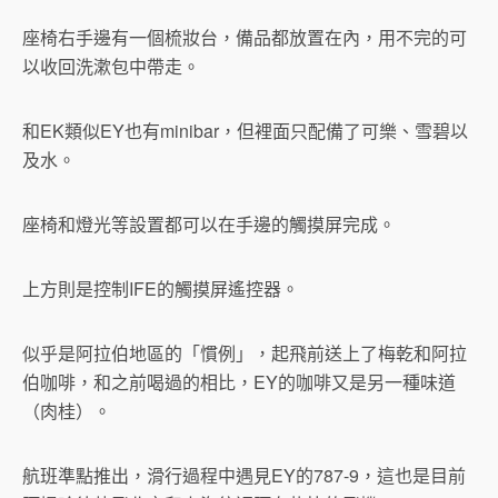
座椅右手邊有一個梳妝台，備品都放置在內，用不完的可
以收回洗漱包中帶走。
和EK類似EY也有minibar，但裡面只配備了可樂、雪碧以
及水。
座椅和燈光等設置都可以在手邊的觸摸屏完成。
上方則是控制IFE的觸摸屏遙控器。
似乎是阿拉伯地區的「慣例」，起飛前送上了梅乾和阿拉
伯咖啡，和之前喝過的相比，EY的咖啡又是另一種味道
（肉桂）。
航班準點推出，滑行過程中遇見EY的787-9，這也是目前