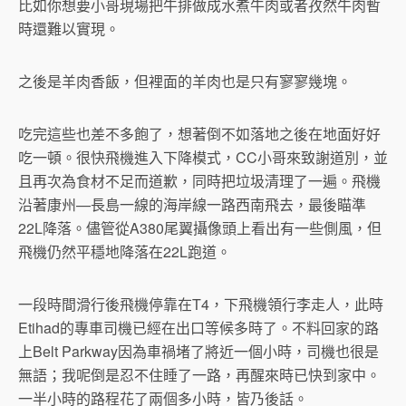
比如你想要小哥現場把牛排做成水煮牛肉或者孜然牛肉暫
時還難以實現。
之後是羊肉香飯，但裡面的羊肉也是只有寥寥幾塊。
吃完這些也差不多飽了，想著倒不如落地之後在地面好好
吃一頓。很快飛機進入下降模式，CC小哥來致謝道別，並
且再次為食材不足而道歉，同時把垃圾清理了一遍。飛機
沿著康州—長島一線的海岸線一路西南飛去，最後瞄準
22L降落。儘管從A380尾翼攝像頭上看出有一些側風，但
飛機仍然平穩地降落在22L跑道。
一段時間滑行後飛機停靠在T4，下飛機領行李走人，此時
Etihad的專車司機已經在出口等候多時了。不料回家的路
上Belt Parkway因為車禍堵了將近一個小時，司機也很是
無語；我呢倒是忍不住睡了一路，再醒來時已快到家中。
一半小時的路程花了兩個多小時，皆乃後話。