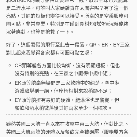
是二流水平，可誰叫人家硬體實在太厲害呢？有了這一個
亮點，其餘的短板也變得可以接受。所幸的是空乘服務可
圈可點，非常專業，特別是在碰到食材短缺的情況時能夠
沉著應對，也算是搶救了一下。
好了，這個暑假的飛行至此告一段落，QR、EK、EY三家
對比起來我覺得各家都有可圈可點之處：
QR頭等艙各方面比較均衡，沒有明顯短板，但也
沒有特別的亮點，在三家之中顯得中規中矩；
EK頭等艙毫無疑問是三家軟體中的翹楚，空中淋
浴體驗堪稱一絕，但座椅相對來說稍顯不足；
EY頭等艙擁有最好的硬體，能淋浴也是驚艷，但
餐飲和酒水稍微落後其餘兩家至少一個檔次。
雖然美國三大航一直以來在攻擊中東三大航，但對比之下
美國三大航兩艙的硬體以及餐飲完全被碾壓（服務雙方各