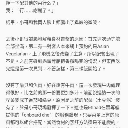
揮一下配其他的菜行么？」
我：「行……謝謝了。」
話畢，小哥和我兩人臉上都露出了尷尬的微笑。
之後小哥很誠懇地解釋食材告罄的原因：首先這次頭等艙
全部坐滿，第二有一對客人本來網上預約的是Asian
Vegetarian，上了飛機之後改變了主意，所以配餐出現了
不足。之前有碰到過頭等艙把香檳喝完的情況，但東西吃
完還是第一次見到。不管怎樣，第三頓飯開始了。
沒有了扇貝和魚肉，好在還有牛肉。這一次發現牛肉處理
得很好，比之前的那一份要更加多汁。前面說過這一次的
配菜變成了番茄和綠豆，原因是之前的配菜（土豆泥）沒
有了，於是小哥現場發揮了一下。這也是Etihad在頭等艙
提供的「onboard chef」的服務體現，只要菜單上有的原
料都可以組合搭配。當然食材的烹飪方法還是不能變的，