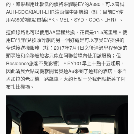
的，如果想用比較低的價格來體驗EY的A380，可以嘗試
AUH-CDG和AUH-LHR這兩條中距航線（註：目前EY使
用A380的航點包括JFK、MEL、SYD、CDG、LHR）。
這條線路也可以使用AA里程兌換，花費是11.5萬里程。使
用EY里程兌換頭等艙的另一個好處是可以享受EY提供的
全球接送機服務（註：2017年7月1日之後通過里程預定的
頭等艙和商務艙旅客只能在阿聯酋境內使用該服務；但
Residence旅客不受影響）。EY101早上十點十五起飛，
因此清晨六點司機就開著奧迪A6來到了迪拜的酒店，來自
孟加拉的老司機一路飆車，大約七點十分我們就抵達了阿
布扎比機場。