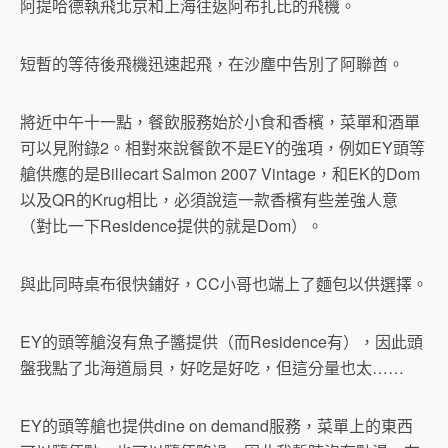
阿提哈德執飛北京和上海往返阿布扎比的飛機。
短暫的等待後飛機迅速起飛，在沙塵中告別了阿聯酋。
將近中午十一點，餐飲服務始於小食和香檳，菜單和酒單
可以見附錄2。相對來說餐飲不是EY的強項，例如EY頭等
艙供應的是Billecart Salmon 2007 Vintage，和EK的Dom
以及QR的Krug相比，必須說這一款香檳有些差強人意
（對比一下Residence提供的就是Dom）。
與此同時桌布很快鋪好，CC小哥也端上了麵包以供選擇。
EY的頭等艙沒有魚子醬提供（而Residence有），因此頭
盤我點了北海道扇貝，好吃是好吃，但這分量也太……
EY的頭等艙也提供dine on demand服務，菜單上的東西