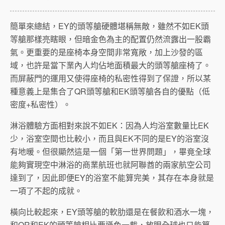
簡單來總結，EY的頭等艙硬體堪稱無敵，雖然不如EK頭
等艙那樣亮瞎眼，但暗金色為主的配置仍然流露出一股霸
氣。更重要的是座椅本身空間非常寬敞，加上沙發的區
域，也許是當下業內人均佔地面積最大的頭等艙座椅了。
而屏蔽門的運用又使得座椅的私密性得到了保證，所以某
種意義上是集合了QR頭等艙和EK頭等艙各自的優點（低
密度+私密性）。
淋浴體驗方面相對來說不如EK：因為人均浴室數量比EK
少，浴室空間也比較小，而且與EK不同的是EY的浴室沒
有地暖。但很顯然這是一個「第一世界問題」，畢竟全球
能夠實現空中淋浴的商業航班也就阿聯酋的兩家航空公司
達到了，因此即便EY的浴室不能算完美，其存在本身就是
一項了不起的成就。
橫向比較起來，EY頭等艙的軟肋還是在餐飲和酒水一塊，
和QR和EK的頭等艙相比要遜色一截，放眼全球也只能算