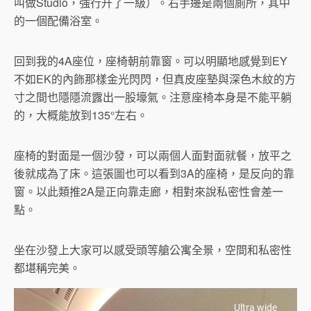
叫做Studio，強行升了一級）。右手邊是兩個廁所，其中
的一個配備浴室。
回到我的4A座位，座椅朝前靠窗。可以明顯地感覺到EY
不如EK的內飾那樣金光閃閃，但真皮座墊與深色木紋的方
寸之間也隱隱流露出一股壕氣。注意座椅本身是不能平躺
的，大概能放到135°左右。
座椅的對面是一個沙發，可以兩個人面對面就餐，放平之
後就成為了床。這張圖也可以看到3A的座椅，是反向的靠
窗。以此類推2A是正向靠走廊，相對來說私密性會差一
點。
坐在沙發上大家可以感受頭等艙公寓全景，空間和私密性
都堪稱完美。