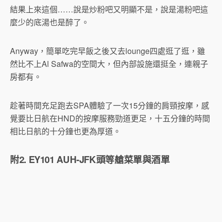
結果上來這個……說是炒粉吧又明顯不是，說是湯粉吧這
麼少的底湯也是醉了。
Anyway，簡單吃完早飯之後又去lounge四處逛了逛，雖
然比不上Al Safwa的空間大，但內部設施還挺全，連親子
房都有。
趁著時間充足跑去SPA體驗了一次15分鐘的肩頸按摩，感
覺要比日航在HND的按摩服務勁道更足，十五分鐘的時間
相比日航的十分鐘也更為厚道。
附2. EY101 AUH-JFK頭等艙菜單與酒單