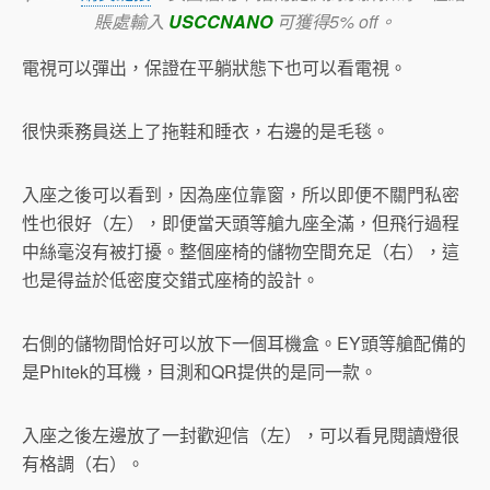
賬處輸入
USCCNANO
可獲得5% off。
電視可以彈出，保證在平躺狀態下也可以看電視。
很快乘務員送上了拖鞋和睡衣，右邊的是毛毯。
入座之後可以看到，因為座位靠窗，所以即便不關門私密
性也很好（左），即便當天頭等艙九座全滿，但飛行過程
中絲毫沒有被打擾。整個座椅的儲物空間充足（右），這
也是得益於低密度交錯式座椅的設計。
右側的儲物間恰好可以放下一個耳機盒。EY頭等艙配備的
是Phitek的耳機，目測和QR提供的是同一款。
入座之後左邊放了一封歡迎信（左），可以看見閱讀燈很
有格調（右）。