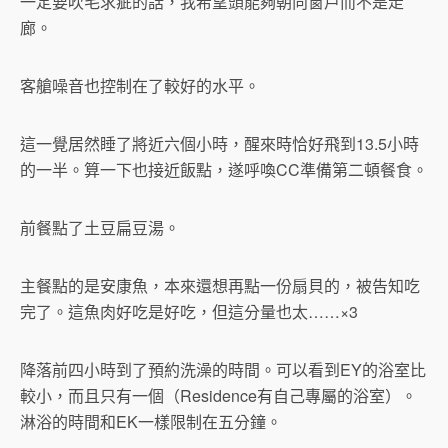
一定要吹毛求疵的話，我希望頭能夠朝向窗戶而不是走
廊。
客艙噪音也控制在了較好的水平。
這一覺居然睡了將近六個小時，醒來時恰好飛到13.5小時
的一半。算一下也接近飯點，遂呼喚CC準備第二頓餐食。
前餐點了土豆扁豆湯。
主餐點的是安康魚，本來還想再點一份扇貝的，被告知吃
完了。這魚肉好吃是好吃，但這分量也太……×3
降落前四小時到了預約洗澡的時間。可以看到EY的浴室比
較小，而且只有一個（Residence有自己專屬的浴室）。
淋浴的時間和EK一樣限制在五分鐘。