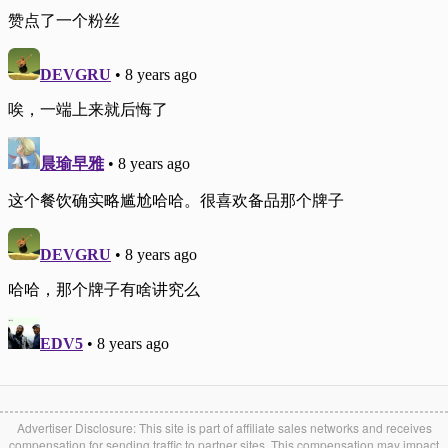
Advertiser Disclosure: This site is part of affiliate sales networks and receives
compensation for sending traffic to partner sites. This compensation may impact