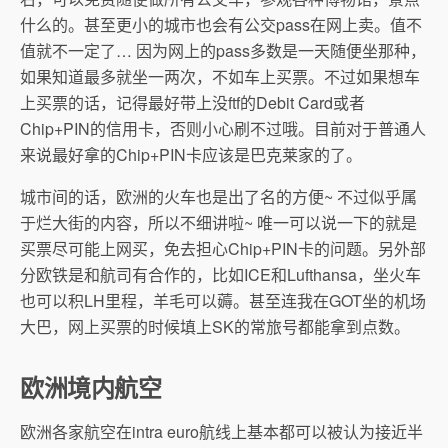
什么的。甚至更小的城市也会有公交pass在网上卖。值不
值就不一定了… 因为网上的pass多数是一天随便坐那种，
如果知道最多就坐一两次，不如车上买票。不过如果想车
上买票的话，记得最好带上没ftf的Debit Card或者
Chip+PIN的信用卡，否则小心刷不过哦。目前对于普通人
来说最好拿的Chip+PIN卡应该是巴克莱家的了。
城市间的话，欧洲的火车也是出了名的方便~ 不过似乎属
于烂大街的内容，所以不细讲啦~ 唯一可以说一下的就是
买票尽可能上网买，免去担心Chip+PIN卡的问题。另外部
分欧铁是和航司有合作的，比如ICE和Lufthansa，坐火车
也可以积LH里程，羊毛可以薅。甚至连我在GOT坐的机场
大巴，网上买票的时候填上SK的常旅号都能拿到点数。
欧洲境内航空
欧洲各家航空在intra euro航线上基本都可以被认为接近半