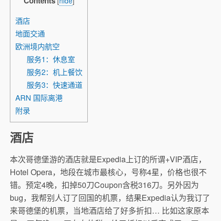
Contents
[
hide
]
酒店
地面交通
欧洲境内航空
服务1：休息室
服务2：机上餐饮
服务3：快速通道
ARN 国际离港
附录
酒店
本次哥德堡游的酒店就是Expedia上订的所谓+VIP酒店，
Hotel Opera，地段在城市最核心，号称4星，价格也很不
错。预定4晚，扣掉50刀Coupon含税316刀。另外因为
bug，我帮别人订了回国的机票，结果Expedia认为我订了
来哥德堡的机票，当地酒店给了好多折扣… 比如这家原本