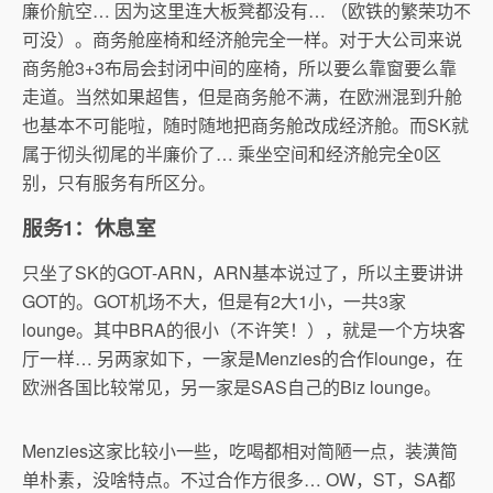
廉价航空… 因为这里连大板凳都没有… （欧铁的繁荣功不
可没）。商务舱座椅和经济舱完全一样。对于大公司来说
商务舱3+3布局会封闭中间的座椅，所以要么靠窗要么靠
走道。当然如果超售，但是商务舱不满，在欧洲混到升舱
也基本不可能啦，随时随地把商务舱改成经济舱。而SK就
属于彻头彻尾的半廉价了… 乘坐空间和经济舱完全0区
别，只有服务有所区分。
服务1：休息室
只坐了SK的GOT-ARN，ARN基本说过了，所以主要讲讲
GOT的。GOT机场不大，但是有2大1小，一共3家
lounge。其中BRA的很小（不许笑！），就是一个方块客
厅一样… 另两家如下，一家是Menzies的合作lounge，在
欧洲各国比较常见，另一家是SAS自己的Biz lounge。
Menzies这家比较小一些，吃喝都相对简陋一点，装潢简
单朴素，没啥特点。不过合作方很多… OW，ST，SA都