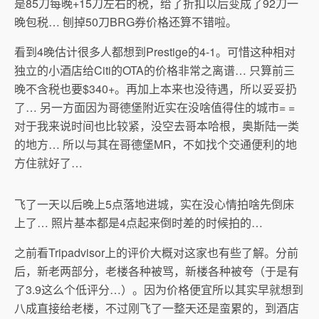
是85刀每晚+15刀左右的税，给了折扣以后变成了92刀一
晚包税… 刨掉50刀BRG券价格还算不错啦。
看到4晚估计很多人都想到Prestige的4-1。可惜这种相对
独立的小酒店给Citi的OTA的价格非常之离谱… 只算前三
晚不含税也要$340+。再加上本来也没待遇，所以妥妥扔
了… 另一方面因为哥德堡附近实在没啥值得住的城市= =
对于我来说时间也比较紧，没空去哥本哈根，奥斯陆一类
的地方… 所以与其在哥德堡MR，不如找个交通便利的地
方住就好了…
飞了一天以后晚上5点落地进城，实在没心情拍啥先倒床
上了… 照片基本都是4点起来倒时差的时候拍的…
之前看Tripadvisor上的评价大概对这家也有些了解。分前
后，新老两部分，老楼各种被骂，新楼各种被夸（于是有
了3.9这么个低评分…）。因为价格便宜所以其实早就想到
八成直接给老楼，不过刚飞了一整天还是蛮累的，到酒店