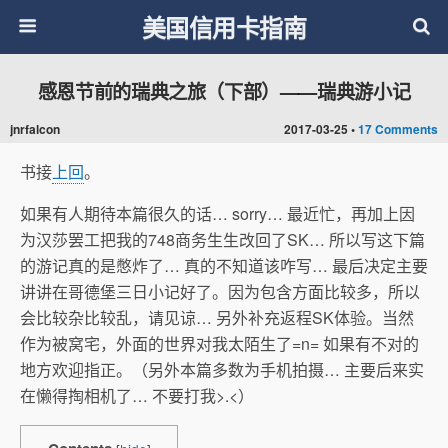
美国信用卡指南
感恩节前的瑞典之旅（下部）——瑞典游小记
jnrfalcon
2017-03-25 •
17 Comments
书接
上回
。
如果有人期待本篇很久的话… sorry… 最近忙，再加上因
为汉莎罢工把我的748商务生生改回了SK… 所以写这下篇
的游记真的是憋炸了… 真的不知道该咋写… 最后决定主要
讲讲在哥德堡三日小记好了。因为包含方面比较多，所以
会比较杂比较乱，请见谅… 另外补充返程SK体验。当然
作为被窝宅，外面的世界对我太陌生了=n= 如果有不对的
地方欢迎指正。（另外本篇多数为手机拍摄… 主要后来实
在懒得掏相机了… 不要打我>.<）