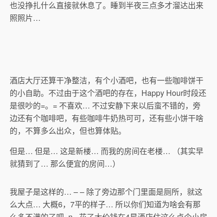
也没挣扎什么直接就休息了。睡到半夜三点多才溜达出来
照照片…
酒店大厅还算干净整洁，有个小酒吧，也有一些咖啡饼干
的小自助。不过由于这个酒吧的存在，Happy Hour时段还
是很吵的=。= 不喜欢… 不过安静下来以后蛮不错的，旁
边还有个咖啡吧，有些咖啡牛奶热可可，还有些小饼干啥
的，不算多么出众，但也算体贴。
但是… 但是… 这是新楼… 而我的房间在老楼… （其实早
就猜到了… 那么便宜的房间…）
我屋子是这样的… – – 除了旁边那个门里面是厕所，就这
么大点… 大概6，7平的样子… 所以你们知道为啥会有那
么多不满的了吧=n= 花了大价钱在4星酒店住这么点个小房