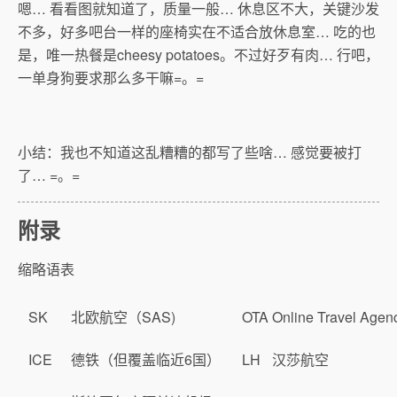
嗯… 看看图就知道了，质量一般… 休息区不大，关键沙发
不多，好多吧台一样的座椅实在不适合放休息室… 吃的也
是，唯一热餐是cheesy potatoes。不过好歹有肉… 行吧，
一单身狗要求那么多干嘛=。=
小结：我也不知道这乱糟糟的都写了些啥… 感觉要被打
了… =。=
附录
缩略语表
SK
北欧航空（SAS)
OTA
Online Travel Agen
ICE
德铁（但覆盖临近6国）
LH
汉莎航空