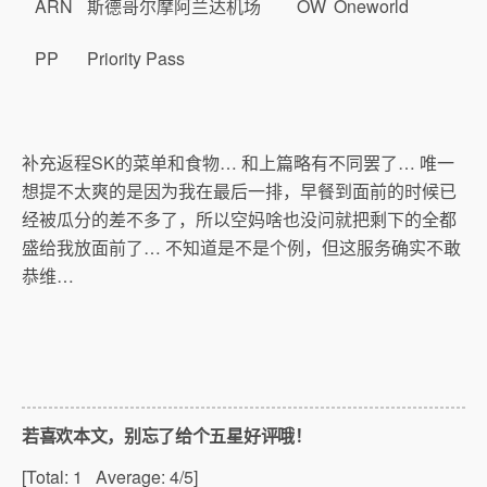
ARN
斯德哥尔摩阿兰达机场
OW
Oneworld
PP
Priority Pass
补充返程SK的菜单和食物… 和上篇略有不同罢了… 唯一
想提不太爽的是因为我在最后一排，早餐到面前的时候已
经被瓜分的差不多了，所以空妈啥也没问就把剩下的全都
盛给我放面前了… 不知道是不是个例，但这服务确实不敢
恭维…
若喜欢本文，别忘了给个五星好评哦！
[Total:
1
Average:
4
/5]