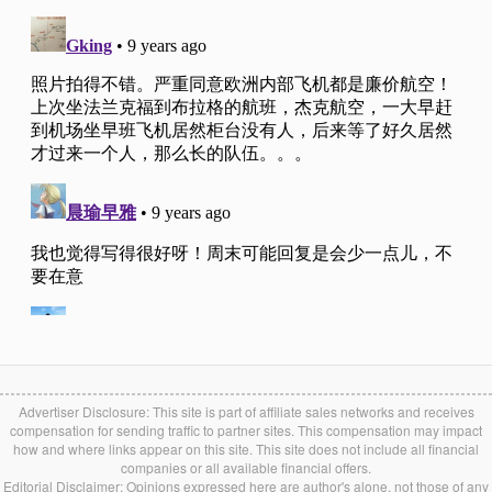
Advertiser Disclosure: This site is part of affiliate sales networks and receives
compensation for sending traffic to partner sites. This compensation may impact
how and where links appear on this site. This site does not include all financial
companies or all available financial offers.
Editorial Disclaimer: Opinions expressed here are author's alone, not those of any