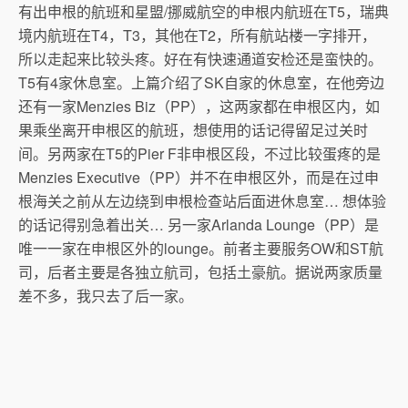
有出申根的航班和星盟/挪威航空的申根内航班在T5，瑞典
境内航班在T4，T3，其他在T2，所有航站楼一字排开，
所以走起来比较头疼。好在有快速通道安检还是蛮快的。
T5有4家休息室。上篇介绍了SK自家的休息室，在他旁边
还有一家Menzies Biz（PP），这两家都在申根区内，如
果乘坐离开申根区的航班，想使用的话记得留足过关时
间。另两家在T5的Pier F非申根区段，不过比较蛋疼的是
Menzies Executive（PP）并不在申根区外，而是在过申
根海关之前从左边绕到申根检查站后面进休息室… 想体验
的话记得别急着出关… 另一家Arlanda Lounge（PP）是
唯一一家在申根区外的lounge。前者主要服务OW和ST航
司，后者主要是各独立航司，包括土豪航。据说两家质量
差不多，我只去了后一家。