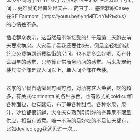
间… 更难受的是窗外是天井… 简直了… 感觉就跟Casey
在SF Fairmont（https://youtu.be/f-yhrMFD1YM?t=26s）
的心情差不多。
撸毛群众表示，这当然是不能接受的！于是第二天跑去前
天要求换房。人家看了看我还要住3天，倒是蛮轻松的就
答应免费换到新楼临街的房间。也不是多么好吧，没有什
么四星的感觉，只能算正常商务酒店的感觉。后来发现新
楼其实全部是双人间以上，单人间全部在老楼。
这家的早餐自助倒是可圈可点，对所有客人免费，吃的超
多，有美式continental的各种东西，也有欧式的cold cut和
各种面包，也有酸奶，布丁等各种甜点。各种水果，果
汁，沙拉都很新鲜，大冬天有熟到刚刚好的奇异果不限量
供应，相当有诚意。唯一不满的是好吃的不是每天都有，
比如deviled egg我就见过一次…