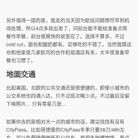
另外值得一提的是，我走的当天因为航班问题想尽早到机
场处理，所以4点多就出发了，问前台能不能给准备点简
餐作早餐，前台很爽快的就答应了。选择不算多，不过
cold cut，面包和酸奶都有，足够吃的不错了。当然我猜这
也和他家是几家航司的合作机组酒店有关，大半夜准备早
餐也习惯了。
地面交通
比起美国，北欧的公共交通还是很便捷的，即使小城市的
公交系统也四通八达，只不过班次略少点。不过最后没留
下啥照片… 只有零星几张…
如果你去的是相对大一点的城市的话，建议找找有没有
CityPass。比如哥德堡的CityPass冬季只要38刀/48h左
右，可以免费随便做所有公交车，参观各种博物馆，景点