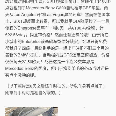
历让我对德国租车公司SIXT印象非常好，曾经花了$100多
点就租到了Mercedes-Benz C300自动档带GPS车型，两
天从Los Angeles开到Las Vegas异地还车！然而在德国本
土，SIXT却反而比较贵，所以我就用OTA随便搜了一个最
便宜的Enterprise乞丐车，租8天一共€180.49含税，计
€22.56/day，简直神价格！然而还有更神的哦！由于所在
小城市的Enterprise该基础车型恰好缺货，经理只得免费
帮我升了四级，最终到手的是一辆出厂注册不到三个月的
崭新的BMW 5系Li，自动档内置GPS还带座椅加热，价格
仅仅每天22.56欧元！尽管这是一个连公交车都是
Mercedes-Benz的国度，但出于撸到羊毛的心态当时还是
有点小激动的呢。
（以下照片是8天之后还车时拍的，所以车身有点脏了，
刚拿到手时可是相当闪靓的。）