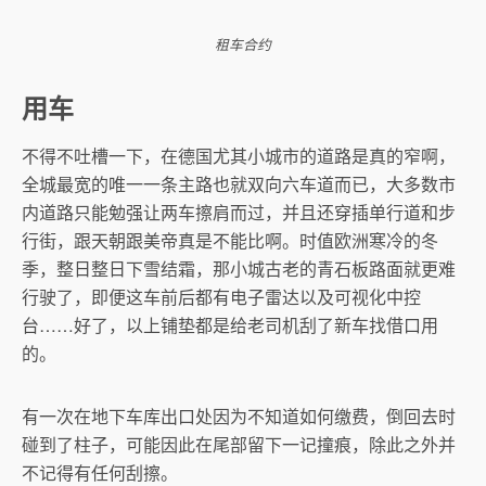
租车合约
用车
不得不吐槽一下，在德国尤其小城市的道路是真的窄啊，
全城最宽的唯一一条主路也就双向六车道而已，大多数市
内道路只能勉强让两车擦肩而过，并且还穿插单行道和步
行街，跟天朝跟美帝真是不能比啊。时值欧洲寒冷的冬
季，整日整日下雪结霜，那小城古老的青石板路面就更难
行驶了，即便这车前后都有电子雷达以及可视化中控
台……好了，以上铺垫都是给老司机刮了新车找借口用
的。
有一次在地下车库出口处因为不知道如何缴费，倒回去时
碰到了柱子，可能因此在尾部留下一记撞痕，除此之外并
不记得有任何刮擦。