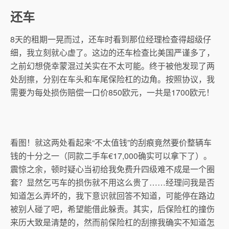
还车
8天的租期一晃而过，还车时看到那位经理检查得超级仔
细，我立刻就心虚了。这边的还车检查比美国严谨多了，
之前幻想侥幸蒙混过关实在不太可能。终于被他发现了两
处刮擦，分别在车头和车尾保险杠的边角。按照协议，我
需要为每处损伤赔偿一口价850欧元，一共是1700欧元！
看图！就这两处看起来“不太值钱”的刮痕竟然要价整辆车
钱的十分之一（同款二手车€17,000确实可以拿下了）。
震惊之余，顿时疑心当初给我免费升四级难不成是一个圈
套？显然乞丐车的损伤就不用这么贵了……经理问我是否
知道怎么弄坏的，我下意识就回答不知道，可能停在路边
被别人碰了吧，希望能借此躲责。其实，后保险杠的撞伤
来历大致是清楚的，然而前保险杠的刮擦我确实不知道怎