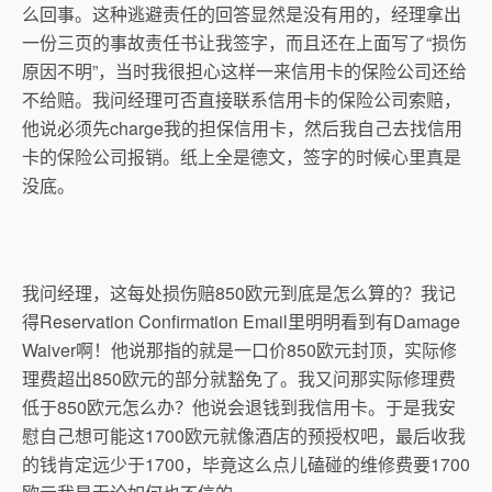
么回事。这种逃避责任的回答显然是没有用的，经理拿出
一份三页的事故责任书让我签字，而且还在上面写了“损伤
原因不明”，当时我很担心这样一来信用卡的保险公司还给
不给赔。我问经理可否直接联系信用卡的保险公司索赔，
他说必须先charge我的担保信用卡，然后我自己去找信用
卡的保险公司报销。纸上全是德文，签字的时候心里真是
没底。
我问经理，这每处损伤赔850欧元到底是怎么算的？我记
得Reservation Confirmation Email里明明看到有Damage
Waiver啊！他说那指的就是一口价850欧元封顶，实际修
理费超出850欧元的部分就豁免了。我又问那实际修理费
低于850欧元怎么办？他说会退钱到我信用卡。于是我安
慰自己想可能这1700欧元就像酒店的预授权吧，最后收我
的钱肯定远少于1700，毕竟这么点儿磕碰的维修费要1700