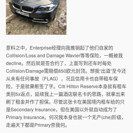
意料之中，Enterprise经理向我推销起了他们自家的
Collision/Loss and Damage Wavier等等保险，一概被我
decline。然后就是签合约了，上面写到还车时每处
Collision/Damage需赔偿850欧元封顶。想我“出道”至今还
从未有任何事故（FLAG），况且信用卡也自带租车保
险，于是就果断签了字。Citi Hilton Reserve本身就有租车
类别5x返点，延续我上一篇酒店联名卡的思路，就拿出来
刷了租金并作了担保。尽管这张卡在美国境内租车给的只
是Secondary Insurance，但在美国以外就自动成为了
Primary Insurance。何况我本身也就一个无产(che)阶级，
走遍天下都是Primary奈我何。