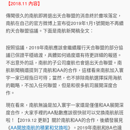
【2018.11 內容】
傳聞很久的南航即將退出天合聯盟的消息終於塵埃落定，
南航在自己的官方微博上宣布從2019年1月1號開始不再續
約天合聯盟協議。下面是南航新聞稿全文：
按照協議，2019年南航應該會繼續履行天合聯盟的部分協
議已保證平穩過渡，具體如何過度還有待更詳細的報道。
不出意外的話，南航的子公司廈航也會退出天合聯盟。南
航新聞稿還提到了南航和AA的合作，這樣看來南航加入寰
宇一家已經指日可待；當然，也不排除南航選擇採用海航
的戰略，不加入任何聯盟，但是和很多航司展開深度合
作。
現在看來，南航無論是加入寰宇一家還是僅僅和AA展開深
度合作，大家手裡的AA點數應該很快就可以兌換南航航班
啦！【2019.12 更新】關於南航和AA的合作，後續發展見
《
AA開放南航的積累和兌換啦
》。2019年南航和BA也達