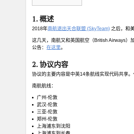
1. 概述
2018年
南航退出天合联盟 (SkyTeam)
之后，和美
这几天，南航又和英国航空（British Airw
公告：
在这里
。
2. 协议内容
协议的主要内容是中英14条航线实现代码共享
南航航线：
广州-伦敦
武汉-伦敦
三亚-伦敦
郑州-伦敦
上海浦东到沈阳
上海浦东到长春