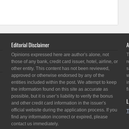
Editorial Disclaimer
A
Opinions expressed here are author's alone, not
T
those of any bank, credit card issuer, hotel, airline, or
r
other entity. This content has not been reviewed,
s
approved or otherwise endorsed by any of the
w
entities included within the post. We attempt to keep
i
the information found on this site as accurate as
f
possible, but it is user’s liability to verify the bonus
L
and other credit card information in the issuer's
official website during the application process. If you
T
find any information incorrect or expired, please
contact us immediately.