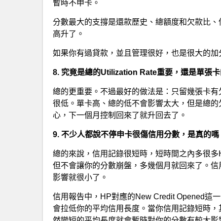
暫時不申卡。
分數最大的支撐是還款歷史、總額度和欠款比、
高升了。
如果你有過貸款，並且管理很好，也是很大的加
8. 究竟是總的Utilization Rate重要，還是單張卡的U
總的更重要。不過最好的做法是：只留幾張卡有
很低。單卡高、總的低不會影響太大，但是總的
心，下一個月控制回來了就升回去了。
9. 不少人都說不停申卡很傷信用分數，是真的嗎
總的來說，信用記錄很短時，短時間之內多很多Hard 
但不會讓你的分數崩盤，多幾個月就回來了。信用
影響就很小了。
信用報告中，HP對應的New Credit Opened
會拉低你的平均信用長度。當你信用記錄短時，
然變短的平均長度就會暫時對你的分數有較大影