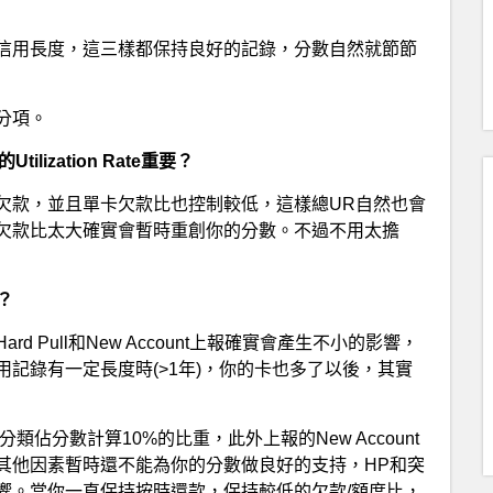
信用長度，這三樣都保持良好的記錄，分數自然就節節
分項。
tilization Rate重要？
欠款，並且單卡欠款比也控制較低，這樣總UR自然也會
欠款比太大確實會暫時重創你的分數。不過不用太擔
？
Pull和New Account上報確實會產生不小的影響，
記錄有一定長度時(>1年)，你的卡也多了以後，其實
這一分類佔分數計算10%的比重，此外上報的New Account
其他因素暫時還不能為你的分數做良好的支持，HP和突
響。當你一直保持按時還款，保持較低的欠款/額度比，