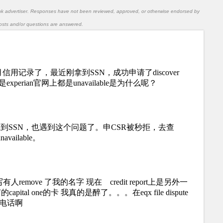
nk advertiser. Responses have not been reviewed, approved, or otherwise endorsed by
l posts and/or questions are answered.