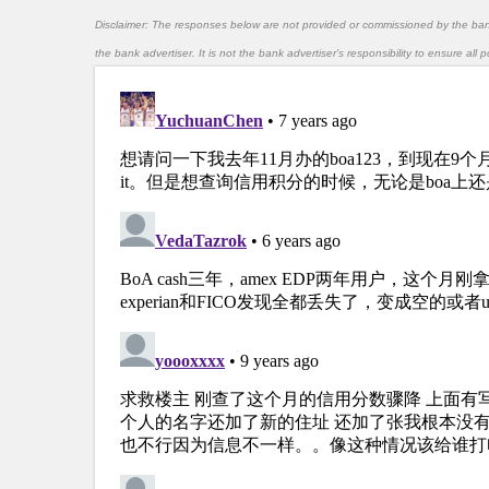
Disclaimer: The responses below are not provided or commissioned by the ba
the bank advertiser. It is not the bank advertiser's responsibility to ensure al