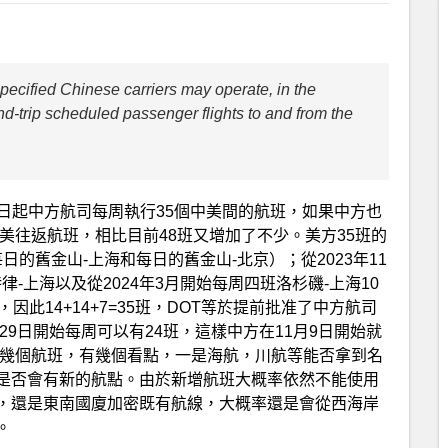
specified Chinese carriers may operate, in the
ound-trip scheduled passenger flights to and from the
月9日起中方航司每周執行35個中美間的航班，如果中方也
中美往返航班，相比目前48班又增加了不少。美方35班的
每日的舊金山-上海和每日的舊金山-北京）；從2023年11
-上海以及從2024年3月開始每周四班洛杉磯-上海10
因此14+14+7=35班，DOT等於提前批准了中方航司
29日開始每周可以有24班，這樣中方在11月9日開始就
哪幾個航班，有幾個看點，一是海航，川航等能否拿到名
是否會有新的航點。由於新增航班大概率依然不能使用
，還是東南國廈加密既有航線，大概率還是會從西海岸
。