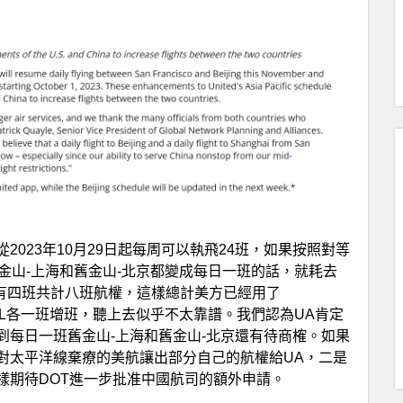
023年10月29日起每周可以執飛24班，如果按照對等
金山-上海和舊金山-北京都變成每日一班的話，就耗去
現有四班共計八班航權，這樣總計美方已經用了
美DL各一班增班，聽上去似乎不太靠譜。我們認為UA肯定
到每日一班舊金山-上海和舊金山-北京還有待商榷。如果
對太平洋線棄療的美航讓出部分自己的航權給UA，二是
樣期待DOT進一步批准中國航司的額外申請。