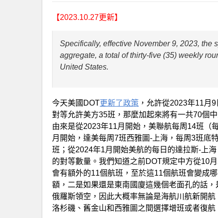
【2023.10.27更新】
Specifically, effective November 9, 2023, the 
aggregate, a total of thirty-five (35) weekly r
United States.
今天美國DOT
更新了政策
，允許從2023年11
對等允許美方35班，那麼加起來將有一共70個
由來是從2023年11月開始，美聯航每周14班（
月開始，達美每周7班西雅圖-上海，每周3班底特律
班；從2024年1月開始美航的每日的達拉斯-上海，
的對等數量。我們知道之前DOT規定中方從10月
會有額外的11個航班，至於這11個航班會變成
額，二是如果還是東南國廈這幾個老面孔的話，
俄羅斯領空，因此大概率無論是海航川航新開航
洛杉磯、舊金山和西雅圖之間選擇增班或者復航