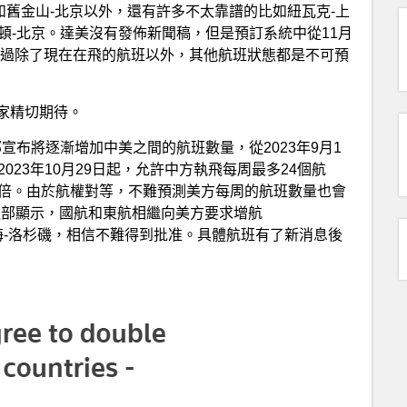
和舊金山-北京以外，還有許多不太靠譜的比如紐瓦克-上
盛頓-北京。達美沒有發佈新聞稿，但是預訂系統中從11月
不過除了現在在飛的航班以外，其他航班狀態都是不可預
家精切期待。
宣布將逐漸增加中美之間的航班數量，從2023年9月1
023年10月29日起，允許中方執飛每周最多24個航
翻倍。由於航權對等，不難預測美方每周的航班數量也會
交通部顯示，國航和東航相繼向美方要求增航
586上海-洛杉磯，相信不難得到批准。具體航班有了新消息後