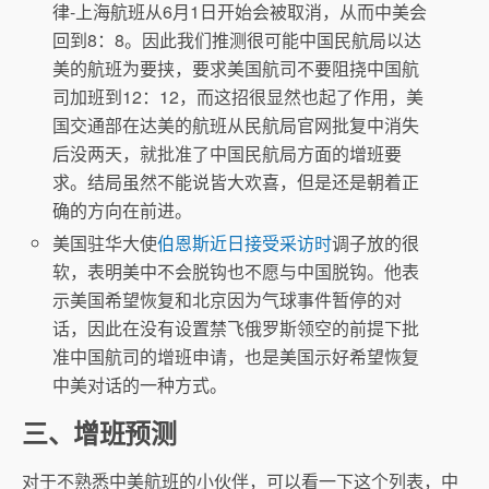
律-上海航班从6月1日开始会被取消，从而中美会
回到8：8。因此我们推测很可能中国民航局以达
美的航班为要挟，要求美国航司不要阻挠中国航
司加班到12：12，而这招很显然也起了作用，美
国交通部在达美的航班从民航局官网批复中消失
后没两天，就批准了中国民航局方面的增班要
求。结局虽然不能说皆大欢喜，但是还是朝着正
确的方向在前进。
美国驻华大使
伯恩斯近日接受采访时
调子放的很
软，表明美中不会脱钩也不愿与中国脱钩。他表
示美国希望恢复和北京因为气球事件暂停的对
话，因此在没有设置禁飞俄罗斯领空的前提下批
准中国航司的增班申请，也是美国示好希望恢复
中美对话的一种方式。
三、增班预测
对于不熟悉中美航班的小伙伴，可以看一下这个列表，中