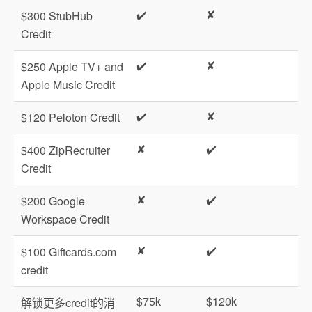
✔️
✘
$300 StubHub
Credit
✔️
✘
$250 Apple TV+ and
Apple Music Credit
✔️
✘
$120 Peloton Credit
✘
✔️
$400 ZipRecruiter
Credit
✘
✔️
$200 Google
Workspace Credit
✘
✔️
$100 Giftcards.com
credit
$75k
$120k
解锁更多credit的消