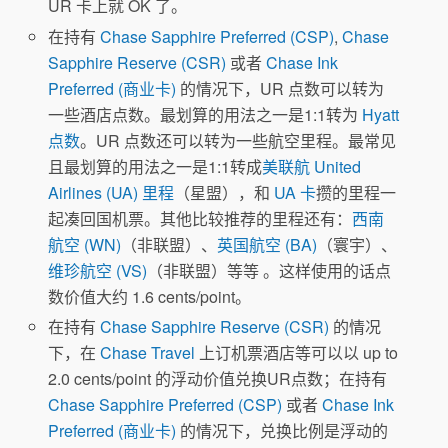
UR 卡上就 OK 了。
在持有
Chase Sapphire Preferred (CSP)
,
Chase
Sapphire Reserve (CSR)
或者
Chase Ink
Preferred (商业卡)
的情况下，UR 点数可以转为
一些酒店点数。最划算的用法之一是1:1转为
Hyatt
点数
。UR 点数还可以转为一些航空里程。最常见
且最划算的用法之一是1:1转成
美联航 United
Airlines (UA) 里程
（星盟），和
UA 卡
攒的里程一
起凑回国机票。其他比较推荐的里程还有：
西南
航空 (WN)
（非联盟）、
英国航空 (BA)
（寰宇）、
维珍航空 (VS)
（非联盟）等等 。这样使用的话点
数价值大约 1.6 cents/point。
在持有
Chase Sapphire Reserve (CSR)
的情况
下，在
Chase Travel
上订机票酒店等可以以 up to
2.0 cents/point 的浮动价值兑换UR点数；在持有
Chase Sapphire Preferred (CSP)
或者
Chase Ink
Preferred (商业卡)
的情况下，兑换比例是浮动的