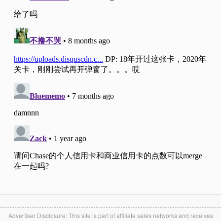
Advertiser Disclosure: This site is part of affiliate sales networks and receives