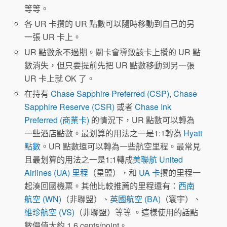
等等。
各 UR 卡攢的 UR 點數可以隨時移動到自己的另
一張 UR 卡上。
UR 點數永不過期。關卡會導致該卡上攢的 UR 點
數消失，但只要提前先把 UR 點數移動到另一張
UR 卡上就 OK 了。
在持有
Chase Sapphire Preferred (CSP)
,
Chase
Sapphire Reserve (CSR)
或者
Chase Ink
Preferred (商業卡)
的情況下，UR 點數可以轉為
一些酒店點數。最划算的用法之一是1:1轉為
Hyatt
點數
。UR 點數還可以轉為一些航空里程。最常見
且最划算的用法之一是1:1轉成
美聯航 United
Airlines (UA) 里程
（星盟），和
UA 卡
攢的里程一
起湊回國機票。其他比較推薦的里程還有：
西南
航空 (WN)
（非聯盟）、
英國航空 (BA)
（寰宇）、
維珍航空 (VS)
（非聯盟）等等 。這樣使用的話點
數價值大約 1.6 cents/point。