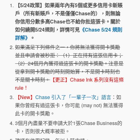
【5/24政策】如果兩年內有5個或更多信用卡新賬
戶（所有新賬戶，不是僅僅Chase的），則無論
你信用分數多高Chase也不給你批這張卡。關於
如何繞開5/24規則，詳情可見
《Chase 5/24 規則
詳解》
。
如果滿足下列條件之一，你將無法獲得開卡獎勵
並且申請會被秒拒：（1）正在持有這張信用卡；
（2）24個月內獲得過這張卡的開卡獎勵。注意是
從拿到開卡獎勵的時刻開始算，不是開卡時刻也
不是關卡時刻。
【更正】Chase Ink 系列沒有這條
rule！
【New】
Chase 引入了「一輩子一次」語言
：如
果你曾經有過這張卡，你可能 (may not) 無法獲得
此卡的開卡獎勵。
3個月內盡量不要申請大於1張Chase Business的
卡，否則很大概率被拒。