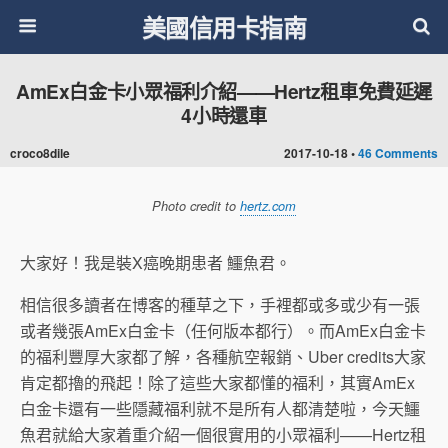
美國信用卡指南
AmEx白金卡小眾福利介紹——Hertz租車免費延遲
4小時還車
croco8dile
2017-10-18 •
46 Comments
Photo credit to
hertz.com
大家好！我是裝X癌晚期患者 鱷魚君。
相信很多讀者在博客的種草之下，手裡都或多或少有一張
或者幾張AmEx白金卡（任何版本都行）。而AmEx白金卡
的福利豐厚大家都了解，各種航空報銷、Uber credits大家
肯定都擼的飛起！除了這些大家都懂的福利，其實AmEx
白金卡還有一些隱藏福利就不是所有人都清楚啦，今天鱷
魚君就給大家着重介紹一個很實用的小眾福利——Hertz租