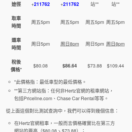
途徑
+
211762
+
211762
站**
站**
取車
周五5pm
周五5pm
周五5pm
周五5pm
時間
還車
周日5pm
周日8pm
周日5pm
周日8pm
時間
稅後
$80.08
$86.64
$73.88
$109.44
價格*
*此價格指：最低車型的最低價格。
**第三方網站指：任何非Hertz官網的租車網站，
包括Priceline.com、Chase Car Rental等等。
從上面這個對比測試查詢中，我們可以得到幾個信息：
在Hertz官網租車，一般而言價格確實比在第三方
網站的要高（$80.08 > $73.88）；