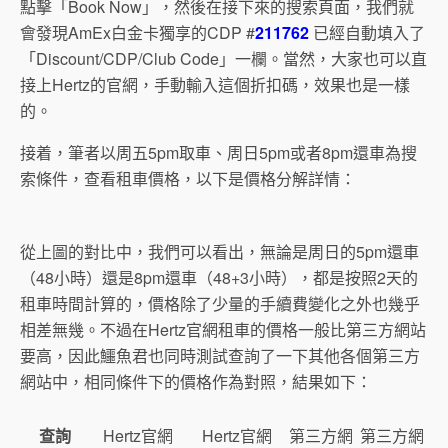
點擊「Book Now」，然後在接下來的搜索頁面，我們就
會發現AmEx白金卡獨享的CDP #
211762
已經自動填入了
「Discount/CDP/Club Code」一欄。當然，大家也可以直
接上Hertz的官網，手動輸入這個折扣碼，效果也是一樣
的。
接着，筆者以周五5pm取車、周日5pm或者8pm還車為搜
索條件，查看租車價格，以下是價格分解詳情：
從上圖的對比中，我們可以看出，無論是周日的5pm還車
（48小時）還是8pm還車（48+3小時），都是按照2天的
租車時間計算的，價格除了少量的手續費變化之外也幾乎
相差無幾。不過在Hertz官網租車的價格一般比第三方網站
要高，因此鱷魚君也同時測試查詢了一下其他各個第三方
網站中，相同條件下的價格作為對照，結果如下：
查詢
Hertz官網
Hertz官網
第三方網
第三方網