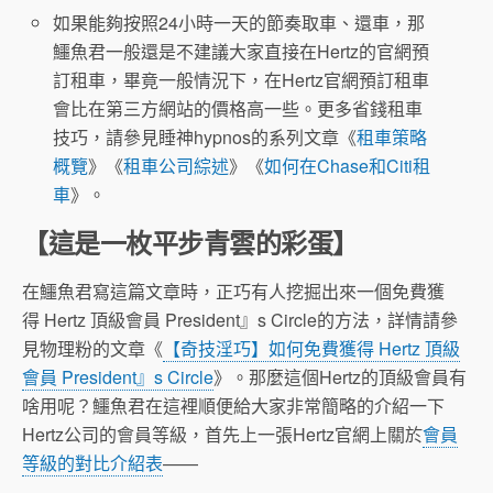
如果能夠按照24小時一天的節奏取車、還車，那
鱷魚君一般還是不建議大家直接在Hertz的官網預
訂租車，畢竟一般情況下，在Hertz官網預訂租車
會比在第三方網站的價格高一些。更多省錢租車
技巧，請參見睡神hypnos的系列文章《
租車策略
概覽
》《
租車公司綜述
》《
如何在Chase和Citi租
車
》。
【這是一枚平步青雲的彩蛋】
在鱷魚君寫這篇文章時，正巧有人挖掘出來一個免費獲
得 Hertz 頂級會員 President』s Circle的方法，詳情請參
見物理粉的文章《
【奇技淫巧】如何免費獲得 Hertz 頂級
會員 President』s Circle
》。那麼這個Hertz的頂級會員有
啥用呢？鱷魚君在這裡順便給大家非常簡略的介紹一下
Hertz公司的會員等級，首先上一張Hertz官網上關於
會員
等級的對比介紹表
——