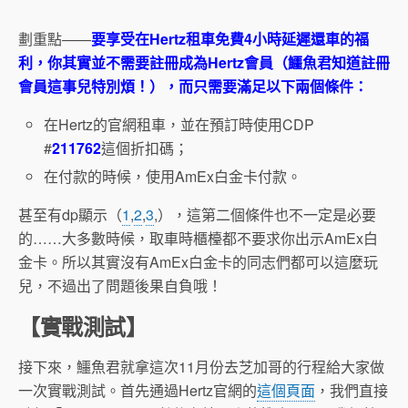
劃重點——
要享受在Hertz租車免費4小時延遲還車的福
利，你其實並不需要註冊成為Hertz會員（鱷魚君知道註冊
會員這事兒特別煩！），而只需要滿足以下兩個條件：
在Hertz的官網租車，並在預訂時使用CDP
#
211762
這個折扣碼；
在付款的時候，使用AmEx白金卡付款。
甚至有dp顯示（
1
,
2
,
3
,），這第二個條件也不一定是必要
的……大多數時候，取車時櫃檯都不要求你出示AmEx白
金卡。所以其實沒有AmEx白金卡的同志們都可以這麼玩
兒，不過出了問題後果自負哦！
【實戰測試】
接下來，鱷魚君就拿這次11月份去芝加哥的行程給大家做
一次實戰測試。首先通過Hertz官網的
這個頁面
，我們直接