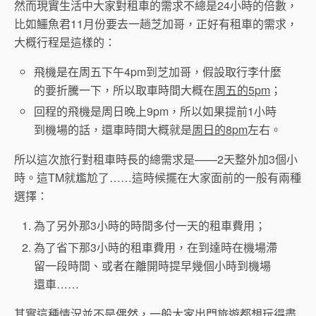
然而現實生活中大家對租車的需求不總是24小時的倍數，
比如鱷魚君11月份要去一趟芝加哥，正好有租車的需求，
大概行程是這樣的：
飛機是在周五下午4pm到芝加哥，假設取行李什麼
的要折騰一下，所以取車時間大概在
周五的5pm
；
回程的飛機是周日晚上9pm，所以如果提前1小時
到機場的話，還車時間大概就是
周日的8pm
左右。
所以這次旅行對租車時長的總需求是——2天整外加3個小
時。這TM就尷尬了……這時候擺在大家面前的一般有兩種
選擇：
為了另外那3小時的時間多付一天的租車費用；
為了省下那3小時的租車費用，在到達時在機場滯
留一段時間、或者在離開時提早幾個小時到機場
還車……
其實這種情況並不是偶然，一般大家出門旅遊都想玩得盡