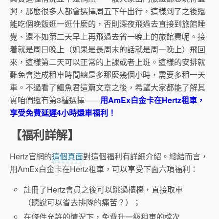
興，那麼很多人都會選擇周五下午出行，這樣到了之後還
能吃個晚飯逛一逛什麼的，否則深夜飛過去直接到旅館睡
覺、還不如第二天早上再飛過去省一晚上的旅館費呢。接
着就是周日晚上（如果是長周末的話就是周一晚上）飛回
來，這樣第二天可以正常的上課或者上班。這樣的安排就
難免會造成租車時間總是多那麼幾個小時，需要多租一天
車。不過看了鱷魚君這篇文章之後，希望大家都能了解其
實咱們還有第3種選擇——
用AmEx白金卡在Hertz租車，
享受免費延遲4小時還車福利！
【福利詳解】
Hertz官網的
這個頁面
對這個福利有詳細介紹。總結而言，
用AmEx白金卡在Hertz租車，可以享受下面六項福利：
註冊了Hertz會員之後可以跳過櫃檯，直接取車
（聽說可以省去排隊的痛苦？）；
在條件允許的情況下，免費升一級租車的檔次