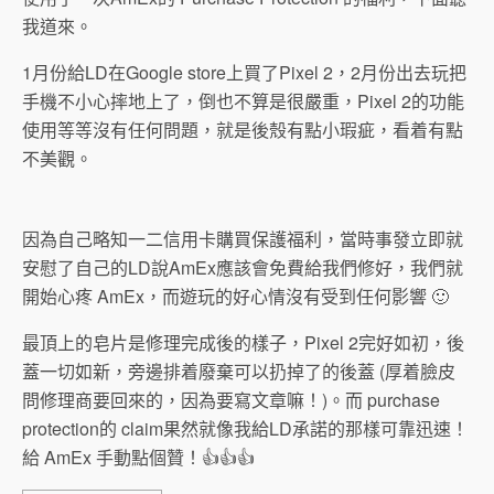
我道來。
1月份給LD在Google store上買了Pixel 2，2月份出去玩把
手機不小心摔地上了，倒也不算是很嚴重，Pixel 2的功能
使用等等沒有任何問題，就是後殼有點小瑕疵，看着有點
不美觀。
因為自己略知一二信用卡購買保護福利，當時事發立即就
安慰了自己的LD說AmEx應該會免費給我們修好，我們就
開始心疼 AmEx，而遊玩的好心情沒有受到任何影響 🙂
最頂上的皂片是修理完成後的樣子，Pixel 2完好如初，後
蓋一切如新，旁邊排着廢棄可以扔掉了的後蓋 (厚着臉皮
問修理商要回來的，因為要寫文章嘛！)。而 purchase
protection的 claim果然就像我給LD承諾的那樣可靠迅速！
給 AmEx 手動點個贊！👍👍👍