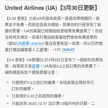
United Airlines (UA)【3月30日更新】
【3.30 更新】之前UA的退改政策一直是改票相關的，退
票並不免費，但是從這兩天開始，如果你的行程受到了航
變的影響，UA的客服已經開始給里程票免費退票了！目前
沒有明文規定，但是打電話給客服他們會給免費退票的
（貌似
UA退票 chat bot
還沒有更新這一政策，所以仍然需
要打電話讓客服人工處理）。HT:
OMAAT
.
【3.9 更新】UA緊隨DL於3月9日又宣布了一個新的改票政
策，政策原文見
這裡
。UA免除3.2之前訂票的改票費了，
細則裡面有如下要點需要注意：
只適用於3.2之前訂的機票，包括政策出現前早已
訂好的機票。
只是用於4.30之前起飛的機票。
只能改到 2020.12.31 且訂票12個月內的日期，二