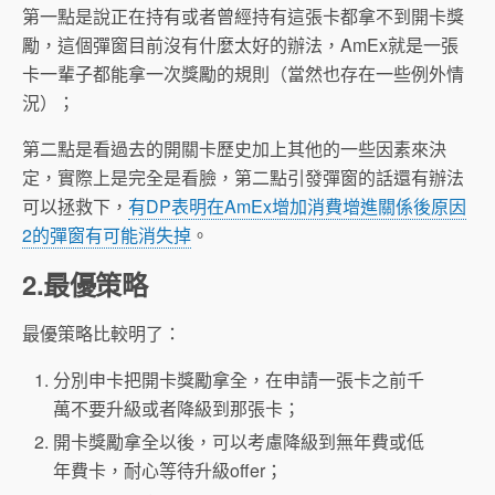
第一點是說正在持有或者曾經持有這張卡都拿不到開卡獎
勵，這個彈窗目前沒有什麼太好的辦法，AmEx就是一張
卡一輩子都能拿一次獎勵的規則（當然也存在一些例外情
況）；
第二點是看過去的開關卡歷史加上其他的一些因素來決
定，實際上是完全是看臉，第二點引發彈窗的話還有辦法
可以拯救下，
有DP表明在AmEx增加消費增進關係後原因
2的彈窗有可能消失掉
。
2.最優策略
最優策略比較明了：
分別申卡把開卡獎勵拿全，在申請一張卡之前千
萬不要升級或者降級到那張卡；
開卡獎勵拿全以後，可以考慮降級到無年費或低
年費卡，耐心等待升級offer；