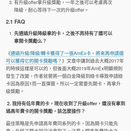
有升級offer拿升級獎勵，一年之後可以考慮再次
降級，耐心等待下一次的升級offer。
2.1 FAQ
先通過升級降級拿的卡，之後不再持有了還可以
拿開卡獎勵么？
《
通過升級/降級/轉卡獲得了一張AmEx卡，將來再申請還
可以獲得它的開卡獎勵嗎？
》文章中講到過去大概2017年
的時候這樣是可以的，但後面大概2019年AmEx明顯規則
發生了改變，作者就曾將一個白金降級到綠卡導致申請綠
卡因為原因1而一直彈窗。所以一定需要先開卡，再拿升
級獎勵。
2. 我持有低年費的卡，現在收到了升級offer，還沒有拿到
過高年費卡的開卡獎勵，該怎麼操作？
最佳策略是先申請高年費同系列的卡，因為開卡只能先
拿，升級了開卡就沒法拿到了。注意⚠️開高年費的卡之