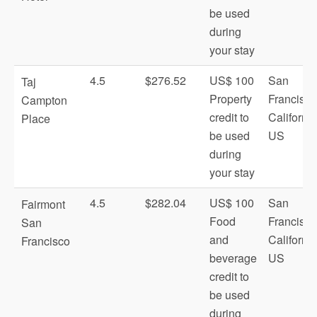
be used
during
your stay
4.5
$276.52
US$ 100
San
Taj
Property
Francisco
Campton
credit to
California
Place
be used
US
during
your stay
4.5
$282.04
US$ 100
San
Fairmont
Food
Francisco
San
and
California
Francisco
beverage
US
credit to
be used
during