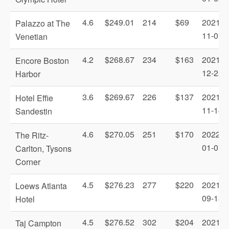
4.6
$249.01
214
$69
2021-
Palazzo at The
11-07
Venetian
4.2
$268.67
234
$163
2021-
Encore Boston
12-22
Harbor
3.6
$269.67
226
$137
2021-
Hotel Effie
11-14
Sandestin
4.6
$270.05
251
$170
2022-
The Ritz-
01-07
Carlton, Tysons
Corner
4.5
$276.23
277
$220
2021-
Loews Atlanta
09-13
Hotel
4.5
$276.52
302
$204
2021-
Taj Campton