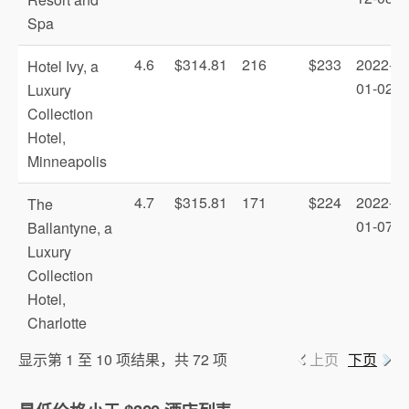
Spa
4.6
$314.81
216
$233
2022-
Hotel Ivy, a
01-02
Luxury
Collection
Hotel,
Minneapolis
4.7
$315.81
171
$224
2022-
The
01-07
Ballantyne, a
Luxury
Collection
Hotel,
Charlotte
显示第 1 至 10 项结果，共 72 项
上页
下页