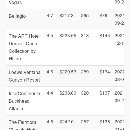
09-27
Vegas
4.7
$217.3
265
$79
2021-
Bellagio
09-29
4.5
$223.65
318
$143
2021-
The ART Hotel
12-17
Denver, Curio
Collection by
Hilton
4.6
$229.53
289
$134
2022-
Loews Ventana
08-07
Canyon Resort
4.4
$238.09
320
$137
2021-
InterContinental
09-20
Buckhead
Atlanta
4.6
$242.0
257
$136
2022-
The Fairmont
01-02
Olympic Hotel