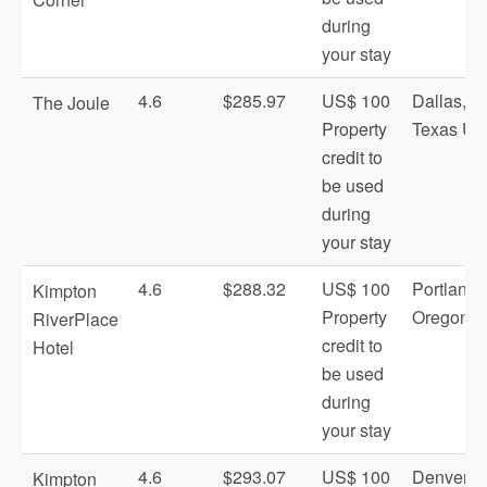
during
your stay
4.6
$285.97
US$ 100
Dallas,
The Joule
Property
Texas US
credit to
be used
during
your stay
4.6
$288.32
US$ 100
Portland,
Kimpton
Property
Oregon 
RiverPlace
credit to
Hotel
be used
during
your stay
4.6
$293.07
US$ 100
Denver,
Kimpton