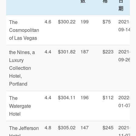
数
格
日
期
4.6
$300.22
199
$75
2021-
The
09-14
Cosmopolitan
of Las Vegas
4.4
$301.82
187
$223
2021-
the Nines, a
09-26
Luxury
Collection
Hotel,
Portland
4.4
$304.11
196
$112
2022-
The
01-07
Watergate
Hotel
4.8
$305.02
147
$245
2021-
The Jefferson
11-07
Hotel