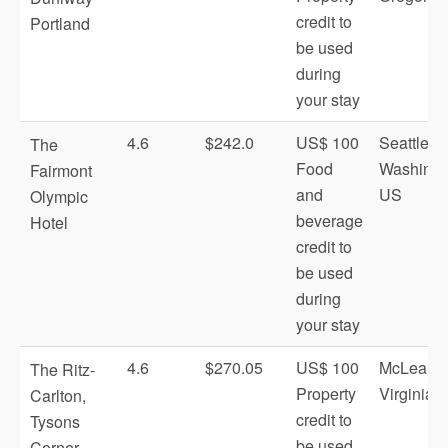
credit to
Portland
be used
during
your stay
4.6
$242.0
US$ 100
Seattle,
The
Food
Washingt
Fairmont
and
US
Olympic
beverage
Hotel
credit to
be used
during
your stay
4.6
$270.05
US$ 100
McLean,
The Ritz-
Property
Virginia 
Carlton,
credit to
Tysons
be used
Corner