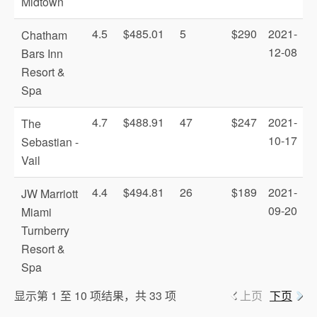
Midtown
4.5
$485.01
5
$290
2021-
Chatham
12-08
Bars Inn
Resort &
Spa
4.7
$488.91
47
$247
2021-
The
10-17
Sebastian -
Vail
4.4
$494.81
26
$189
2021-
JW Marriott
09-20
Miami
Turnberry
Resort &
Spa
显示第 1 至 10 项结果，共 33 项
上页
下页