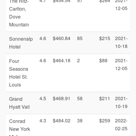
4.7
$454.54
57
$264
2021-
The Ritz-
12-05
Carlton,
Dove
Mountain
4.6
$460.84
85
$215
2021-
Sonnenalp
10-18
Hotel
4.6
$464.18
2
$88
2021-
Four
12-05
Seasons
Hotel St.
Louis
4.5
$468.91
58
$211
2021-
Grand
10-19
Hyatt Vail
4.3
$484.02
38
$259
2022-
Conrad
02-25
New York