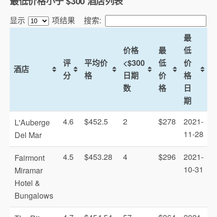
最低价格小于 $300 酒店列表
显示
项结果
搜索:
最
价格
最
低
评
平均价
<$300
低
价
酒店
分
格
日期
价
格
数
格
日
期
4.6
$452.5
2
$278
2021-
L'Auberge
11-28
Del Mar
4.5
$453.28
4
$296
2021-
Fairmont
10-31
Miramar
Hotel &
Bungalows