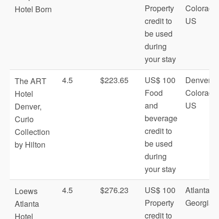
Property
Colorado
Hotel Born
credit to
US
be used
during
your stay
4.5
$223.65
US$ 100
Denver,
The ART
Food
Colorado
Hotel
and
US
Denver,
beverage
Curio
credit to
Collection
be used
by Hilton
during
your stay
4.5
$276.23
US$ 100
Atlanta,
Loews
Property
Georgia 
Atlanta
credit to
Hotel