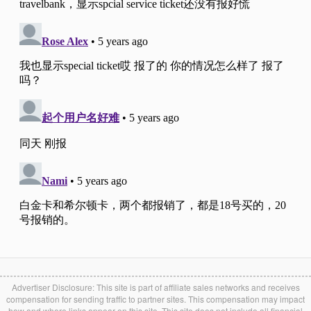
Advertiser Disclosure: This site is part of affiliate sales networks and receives
compensation for sending traffic to partner sites. This compensation may impact
how and where links appear on this site. This site does not include all financial