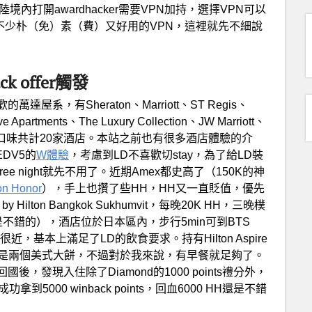
陸境內打開awardhacker需要VPN加持，選擇VPN可以
不少朴（免）素（費）又好用的VPN，這裡就先不細說
k offer觸發
，有Sheraton、Marriott、ST Regis、
e Apartments、The Luxury Collection、JW Marriott、
ridie，13種口味共計20家酒店。本站之前也有很多酒店體驗的介
EDV5的
W體驗
，考慮到LD不喜歡切stay，為了給LD裝
ee night就先不用了。近期Amex都史高了（150K的神
on Honor
），手上也攢了些HH，HH又一直貶值，優先
ilton Bangkok Sukhumvit，每晚20K HH，三晚樸
是不錯的），酒店位於日本區內，步行5min可到BTS
ke也很近，基本上滿足了LD的飲食要求。持有Hilton Aspire
禮只是兩個美式大餅，不過對於我來說，有早餐就足夠了。
發現入住除了Diamond的1000 points禮分外，
功拿到5000 winback points，回血6000 HH還是不錯