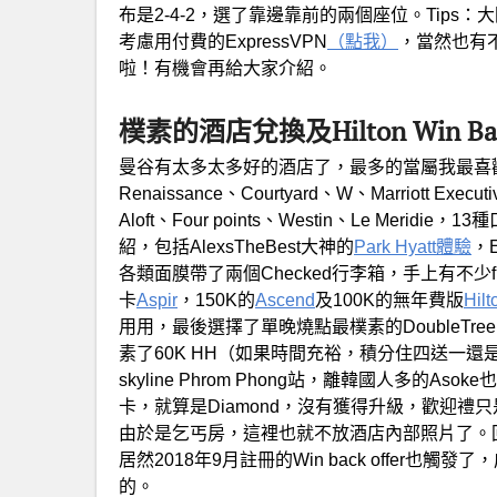
布是2-4-2，選了靠邊靠前的兩個座位。Tips：大
考慮用付費的ExpressVPN
（點我）
，當然也有
啦！有機會再給大家介紹。
樸素的酒店兌換及Hilton Win Bac
曼谷有太多太多好的酒店了，最多的當屬我最喜歡的萬達屋系
Renaissance、Courtyard、W、Marriott Executiv
Aloft、Four points、Westin、Le Me
紹，包括AlexsTheBest大神的
Park Hyatt體驗
，
各類面膜帶了兩個Checked行李箱，手上有不少fr
卡
Aspir
，150K的
Ascend
及100K的無年費版
Hilt
用用，最後選擇了單晚燒點最樸素的DoubleTree by H
素了60K HH（如果時間充裕，積分住四送一還
skyline Phrom Phong站，離韓國人多的Aso
卡，就算是Diamond，沒有獲得升級，歡迎
由於是乞丐房，這裡也就不放酒店內部照片了。回國後，
居然2018年9月註冊的Win back offer也觸發了，成
的。