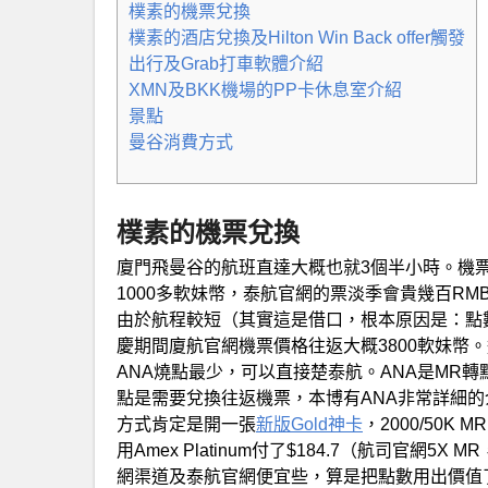
樸素的機票兌換
樸素的酒店兌換及Hilton Win Back offer觸發
出行及Grab打車軟體介紹
XMN及BKK機場的PP卡休息室介紹
景點
曼谷消費方式
樸素的機票兌換
廈門飛曼谷的航班直達大概也就3個半小時。機
1000多軟妹幣，泰航官網的票淡季會貴幾百RM
由於航程較短（其實這是借口，根本原因是：點
慶期間廈航官網機票價格往返大概3800軟妹幣
ANA燒點最少，可以直接楚泰航。ANA是MR
點是需要兌換往返機票，本博有ANA非常詳細的
方式肯定是開一張
新版Gold神卡
，2000/50K
用Amex Platinum付了$184.7（航司官網
網渠道及泰航官網便宜些，算是把點數用出價值