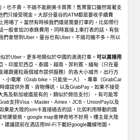
很方便的，也不貴，不過不能刷美卡買票！售票窗口雖然寫著支
際上，他們只接受現金。大部分曼谷的ATM都是要收手續費
t卡派上用場了。當然有時候我們還是需要打車的，比如帶行
話一般會加20泰銖費用，同時直接上車打表的話，有些
會想到Uber，曼谷也有Uber，不過司機不多。所以
類似於Uber，更多地類似於中國的滴滴打車。
可以直接用
亞、印度尼西亞、泰國、越南、菲利賓、緬甸（只在曼
金邊跟暹粒兩個城市提供服務）的各大小城市，出行方
b）、小電摩（Grab bike，只能坐一人）、專車（GrabCar
。同時還提供外賣、貨物傳送、以及GrabPay，如果不接受
如在大馬及新加坡還是有的，類似於微信支付），有可能等
Visa、Master、Amex、JCB、UnionPay以及
，所以如果是大陸的sim卡直接過去的話，比如利用移動的國
運營商，google map會神奇地不好用。樓主是大陸
，建議提前在酒店用Wi-Fi下載好google離線地圖。