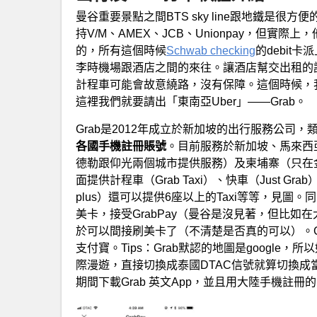
曼谷重要景點之間BTS sky line跟地鐵是
持V/M、AMEX、JCB、Unionpay，但實
的，所有這個時候
Schwab checking
的debi
李時機場跟酒店之間的來往。讓酒店幫交出租的
計程車可能會故意繞路，沒有保障。這個時候，我們
這裡我們就要請出「東南亞Uber」——Grab。
Grab是2012年成立於新加坡的出行服務公司，
各國手機註冊賬號
。目前服務於新加坡、馬來西
德勒跟仰光兩個城市提供服務）及柬埔寨（只在
面提供計程車（Grab Taxi）、快車（Just Gra
plus）還可以提供6座以上的Taxi等等，見圖
美卡，接受GrabPay（曼谷是沒見著，但比
於可以間接刷美卡了（不清楚是否真的可以）。Grab支持
支付寶。Tips：Grab默認的地圖是google
際漫遊，直接切換成泰國DTAC信號就算切換成當地
期間下載Grab 英文App，並且用大陸手機註冊的