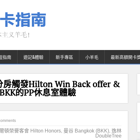
程指南
遊記&體驗
新手專區
小羊毛
最新高額開卡
lton Win Back offer &
N及BKK的PP休息室體驗
Comments
爾頓榮譽客會 Hilton Honors
,
曼谷 Bangkok (BKK)
,
逸林
DoubleTree