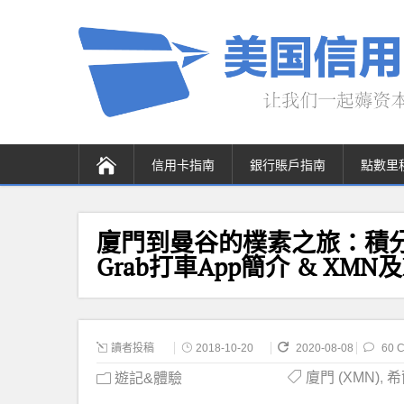
信用卡指南
銀行賬戶指南
點數里
廈門到曼谷的樸素之旅：積分房觸發Hi
Grab打車App簡介 & XM
讀者投稿
2018-10-20
2020-08-08
60 
廈門 (XMN)
,
希
遊記&體驗