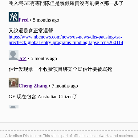
Advertiser Disclosure: This site is part of affiliate sales networks and receives