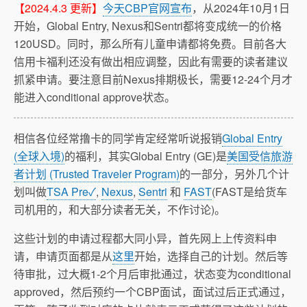
【2024.4.3 更新】
今天CBP官网宣布
，从2024年10月1日
开始，Global Entry, Nexus和Sentri都将变成统一的价格
120USD。同时，那么所有儿童申请都将免费。目前各大
信用卡福利还没有做出相应调整，因此有需要的读者建议
抓紧申请。要注意目前Nexus排期极长，需要12-24个月才
能进入conditional approve状态。
相信各位经常撸卡的同学肯定经常听说报销
Global Entry
(全球入境)
的福利，其实Global Entry (GE)是
美国受信旅游
者计划 (Trusted Traveler Program)
的一部分，另外几个计
划叫做
TSA Pre✓
,
Nexus
,
Sentri
和
FAST
(FAST是给货车
司机用的，和大部分读者无关，不作讨论)。
这些计划的申请过程都大同小异，首先网上上传资料申
请，申请页面都是从
这里
开始，选择自己的计划。然后等
待审批，过大概1-2个月后审批通过，状态变为conditional
approved，然后预约一个CBP面试，面试过后正式通过，