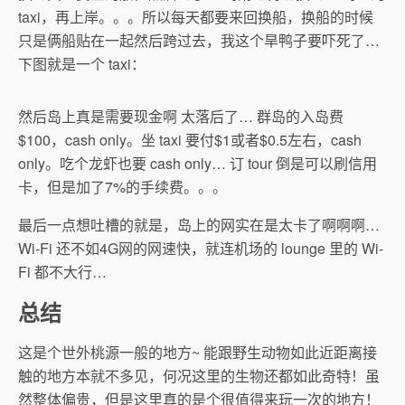
taxi，再上岸。。。所以每天都要来回换船，换船的时候
只是俩船贴在一起然后跨过去，我这个旱鸭子要吓死了…
下图就是一个 taxi：
然后岛上真是需要现金啊 太落后了… 群岛的入岛费
$100，cash only。坐 taxi 要付$1或者$0.5左右，cash
only。吃个龙虾也要 cash only… 订 tour 倒是可以刷信用
卡，但是加了7%的手续费。。。
最后一点想吐槽的就是，岛上的网实在是太卡了啊啊啊…
Wi-Fi 还不如4G网的网速快，就连机场的 lounge 里的 Wi-
Fi 都不大行…
总结
这是个世外桃源一般的地方~ 能跟野生动物如此近距离接
触的地方本就不多见，何况这里的生物还都如此奇特！虽
然整体偏贵，但是这里真的是个很值得来玩一次的地方！