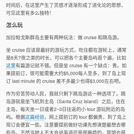
时间后，在这里产生了灵感才逐渐形成了进化论的思想，
可见这里有多么独特！
怎么玩
加拉帕戈斯群岛主要有两种玩法：做 cruise 和跳岛游。
坐 cruise 应该是最好的游玩方式，吃住都在游轮上，通常
是8天7夜之类的时长，可以把各个主要岛屿逛个遍，比如
这里
有篇游记就不错。但是坐 cruise 有一个缺点：贵。如
果提前订，很可能需要大约$5,000每人至多，到了岛上现
订 last minute 的 cruise 差不多最少也得$3,000左右吧。
作为穷苦劳动人民，我就只剩下跳岛游这一种选项了。跳
岛游就是坐飞机到主岛（Santa Cruz Island）之后，住在
主岛，每天坐一日或者2~3日往返的小 tour 游玩附近的岛
屿。根据
这篇经验
，网上提前订的 tour 都偏贵，到了岛上
现订会便宜一些。注意要提前做好功课先想清楚最想去哪
些岛，不然当地人不太会说英语可是很麻烦的。宾馆也是