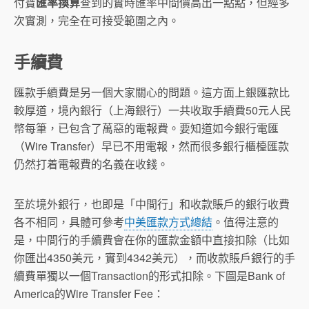
付寶
匯率換算
查到的實時匯率中間價高出一點點，但經多
次實測，完全在可接受範圍之內。
手續費
匯款手續費是另一個大家關心的問題。這方面上銀匯款比
較厚道，境內銀行（上海銀行）一共收取手續費50元人民
幣每筆，已包含了萬惡的電報費。要知道如今銀行電匯
（Wire Transfer）早已不用電報，然而很多銀行櫃檯匯款
仍然打着電報費的名義在收錢。
至於境外銀行，也即是「中間行」和收款賬戶的銀行收費
各不相同，具體可參考
中美匯款方式總結
。值得注意的
是，中間行的手續費會在你的匯款金額中直接扣除（比如
你匯出4350美元，實到4342美元），而收款賬戶銀行的手
續費單獨以一個Transaction的形式扣除。下圖是Bank of
America的Wire Transfer Fee：