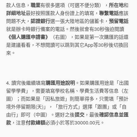
款人信息，
職業
有很多選項（可選不便分類），
所在地
和
詳細地址
最好按照匯款人身份證上的填寫，
聯繫電話
應該
問題不大，
認證銀行
選一張大陸地區的儲蓄卡，
預留電話
就是辦卡時銀行備案的電話。然後就會有30秒強迫閱讀
《個人購匯申請書》
（右圖），如果是第一次購匯的話還
是建議看看，不想閱讀可以跳到其它App等30秒後切換回
來。
4. 讀完後繼續填寫
購匯用途說明
。如果購匯用途是「出國
留學學費」，需要填寫學校名稱、學費生活費等信息（左
圖）；而如果是「因私旅遊」則簡單得多，只需填「預計
境外停留期限(天)」，「旅行方式」選擇「跟團」或「自
由行」即可（中圖）。選好之後
提交
，最後
確認信息並匯
款
，注意
付款總額
必須小於等於30000.00元。