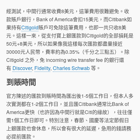
經測試，中間行通常收費8美元，這筆費用很難避免。收
款賬戶銀行，Bank of America會扣15美元，而Citibank如
果持有
Citigold
賬戶可免除這筆費用，也即一共只收8美
元。這樣一來，從支付寶上銀匯款到Citigold的全部損耗是
50元+8美元，所以如果像我這樣每次匯款都盡量接近
30000元人民幣，費率約為0.35%（千分之三點五）。除
Citigold 之外，免 incoming wire transfer fee 的銀行還
有
Discover
,
Fidelity
,
Charles Schwab
等。
到賬時間
官方陳述的匯款到賬時間為匯出後1-5個工作日，但本人多
次實測都在1-2個工作日，並且匯Citibank通常比Bank of
America更快（也許因為中間行就是Citi的緣故），往往僅
需1個工作日即可。特別注意，春節、國慶等法定節假日
上銀匯款也會休息，所以會有很大的延遲，急用的錢請務
必提前匯款。