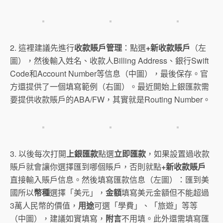
2. 這裡建議先進行
收款賬戶管理
：點選
+新收款賬戶
（左
圖），然後輸入姓名、收款人Billing Address、銀行Swift
Code和Account Number等信息（中圖），最後保存。官
方還提供了一個填寫範例（右圖）。最近開始上銀匯款需
要提供收款賬戶的ABA/FW，其實就是Routing Number。
3. 以後每次打開
上銀匯款
點選
立即匯款
，如果設置過收款
賬戶就會讓你選擇匯到哪個賬戶，否則就點
+新收款賬戶
直接輸入賬戶信息。然後填寫匯款信息（左圖）：匯到美
國所以
幣種
選擇「美元」，
金額
填寫美元金額但不能超過
3萬人民幣的價值，
用途
可選「學費」、「旅遊」等等
（中圖），建議如實填寫，
附言
不用填。此外還需填寫匯