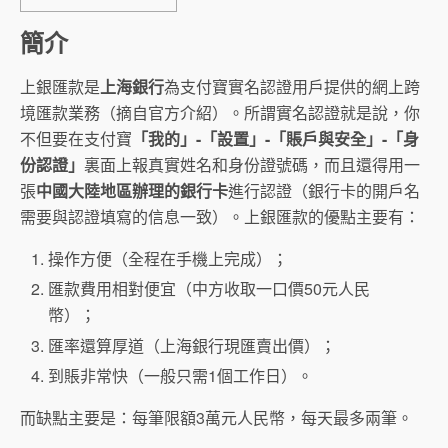
簡介
上銀匯款是
上海銀行
為支付寶實名認證用戶提供的網上跨
境匯款業務（摘自官方介紹）。所謂實名認證就是說，你
不但要在支付寶
「我的」-「設置」-「賬戶與安全」-「身
份認證」
裏面上報真實姓名和身份證號碼，而且還得用一
張
中國大陸地區辦理的銀行卡
進行認證（銀行卡的開戶名
需要與認證填寫的信息一致）。上銀匯款的優點主要有：
操作方便（全程在手機上完成）；
匯款費用相對便宜（中方收取一口價50元人民
幣）；
匯率還算厚道（上海銀行現匯賣出價）；
到賬非常快（一般只需1個工作日）。
而缺點主要是：每筆限額3萬元人民幣，每天最多兩筆。