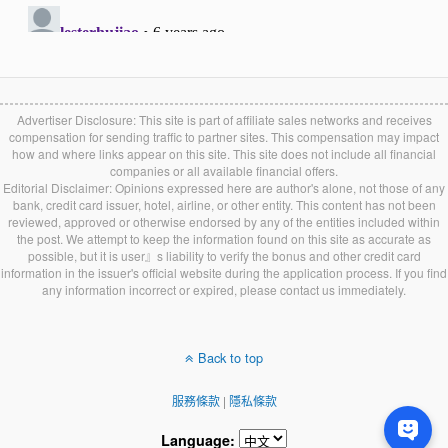
Advertiser Disclosure: This site is part of affiliate sales networks and receives
compensation for sending traffic to partner sites. This compensation may impact
how and where links appear on this site. This site does not include all financial
companies or all available financial offers.
Editorial Disclaimer: Opinions expressed here are author's alone, not those of any
bank, credit card issuer, hotel, airline, or other entity. This content has not been
reviewed, approved or otherwise endorsed by any of the entities included within
the post. We attempt to keep the information found on this site as accurate as
possible, but it is user』s liability to verify the bonus and other credit card
information in the issuer's official website during the application process. If you find
any information incorrect or expired, please contact us immediately.
Back to top
服務條款
|
隱私條款
Language: