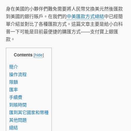
身在美國的小夥伴們難免需要將人民幣兌換美元然後匯款
到美國的銀行賬戶。在我們的
中美匯款方式總結
中已經簡
單介紹並對比了各種匯款方式。這篇文章主要是給小白科
普一下可能是目前最便捷的購匯方式——支付寶上銀匯
款。
Contents
[
hide
]
簡介
操作流程
限額
匯率
手續費
到賬時間
匯到其它國家和幣種
其他問題
總結