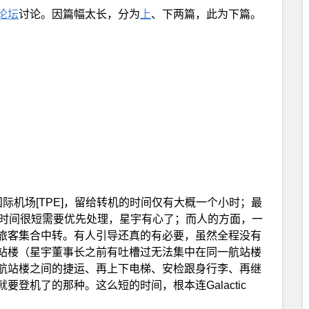
论坛
讨论。因篇幅太长，分为
上
、下两篇，此为下篇。
国际机场[TPE]，留给转机的时间仅有大概一个小时；最
转时间很短需要优先处理，星宇有心了；而人的方面，一
旅客集合中转。有人引导还真的有必要，虽然全程没有
站楼（星宇董事长之前有吐槽过无法集中在同一航站楼
航站楼之间的捷运、再上下电梯、安检跟身行李、再继
要登机了的那种。这么短的时间，根本连Galactic