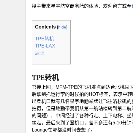
搂主带来星宇航空商务舱的体验，欢迎留言或至
Contents
[
hide
]
TPE转机
TPE-LAX
后记
TPE转机
书接上回，MFM-TPE的飞机准点到达台北桃园
后拿到托运行李的时候拍的HOT标签，表示中
出登机口就有几名星宇地勤举牌让飞往洛杉矶的
拍摄，但是地勤带我们从第一航站楼转到第二航
的问题），中间经过了各种行走、上下电梯、坐
续走，最后来到了登机口，差不多还有5-10分钟就
Lounge在哪都没时间去想了。