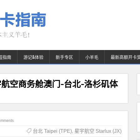
程指南
游记&体验
新手专区
小羊毛
最新高额开卡
航空商务舱澳门-台北-洛杉矶体
omments
台北 Taipei (TPE)
,
星宇航空 Starlux (JX)