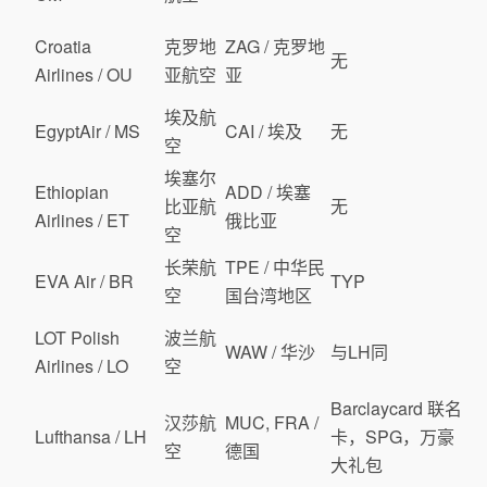
Croatia
克罗地
ZAG / 克罗地
无
Airlines / OU
亚航空
亚
埃及航
EgyptAir / MS
CAI / 埃及
无
空
埃塞尔
Ethiopian
ADD / 埃塞
比亚航
无
Airlines / ET
俄比亚
空
长荣航
TPE / 中华民
EVA Air / BR
TYP
空
国台湾地区
LOT Polish
波兰航
WAW / 华沙
与LH同
Airlines / LO
空
Barclaycard 联名
汉莎航
MUC, FRA /
Lufthansa / LH
卡，SPG，万豪
空
德国
大礼包