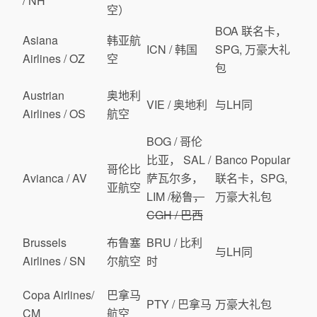
/ NH
空）
BOA 联名卡，
Asiana
韩亚航
ICN / 韩国
SPG, 万豪大礼
Airlines / OZ
空
包
Austrian
奥地利
VIE / 奥地利
与LH同
Airlines / OS
航空
BOG / 哥伦
比亚， SAL /
Banco Popular
哥伦比
Avianca / AV
萨瓦尔多，
联名卡，SPG,
亚航空
LIM /秘鲁
，
万豪大礼包
CGH / 巴西
Brussels
布鲁塞
BRU / 比利
与LH同
Airlines / SN
尔航空
时
Copa Airlines/
巴拿马
PTY / 巴拿马
万豪大礼包
CM
航空