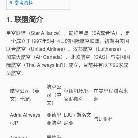
6. 参考资料
1. 联盟简介
星空联盟（Star Alliance），简称星盟（SA或者*A），是
一个成立于1997年5月14日的国际航空联盟，初期由美国
联合航空（United Airlines）、汉莎航空（Lufthansa）、
加拿大航空（Air Canada）、北欧航空（SAS）与泰国国
际航空（Thai Airways Int’l）成立，目前共有以下26家成
员航空：
航空公
航空公司（英
枢纽机场/国
在美里程赚点来
司（中
文）/代码
家&地区
源
文）
Adria Airways
亚德里
LJU / 斯洛文
与LH同^
/ JP
亚航空
尼亚
Aegean
爱情海