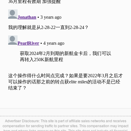
Advertiser Disclosure: This site is part of affiliate sales networks and receives
compensation for sending traffic to partner sites. This compensation may impact
how and where links appear on this site. This site does not include all financial