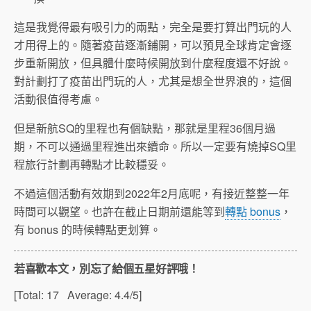
這是我覺得最有吸引力的兩點，完全是要打算出門玩的人
才用得上的。隨著疫苗逐漸鋪開，可以預見全球肯定會逐
步重新開放，但具體什麼時候開放到什麼程度還不好說。
對計劃打了疫苗出門玩的人，尤其是想全世界浪的，這個
活動很值得考慮。
但是新航SQ的里程也有個缺點，那就是里程36個月過
期，不可以通過里程進出來續命。所以一定要有燒掉SQ里
程旅行計劃再轉點才比較穩妥。
不過這個活動有效期到2022年2月底呢，有接近整整一年
時間可以觀望。也許在截止日期前還能等到
轉點 bonus
，
有 bonus 的時候轉點更划算。
若喜歡本文，別忘了給個五星好評哦！
[Total:
17
Average:
4.4
/5]