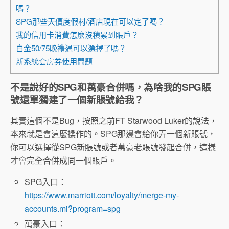
嗎？
SPG那些天價度假村/酒店現在可以定了嗎？
我的信用卡消費怎麼沒積累到賬戶？
白金50/75晚禮遇可以選擇了嗎？
新系統套房券使用問題
不是說好的SPG和萬豪合併嗎，為啥我的SPG賬
號還單獨建了一個新賬號給我？
其實這個不是Bug，按照之前FT Starwood Luker的說法，
本來就是會這麼操作的。SPG那邊會給你弄一個新賬號，
你可以選擇從SPG新賬號或者萬豪老賬號發起合併，這樣
才會完全合併成同一個賬戶。
SPG入口：
https://www.marriott.com/loyalty/merge-my-
accounts.mi?program=spg
萬豪入口：