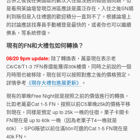
合併之後我在美國區的數次入住還沒遇到過這個問題，但
是看飛茶論壇發現亞洲區應該是廣泛存在，入住之後SN順
利到賬但是入住禮選的歡迎積分一直到不了。根據論壇上
的討論應該找專員手動補登是最快的，或者你也可以繼續
佛系，等系統修復。
現有的FN和大禮包如何轉換？
08/20 9pm update:
除了轉換表，萬豪現在表示老
C6/C8/T1-3 7FN券還能獲得30k補償，同時之前說的一個
月時限也被移除，現在就可以按照對應之後的價格預定。
詳情參考
《現存大禮包進展更新》
。
現有的單晚Free Night就是按照之前的價值進行的轉換，
比如老萬豪Cat 1-5 FN，按照以前C5單晚25k的價格平移
到現在，同樣是預定 up to 25k 一晚的住宿。栗子卡開卡
FN現在是 up to 60k 一晚（因為老栗子T4一晚就是
60k），SPG賬號以前住滿50n可選的Cat 1-5 FN現在是
40k FN。