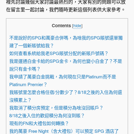
裡先討論幾個大家討論最熱烈的，大家有別的問題可以放
在留言里一起討論，我們隨時更新這個列表供大家參考。
Contents
[
hide
]
不是說好的SPG和萬豪合併嗎，為啥我的SPG賬號還單獨
建了一個新賬號給我？
如何查看系統給我老SPG賬號分配的新賬戶號碼？
我是運通白金卡給的SPG金卡，為何也變小白金了？不是
說只有金卡嗎？
我申請了萬豪白金挑戰，為何現在只是Platinum而不是
Platinum Premier？
我賬號里怎麼合格住宿/分數少了？8/18之後的入住為何還
沒積累上？
我取消了積分房預定，但是積分為啥沒回賬戶？
8/18之後入住的歡迎積分為何沒到賬？
現有的FN和大禮包如何轉換？
我的萬豪 Free Night（含大禮包）可以預定 SPG 酒店了