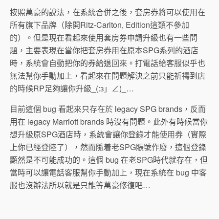
按照萬豪的說法，在系統合併之後，套房券將可以使用在
所有旗下品牌（除開Ritz-Carlton, Edition這類不參加
的）。但是現在看起來使用套房券申請升級也有一些問
題，主要表現在當你把套房券用在原本SPG系列的酒店
時，系統會自動把你的券給退回來。打電話給客服似乎也
無法幫你手動加上，看起來在問題解決之前只能祈禱到店
的時候RP足夠讓你升級_(:з」∠)_…
目前這個 bug 看起來只存在於 legacy SPG brands，反而
用在 legacy Marriott brands 時沒有問題。此外有時候當你
想升級原SPG酒店時，系統會讓你登錄才能使用券（實際
上你已經登陸了），然而隨着老SPG賬號作廢，這個登錄
顯然是不可能成功的。這個 bug 在老SPG時代就存在，但
當時可以讓電話客服幫你手動加上，現在系統在 bug 中客
服也沒辦法所以就是只能等萬豪修復吧…