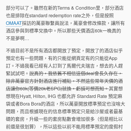
部分可以了。雖然在新的Terms & Condition里，部分酒店
也是排除在standard redemption rate之外，但是按照
OMAAT
採訪的萬豪聯繫員說法，萬豪會修改條款，讓所有
酒店參與到標準兌換中。所以那些天價酒店60k一晚真的
不是夢啊…
不過目前不是所有酒店都開放了預定，開放了的酒店似乎
預定也有一些問題，有的只能從網頁定有的只能從App
訂。不過我看已經有人訂到了馬爾代夫瑞吉，想去的人趕
緊試試吧。
說真的，我依舊不相信這個deal會長久存在，
除非萬豪官方針對酒店進行補貼，不然這些常年天價的酒
店讓你60k(等價20k老SPG)就換，虧損可想而知。
其實想
想現在Hyatt, Hilton, IHG 也都允許 Standard Rate 預定麻
袋或者Bora Bora的酒店，所以萬豪開放標準預定也沒啥大
問題，而且根據現在的信息標準預定只是給沙屋或者最基
礎的套房，升級一些的套房點數會增加很多（但是相比以
前還是很划算），所以這些以前不能用標準預定的度假村