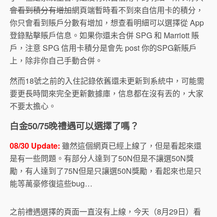
會看到積分有增加
網頁端暫時看不到來自信用卡的積分，
你只會看到賬戶分數有增加，想查看明細可以選擇從 App
登錄點擊賬戶信息。如果你還未合併 SPG 和 Marriott 賬
戶，注意 SPG 信用卡積分是會先 post 你的SPG新賬戶
上，除非你自己手動合併。
然而18號之前的入住記錄依舊還未更新到系統中，可能需
要更長時間來完全更新數據庫，信息都在沒有丟的，大家
不要太擔心。
白金50/75晚禮遇可以選擇了嗎？
08/30 Update:
雖然這個網頁已經上線了，但是看起來還
是有一些問題。有部分人達到了50N但是不讓選50N獎
勵，有人達到了75N但是只讓選50N獎勵，看起來也是只
能等萬豪修復這些bug…
之前禮遇選擇的頁面一直沒有上線，今天（8月29日）看