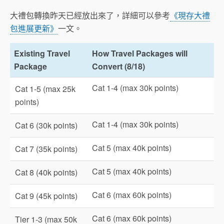
大禮包轉換昨天已經放出來了，詳細可以參考
《現存大禮
包進展更新》
一文。
Existing Travel
How Travel Packages will
Package
Convert (8/18)
Cat 1-4 (max 30k points)
Cat 1-5 (max 25k
points)
Cat 1-4 (max 30k points)
Cat 6 (30k points)
Cat 5 (max 40k points)
Cat 7 (35k points)
Cat 5 (max 40k points)
Cat 8 (40k points)
Cat 6 (max 60k points)
Cat 9 (45k points)
Cat 6 (max 60k points)
Tier 1-3 (max 50k