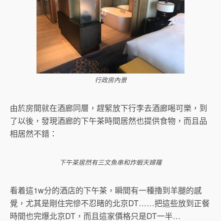
行政房內景
由於房間就在酒廊同層，趕緊放下行李去酒廊喝可樂，到
了以後，發現酒廊的下午茶時間居然也提供食物，而且品
相居然不錯：
下午茶居然有三文魚串和炸蝦天婦羅
看着這1w分的酒店的下午茶，瞬間有一種擼到羊腿的感
覺，尤其是剛住完慘不忍睹的北京DT……把這些放到正餐
時間也完爆北京DT，而且這家價格只是DT一半…