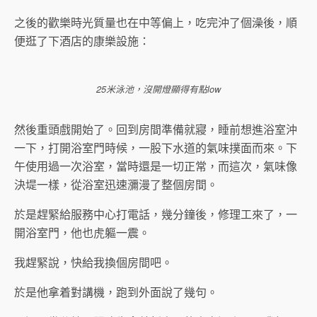
之後的歡樂時光質量也在中等偏上，吃完沖了個澡後，順
便逛了下酒店的康樂設施：
25米泳池，沒開燈顯得有點low
然後重頭戲開始了。回到房間準備就寢，睡前想進浴室沖
一下，打開浴室門時候，一股下水道的氣味撲面而來。下
午使用過一次浴室，當時還是一切正常，而這次，氣味像
決堤一樣，從浴室迅速瀰漫了整個房間。
於是趕緊給服務中心打電話，幾分鐘後，修理工來了，一
開浴室門，他也虎軀一震。
我趕緊說，快給我換個房間吧。
於是他拿着對講機，跑到外面說了幾句。