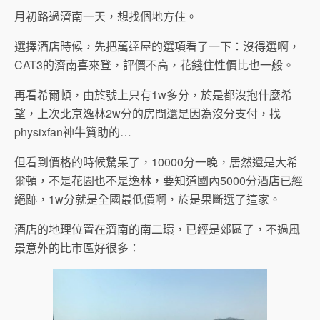
月初路過濟南一天，想找個地方住。
選擇酒店時候，先把萬達屋的選項看了一下：沒得選啊，
CAT3的濟南喜來登，評價不高，花錢住性價比也一般。
再看希爾頓，由於號上只有1w多分，於是都沒抱什麼希
望，上次北京逸林2w分的房間還是因為沒分支付，找
physixfan神牛贊助的…
但看到價格的時候驚呆了，10000分一晚，居然還是大希
爾頓，不是花園也不是逸林，要知道國內5000分酒店已經
絕跡，1w分就是全國最低價啊，於是果斷選了這家。
酒店的地理位置在濟南的南二環，已經是郊區了，不過風
景意外的比市區好很多：