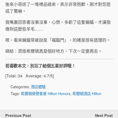
後來小哥送了一堆禮品過來，表示非常抱歉，剛才對您造
成了驚嚇。
我嘴裏回答着沒事沒事，心想，多虧了這隻蝙蝠，才讓我
擼到這麼些羊毛……
嗯，看來蝙蝠常被說是「福臨門」，的確是很有道理的。
總結：濟南希爾頓真是個好地方，下次一定要再去。
若喜歡本文，別忘了給個五星好評哦！
[Total:
34
Average:
4.7
/5]
Categories:
酒店體驗
Tags:
希爾頓榮譽客會 Hilton Honors
,
希爾頓酒店 Hilton
Previous Post
Next Post