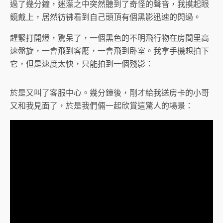
過了幾分鐘，迷濛之中突然聽到了奇怪的聲音，我摸起眼
鏡戴上，居然彷彿看到自己頭頂有個黑影迅速的閃過。
趕緊打開燈，驚呆了，一個黑色的不明飛行物在房間里高
速盤旋，一會飛到客廳，一會飛到卧室。我拿手機想拍下
它，但是速度太快，只能拍到一個殘影：
於是又叫了客服中心。幾分鐘後，剛才給我送房卡的小哥
又和我見面了，於是我們倆一起欣賞這驚人的場景：