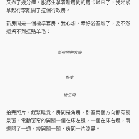
又過了幾分鐘，服務生拿着新房間的房卡過來了，我趕緊
拿起行李離開了這個行政房。
新房間是一個標準套房，我心想，幸好浴室壞了，要不然
還搞不到這點羊毛：
新房間的客廳
卧室
衛生間
拍完照片，趕緊睡覺。房間是角房，卧室兩個方向都有觀
景窗，電動窗帘的開關一個在床左邊，一個在床右邊，兩
邊關了一通，總開關一關，房間一片漆黑。