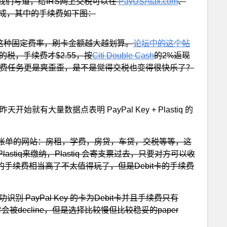
我们写道，给IRS网上交税可以在
PayUSAtax.com
、
成，其中的手续费如下图：
t卡这种固定费率，刷卡金额越大越划算。
论坛中的这个帖
税，手续费才$2.55，按
Citi Double Cash
的2%返现
消费任务更是爽歪歪，是不是觉得交税也变得很快乐了？
天开始就有大量数据点表明 PayPal Key + Plastiq 的
任何账单的网站：房租，学费，房贷，车贷，交税等等，这
tiq来缴纳，Plastiq 会寄支票过去，只要对方可以收
 信用卡的手续费相当高了不太值得玩了，但是Debit卡的手续费
成功识别 PayPal Key 的卡为Debit卡并且手续费只有
支付会被decline，但是选择比较慢但比较稳妥的paper