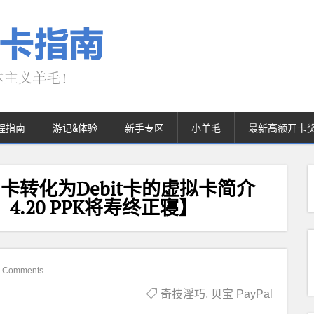
程指南
游记&体验
新手专区
小羊毛
最新高额开卡
可把信用卡转化为Debit卡的虚拟卡简介
：4.20 PPK将寿终正寝】
 Comments
奇技淫巧
,
贝宝 PayPal