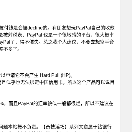
友付钱是会被decline的。有朋友想玩PayPal自己的收款
被射税表，PayPal 也是一个很敏感的平台，很大概率
PayPal了，得不偿失。总之我个人建议，不要去想空手套
差不多了。
请它不会产生 Hard Pull (HP)。
ey，而且似乎也无法绑定中国信用卡，所以这个产品可以说目
 是存在的，1.1%，而且PayPal的汇率貌似一般都很烂，所以不建议在
问题本站概不负责。【奇技淫巧】系列文章属于钻银行