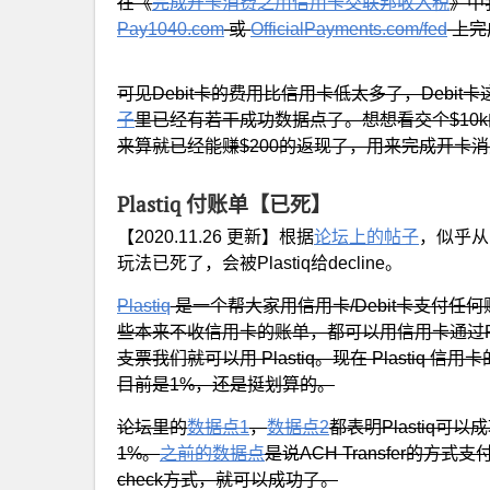
在《
完成开卡消费之用信用卡交联邦收入税
》中
Pay1040.com
或
OfficialPayments.com/fed
上完
可见Debit卡的费用比信用卡低太多了，Debi
子
里已经有若干成功数据点了。想想看交个$10k的
来算就已经能赚$200的返现了，用来完成开卡
Plastiq 付账单【已死】
【2020.11.26 更新】根据
论坛上的帖子
，似乎从昨
玩法已死了，会被Plastiq给decline。
Plastiq
是一个帮大家用信用卡/Debit卡支付
些本来不收信用卡的账单，都可以用信用卡通过Plas
支票我们就可以用 Plastiq。现在 Plastiq
目前是1%，还是挺划算的。
论坛里的
数据点1
，
数据点2
都表明Plastiq可以
1%。
之前的数据点
是说ACH Transfer的方式
check方式，就可以成功了。