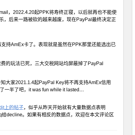
mail，2022.4.20起PPK将寿终正寝，以后就再也不能使
乐，后来一路被砍的越来越废，现在PayPal最终决定正
不再支持AmEx卡了。表现就是虽然在PPK那里还能选出已
省手续费的玩法已死，三大交税网站均屏蔽掉了PayPal
大家2021.1.4起PayPal Key将不再支持AmEx信用
it was fun while it lasted…
ddit上的帖子
，似乎从昨天开始就有大量数据点表明
Plastiq给decline。如果有相反的数据点，欢迎在本文评论区