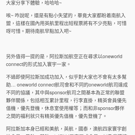
大家分享下體驗，哈哈哈~
唉~ 咋說呢，還是有點小失望的，畢竟大家都盼着南航入
盟，這樣在國內用英航里程出短程票將有不少亮點，可惜
呀可惜。期待南航早點加入吧~
另外值得一提的是，阿拉斯加航空正在尋求以oneworld
connect的形式加入寰宇一家。
不過即使阿拉斯加成功加入，似乎對大家也不會有太多幫
助… oneworld connect航司會和不同的oneworld航司達成
不同的協議，其中與sponsor航司之間基本為正常的聯盟
夥伴關係，包括相互累計里程，行李直掛，精英會員優先
值機，優先登機，休息室使用權等；而和非sponsor夥伴
之間的福利就只有精英優先值機，優先登機了。
阿拉斯加本身已經和美航，英航，國泰，澳航四家寰宇創