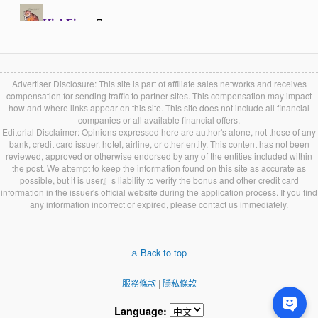
Advertiser Disclosure: This site is part of affiliate sales networks and receives
compensation for sending traffic to partner sites. This compensation may impact
how and where links appear on this site. This site does not include all financial
companies or all available financial offers.
Editorial Disclaimer: Opinions expressed here are author's alone, not those of any
bank, credit card issuer, hotel, airline, or other entity. This content has not been
reviewed, approved or otherwise endorsed by any of the entities included within
the post. We attempt to keep the information found on this site as accurate as
possible, but it is user』s liability to verify the bonus and other credit card
information in the issuer's official website during the application process. If you find
any information incorrect or expired, please contact us immediately.
Back to top
服務條款
|
隱私條款
Language: