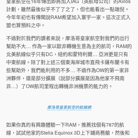
皇家航空在16年傳出即將加入IAG（英航母公司）的Avios
計劃，雖然最後似乎不了了之了，但也能看出一點端倪。
今年年初也有傳聞說RAM希望加入寰宇一家。這次正式入
盟也算預料之中。
不過對於我們的讀者來說，摩洛哥皇家航空對我們的出行
幫助不大… 作為一家以歐非轉機生意為主的航司，RAM的
北美航線似乎只有DC，紐約和蒙特利爾… 亞洲更是只有
中東航線。除了對上述三個東海岸城市直飛卡薩布蘭卡有
些幫助外，我們能利用的不多… 不過作為OW的第一家非
洲夥伴，還是部分擴展（說部分擴展是因為他家不飛南
非…）了OW航司里程出轉機非洲機票的能力的。
摩洛哥
皇家
航空的航線網
如果你真的有興趣體驗一下RAM，推薦找個有787的航
線，試試他家的Stelia Equinox 3D上下鋪商務艙，然後和