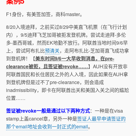
案例5
F1身份，有美签加签，商科master。
8/20入境迪拜，之前买过8/29中美直飞机票（在飞行计划
内），9/5迪拜飞芝加哥被拒发登机牌。尝试走迪拜-多伦
多-墨西哥城，然而EK地勤不放行。阿联酋当地时间9/6早
上，尝试阿布扎比
预清关
，走阿布扎比-芝加哥直飞成功拿
到登机牌！【
美东时间9/6一大早收到消息，在pre-
clearance被拒，且签证被revoke……
】AUH没有开放非
阿联酋国民和长住居民之外的人入境，因此如果在AUH拿
到登机牌但是过不了pre-clearance，则会造成
inadmissibility，即卡在阿联酋出关和美国入关之间的尴尬
位置……
签证被revoke一般是通过以下两种方式
：一种是在visa
stamp上盖cancel章，另外一种是
签证人最早申请签证的
那个email地址会收到一封正式的email
。