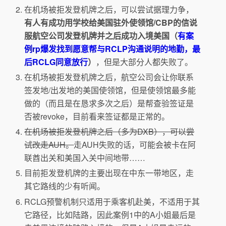
在机场被拒发登机牌之后，可以尝试据理力争，
有人有成功用学校给美国驻外使领馆/CBP的信说
服航空公司发登机牌并之后成功入境美国（
有案
例rp爆发找到愿意帮与RCLP沟通说明的地勤，最
后RCLG同意放行
）
，但是大部分人都失败了。
在机场被拒发登机牌之后，航空公司会让你联系
签发地/出发地的美国使领馆，但是使领馆最多能
做的（而且是在恳求多次之后）是帮查验签证是
否被revoke，目前看来签证都是正常的。
在机场被拒发登机牌之后（多为DXB），可以尝
试改走AUH。
走AUH失败的话，可能会被卡在阿
联酋出关和美国入关中间地带……
目前拒发登机牌的主要出现在中东一带地区，走
其它路线的少有听闻。
RCLG预警机制只适用于乘客机赴美，不适用于其
它路径，比如陆路，因此案例1中的A小姐最后是