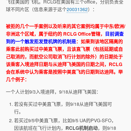
飞往美国的飞机。RCLG在美国有三个office，分别负责全
球不同片区（信息来源于这个
20031362
）：
被拒的几个一手案例以及听来的其它案例均属于中东/欧洲/
非洲这个区域，属于纽约的 RCLG Office管辖，
目前调查
到的一个触发拒发登机牌的机制是
：如果到该地区隔离的
乘客此前购买过中美直飞票，且该直飞票（包括延期或自
己取消的，而航空公司取消飞行计划的除外）的日期处于
该乘客入境迪拜日期与从迪拜飞美国的日期之间，RCLG
会在系统中认为乘客是按照中美直飞的日期到达迪拜。举
几个例子：
一个人计划9/3入境迪拜，9/18从迪拜飞美国：
若没有买过中美直飞票，则9/18从迪拜飞美国可
行。
若买过9/5中美直飞票，比如9/5 UA的PVG-SFO，
因该航班在飞行计划内，
RCLG机制启动
，则9/18