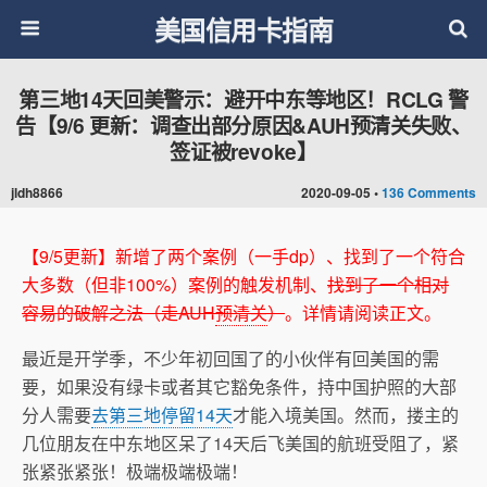
美国信用卡指南
第三地14天回美警示：避开中东等地区！RCLG 警
告【9/6 更新：调查出部分原因&AUH预清关失败、
签证被revoke】
jldh8866
2020-09-05 •
136 Comments
【9/5更新】新增了两个案例（一手dp）、找到了一个符合
大多数（但非100%）案例的触发机制、
找到了一个相对
容易的破解之法（走AUH
预清关
）
。详情请阅读正文。
最近是开学季，不少年初回国了的小伙伴有回美国的需
要，如果没有绿卡或者其它豁免条件，持中国护照的大部
分人需要
去第三地停留14天
才能入境美国。然而，搂主的
几位朋友在中东地区呆了14天后飞美国的航班受阻了，紧
张紧张紧张！极端极端极端！