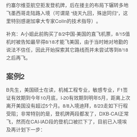
约塞尔维亚航空拒发登机牌，后在搂主的布局下辗转多地
飞墨西哥走陆路入境（可谓是 “绕天九回，殊途同归”，这
里特别感谢加拿大专家Colin的技术指导）。
补充：A小姐此前购买了8/2中国-美国的直飞机票，8/15值
机时被告知最早得8/18才能飞美国，由于当时她对地勤的
说法不信任，因此开始探索其它路线而并未尝试等到8/18
之后再飞。
案例2
B先生，美国硕士在读，机械工程专业，敏感专业，F1签
证有效期到今年10月底，I-20有效期到明年5月，距离上次
离开美国没有超过5个月。8/8入境迪拜，8/23走如下行程
受阻；非常特别的是，登机牌两段都发了，DXB-CAI正常
飞，然而在CAI-IAD段的登机口被拦下了，目前已入境埃
及再计划下一步：