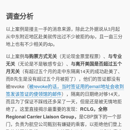
调查分析
以上案例是搂主一手的消息来源，除此之外据说从3月起
从中东附近地区赴美就传出过不少被拒的dp，且一亩三分
地上也有不少相关的dp。
以上案例
与购票方式无关
（无论现金票里程票）、
与专业
无关
（无论是不是敏感专业）、
与离开美国是否超过五个
月无关
（有超过五个月的走中东隔离14天的成功赴美了、
而B先生是没有超过五个月被拒了），他们的签证都没有
被revoke（
被revoke的话，当时签证用的email地址会收到
签发该签证的使领馆的邮件
），隔离的日期绝对够14天，
而且为了保证不踩线还多呆了一天，但是还是被无情地拒
绝了。这里直接揭示最重要的发现：
RCLG，全称
Regional Carrier Liaison Group，
是CBP旗下的一个部
门，负责为航空公司甄别有嫌疑的乘客，以拒绝他们登上