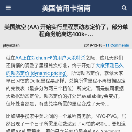
美国信用卡指南
美国航空 (AA) 开始实行里程票动态定价了，部分单
程商务舱高达400k+…
physixfan
2019-12-18 •
11 Comments
就在
AA正在对churn卡的用户大杀特杀
之际，这几天他们
还悄悄的调整了里程兑换标准，终于开始了
大家预测已久
的动态定价 (dynamic pricing)
。所谓动态定价，就像大家
早已习惯的Delta里程票那样，兑换所需里程不再根据固定
的兑换表（最多分为两三个档位）所决定，而是航司根据
大数据动态定价。动态定价的好处是availability会变好，
但坏处自然是，有些兑换所需的里程变成了天价…
比如随手搜索中美之间的一个单程商务舱，NYC-PVG，居
然出现了一个日子所需里程数达到了可怕的450k… 要知道
根据AA的里程表，即使是之前档位最高的AA Anytime2，