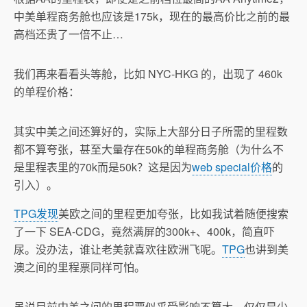
中美单程商务舱也应该是175k，现在的最高价比之前的最
高档还贵了一倍不止…
我们再来看看头等舱，比如 NYC-HKG 的，出现了 460k
的单程价格：
其实中美之间还算好的，实际上大部分日子所需的里程数
都不算夸张，甚至大量存在50k的单程商务舱（为什么不
是里程表里的70k而是50k？这是因为
web special价格
的
引入）。
TPG发现
美欧之间的里程更加夸张，比如我试着随便搜索
了一下 SEA-CDG，竟然满屏的300k+、400k，简直吓
尿。没办法，谁让老美就喜欢往欧洲飞呢。
TPG
也讲到美
澳之间的里程票同样可怕。
虽说目前中美之间的里程票似乎受影响不算大，仅仅是少