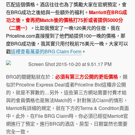
匹配這個價格。酒店往往也為了獎勵大家在官網預定，會
在BRG成功之後給與一些額外的福利。
Marriott在BRG成
功之後，會再把Match後的價格打75折或者提供5000分
（二選一）
。比如我預定了一晚120美元的住宿，我在
Priceline.com直接搜到了他們給提供100一晚的價格，那
麼BRG成功後，我其實只用付稅前75美元一晚。大家可以
戳
這裡查看萬豪的BRG Claim Form
。
BRG的關鍵點就在於：
必須有第三方公開的更低價格
，類
似於Priceline Express Deal或者Priceline Bid這種非公開
的，就是不算數的…另外，這些第三方網站需要付費才給
與的會員價格也是無法Match的。針對無法Claim的情形，
Marriott有詳細的規定，就在下方的Terms & Condition頁面
中。此外，在File BRG Claim時，你必須已經從Marriott官
網進行了預定。進行BRG的酒店、房型、日期當然也需要
完全一致。