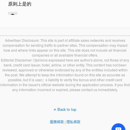
Advertiser Disclosure: This site is part of affiliate sales networks and receives
compensation for sending traffic to partner sites. This compensation may impact
how and where links appear on this site. This site does not include all financial
companies or all available financial offers.
Editorial Disclaimer: Opinions expressed here are author's alone, not those of any
bank, credit card issuer, hotel, airline, or other entity. This content has not been
reviewed, approved or otherwise endorsed by any of the entities included within
the post. We attempt to keep the information found on this site as accurate as
possible, but it is user』s liability to verify the bonus and other credit card
information in the issuer's official website during the application process. If you find
any information incorrect or expired, please contact us immediately.
Back to top
服務條款
|
隱私條款