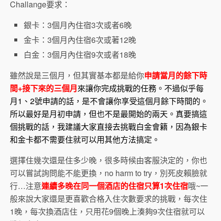
Challange要求：
銀卡：3個月內住宿3次或者6晚
金卡：3個月內住宿6次或著12晚
白金：3個月內住宿9次或者18晚
雖然說是三個月，但其實基本都是給你
申請當月的餘下時
間+接下來的三個月
來讓你完成挑戰的任務。不過似乎每
月1、2號申請的話，是不會讓你享受這個月餘下時間的。
所以最好是月初申請，但也不是最開始的兩天。真要搞這
個挑戰的話，我建議大家直接去挑戰白金會籍，因為銀卡
和金卡都不需要住就可以用其他方法搞定。
選擇住幾次還是住多少晚，很多時候由客服決定的，你也
可以嘗試詢問能不能更換，no harm to try，別死皮賴臉就
行…注意
連續多晚在同一個酒店的住宿只算1次住宿
哦~一
般來說大家還是更喜歡合格入住次數要求的挑戰，每次住
1晚，每次換酒店住，只用花9個晚上湊夠9次住宿就可以