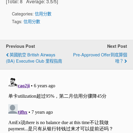
[Total:
8
Average:
3.5
/5]
Categories:
信用分數
Tags:
信用分數
Previous Post
Next Post
英國航空 British Airways
Pre-Approved Offer到底算個
(BA) Executive Club 里程指南
啥？