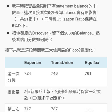
我平時確實盡量限制了有statement balance的卡
數量，這次直接看留9張卡留balance會有啥影響
（一共21張卡），同時總Utilization Ratio保持在
5%以下…
把1k額度的Discover卡留了個$860的Balance…然
後看信用分數如何變化
接下來就是這段時間我三大信用局的Fico分數變化：
Experian
TransUnion
Equifax
724
746
761
第一次
分數
2個新賬戶上報，9張卡出賬單時保留一定欠
變化量
款。EX還多了2個HP。
717
737
……
第二次