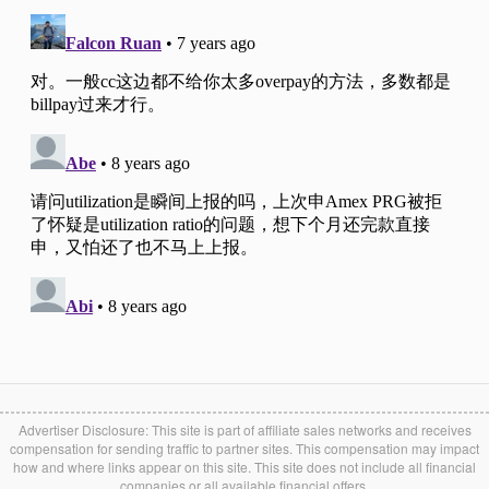
Advertiser Disclosure: This site is part of affiliate sales networks and receives
compensation for sending traffic to partner sites. This compensation may impact
how and where links appear on this site. This site does not include all financial
companies or all available financial offers.