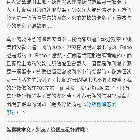
有人會全部用上吧，我覺得就算像我們這些開一堆卡的
人，其實常用的也就那幾張，所以在大部分情況下，這個
並不是一個值得憂慮的因素。恐怕欠款的卡多了，最該擔
心的是忘了還款吧…
真正需要注意的還是欠債率…我們都知道Fico分數中，額
度和欠款比這一欄佔30%，但沒有明說是單卡的Util Ratio
還是總的Util Ratio。當然，這兩者肯定都會有考慮的，而
且實際上總的欠款比所佔權重會更大。但要是你刷爆了那
麼一兩張卡，分數也還是會收到不小的影響的，我這個就
是一個活生生的例子。其實27分的變化也不算太嚴重，我
的分數依然在700左右，而且養一養很快就回去了。只有
當分數分類發生了質的變化時，才表示你的信用記錄真正
出現了嚴重的問題（更多分析請見
《分數驟降怎麼
辦》
）。
若喜歡本文，別忘了給個五星好評哦！