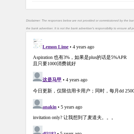
Disclaimer: The responses below are not provided or commissioned by the ba
the bank advertiser. It is not the bank advertiser's responsibility to ensure al