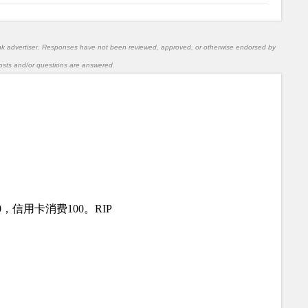
nk advertiser. Responses have not been reviewed, approved, or otherwise endorsed by
l posts and/or questions are answered.