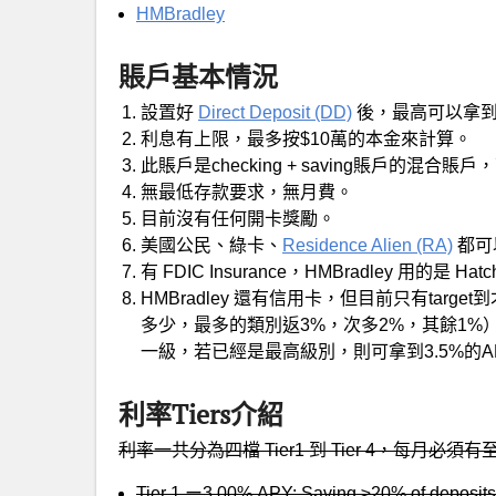
HMBradley
賬戶基本情況
設置好
Direct Deposit (DD)
後，最高可以拿到3%
利息有上限，最多按$10萬的本金來計算。
此賬戶是checking + saving賬戶的混合
無最低存款要求，無月費。
目前沒有任何開卡獎勵。
美國公民、綠卡、
Residence Alien (RA)
都可
有 FDIC Insurance，HMBradley 用的是
HMBradley 還有信用卡，但目前只有targe
多少，最多的類別返3%，次多2%，其餘1%），另
一級，若已經是最高級別，則可拿到3.5%的A
利率Tiers介紹
利率一共分為四檔 Tier1 到 Tier 4，每月必須有至少一
Tier 1 ー3.00% APY: Saving ≥20% of deposits