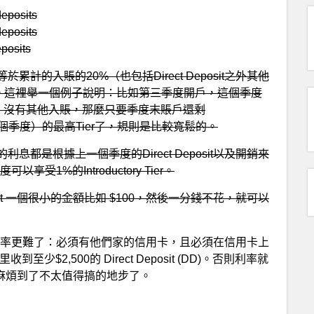
eposits
eposits
posits
的入賬的20%（也包括Direct Deposit之外其他
r。這裡舉一個例子說明：比如第三季度開戶，這個季度
賬轉入10k，沒有其他入賬，那麼只要季度末賬戶還剩
季度（即下個季度）的最高Tier了，規則是比較寬鬆的。
都是根據上一個季度的Direct Deposit以及開銷來
以享受1%的Introductory Tier。
osit 一個很小的金額比如 $100，然後一分錢不花，就可以
3%利率更難了：必須有他們家的信用卡，且必須在信用卡上
至少$2,500的 Direct Deposit (DD)。否則利率就
麻煩到了不太值得搞的地步了。