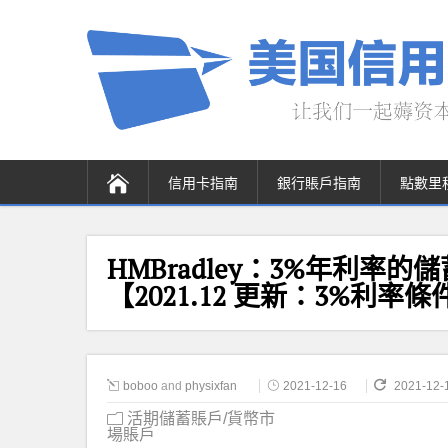
信用卡指南
銀行賬戶指南
點數里
HMBradley：3%年利率的儲蓄賬
【2021.12 更新：3%利
boboo
and
physixfan
2021-12-16
2021-12-
活期儲蓄賬戶/貨幣市
場賬戶