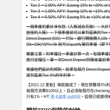
Tier 2 ー2.00% APY: Saving 15% to <20% of d
Tier 3 ー1.00% APY: Saving 10% to <15% of d
Tier 4 ー0.50% APY: Saving 5% to <10% of de
一個季度的累計凈存款（入賬減去花銷），大於等於累計
途徑的入賬），下個季度就可以拿到最高的Tie
Direct Deposit (DD) 一共5k，銀行轉
(5k+10k)*20%=3k 就可以qualify第四
需要注意：利率檔位一季度計算一次，每個季度的利息
進行定檔位。第一次Direct Deposit到賬後當前季度可
根據他們設計的規則，如果每個月 Direct Dep
達到最高Tier 3%的年利率。
【2021.12 更新】條款變成了，現在想獲得
每個月消費$100以上，且必須每個月在checking里收到
只有1%。HT:
美卡論壇 da8088
。這個已經變得