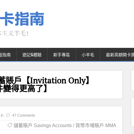
程指南
遊記&體驗
新手專區
小羊毛
最新高額開卡
戶【Invitation Only】
率條件變得更高了】
16
47 Comments
儲蓄賬戶 Savings Accounts / 貨幣市場賬戶 MMA