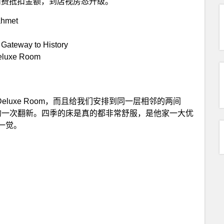
店消费抵扣金额，到店视房态升级。
ahmet
ateway to History
uxe Room
luxe Room，而且给我们安排到同一层相邻的两间
最近的一次翻新。四季的床是真的都非常舒服，是他家一大优
一觉。