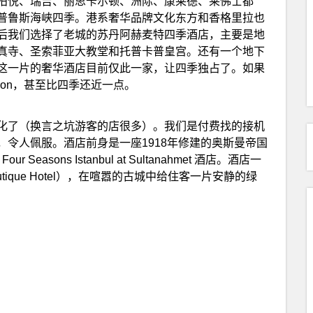
柏悦、瑞吉、丽思卡尔顿、洲际、康莱德、莱佛士都
普鲁斯海峡四季。港系奢华品牌文化东方和香格里拉也
后我们选择了老城的苏丹阿赫麦特四季酒店，主要是地
真寺、圣索菲亚大教堂和托普卡普皇宫。还有一个地下
这一片的奢华酒店目前仅此一家，让四季独占了。如果
ction，甚至比四季还近一点。
化了（换言之坑游客的店很多）。我们是付费找的接机
令人佩服。酒店前身是一座1918年修建的奥斯曼帝国
asons Istanbul at Sultanahmet 酒店。酒店一
tique Hotel），在喧嚣的古城中给住客一片安静的绿