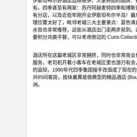
伊斯坦布尔好酒店选择很多，大家熟悉的品牌：
有。四季甚至有两家：苏丹阿赫麦特四季和博斯
有分店，以及近些年刚开业伊斯坦布尔半岛！最
理位置太好了，毗邻老城三大主要景点：蓝色清
水宫也非常推荐，这些从酒店出门走两步就到。
要积分兑换平替，可以考虑旁边的 Curio Colle
酒店所在这篇老城区非常拥挤，同时也非常商业
服务，老司机开着小客车在老城区里也游刃有余，
的监狱，1990年代四季集团接手改造成了现在的 Four Se
共65间客房，按体量算是很典型的精品酒店 (Bou
洲。