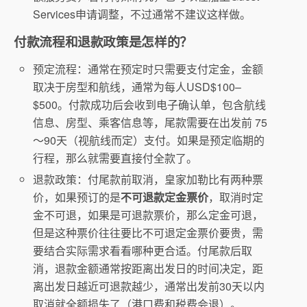
Services申请调整，不过通常不建议这样做。
付款流程和退款政策是怎样的？
预定流程：通常在预定时只需要支付定金，金额
取决于房型和航线，通常为每人USD$100–
$500。付款成功后会收到电子确认单，包含航线
信息、房型、乘客信息等，尾款需要在出发前 75
～90天（视航线而定）支付。如果是预定临期的
行程，那么就需要直接付全款了。
退款政策：付尾款前取消，皇家加勒比有两种票
价，如果预订的是
不可退款定金票价
，取消时定
金不可退，如果是可退款票价，那么定金可退，
但是这种票价往往要比不可退定金票价要贵，需
要结合实际需求看看哪种更合适。付尾款后取
消，退款金额通常按距离出发日的时间决定，距
离出发日越近可退款越少，通常出发前30天以内
取消就全额损失了（港口费和税费会退）。