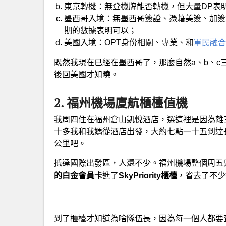
東京轉機：無登機牌能否轉機，但大量DP表明
墨西哥入境：無墨西哥簽證、憑藉美簽、加簽
期的數據表明可以；
美國入境：OPT身份相關、專業、和
軍民融合
既然我現在已經在墨西哥了，那麼自然a、b、
後回美國才知曉。
2. 福州機場廈航櫃檯值機
我周四住在福州倉山凱悅酒店，選這裡是因為離
十多我和我媽從酒店出發，大約七點一十五到達
公里吧。
抵達國際出發區，人還不少。福州機場整個周五
的白金會員卡
進了
SkyPriority櫃檯
，省去了不少
到了櫃檯才知道為啥隊伍長，因為每一個人都要