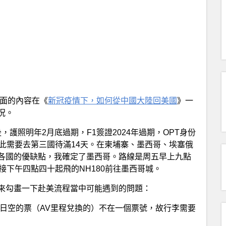
方面的內容在《
新冠疫情下，如何從中國大陸回美國
》一
況。
，護照明年2月底過期，F1簽證2024年過期，OPT身份
此需要去第三國待滿14天。在柬埔寨、墨西哥、埃塞俄
各國的優缺點，我確定了墨西哥。路線是周五早上九點
接下午四點四十起飛的NH180前往墨西哥城。
來勾畫一下赴美流程當中可能遇到的問題：
日空的票（AV里程兌換的）不在一個票號，故行李需要