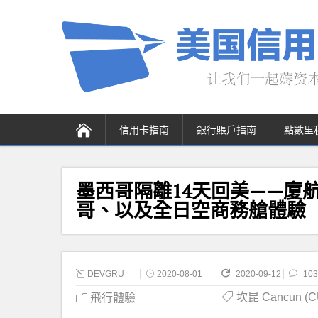
信用卡指南
銀行賬戶指南
點數里
墨西哥隔離14天回美——廈
哥、以及全日空商務艙體驗
DEVGRU
2020-08-01
2020-09-12
103
坎昆 Cancun (C
飛行體驗