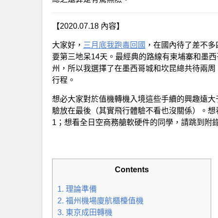
【2020.07.18 內容】
大家好，
三月底我跑毒回國
，在國內待了差不多
要第三地呆14天。最經典的路線有柬埔寨和墨西
州，所以我選擇了在墨西哥城和坎昆總共待兩周
行程。
想必大家對於值機轉機入境這些手續的興趣遠大
驗放在最後（其實飛行體驗不看也沒關係）。想
1；想看全日空商務艙軟硬件的同學，請跳到附錄
Contents
1. 理論準備
2. 福州機場廈航櫃檯值機
3. 東京成田轉機