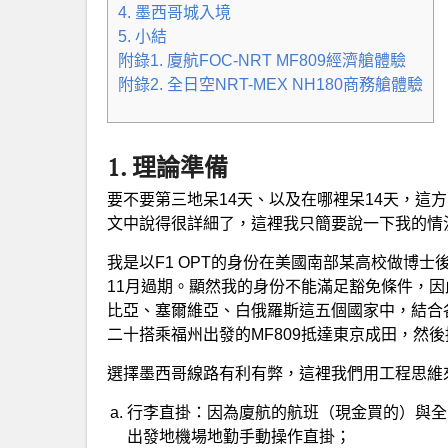
4. 墨西哥城入境
5. 小結
附錄1. 廈航FOC-NRT MF809經濟艙體驗
附錄2. 全日空NRT-MEX NH180商務艙體驗
1. 理論準備
要不要第三地呆14天、以及在哪裡呆14天，這
文中說得很詳細了，這裡我只簡要說一下我的情
我是以F1 OPT的身份在美國南部某高校做博士後
11月過期。顯然我的身份不能滿足豁免條件，因
比亞、塞爾維亞、白俄羅斯這五個國家中，結合
二十搭乘福州出發的MF809抵達東京成田，然後
選擇墨西哥線路有利有弊，這裡我們用工程思維
行李直掛：因為廈航的航班（現金買的）與全
出發地機場地勤手動操作直掛；