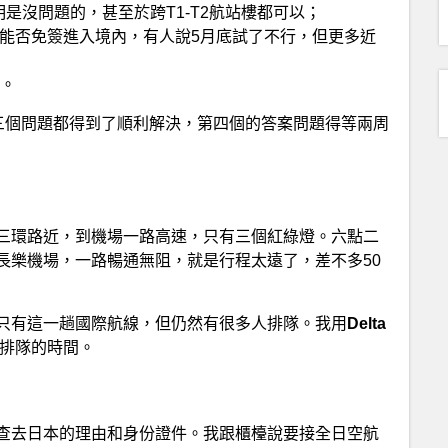
是沒問題的，甚至於跨T1-T2航站樓都可以；
能否免簽進入境內，有人說5月底試了不行，但更多近
。
c三個問題都得到了順利解決，第四個的答案問題得等兩周
三環路近，到機場一路高速，只有三個紅綠燈。六點二
長樂機場，一路暢通無阻，就是行程太遠了，差不多50
只有這一趟國際航線，但仍然有很多人排隊。我用
Delta
排隊的時間。
查去日本的理由和身份證件。我跟櫃檯說要接全日空航