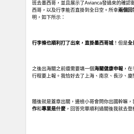
班去墨西哥，並且展示了Avianca發過來的
西哥，以及行李能否直掛到全日空。所幸
兩個回
明，如下所示：
行李條也順利打了出來，直掛墨西哥城
！但是
全
之後出海關之前還需要填一個
海關健康申報
，在
行程要上報。我恰好去了上海、南京、長沙、廈
隨後就是蓋章出關，邊檢小哥會問你出國幹嘛，
作
和
專業是什麼
，回答完畢順利過關後我就去登