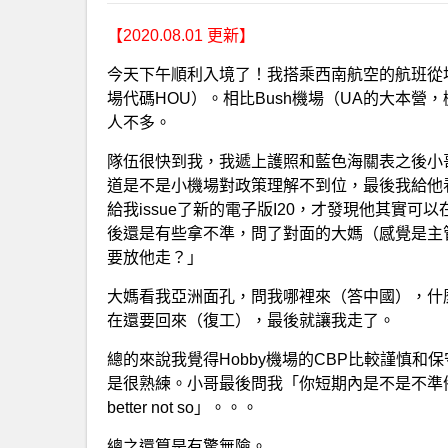
【2020.08.01 更新】
今天下午順利入境了！我搭乘西南航空的航班從坎昆前
場代碼HOU）。相比Bush機場（UA的大本營，
人不多。
隊伍很快到我，我遞上護照和藍色海關表之後小哥
道是不是小機場對政策理解不到位，最後我給他看了老
給我issue了新的電子版I20，才發現他其實
後還是有些拿不準，問了對面的大媽（感覺是主管級
要放他走？」
大媽看我亞洲面孔，問我哪裡來（答中國），什麼
在還要回來（復工），最後就讓我走了。
總的來說我覺得Hobby機場的CBP比較謹慎和保守
是很熟練。小哥最後問我「你短期內是不是不準備
better not so」。。。
總之還算是有驚無險。