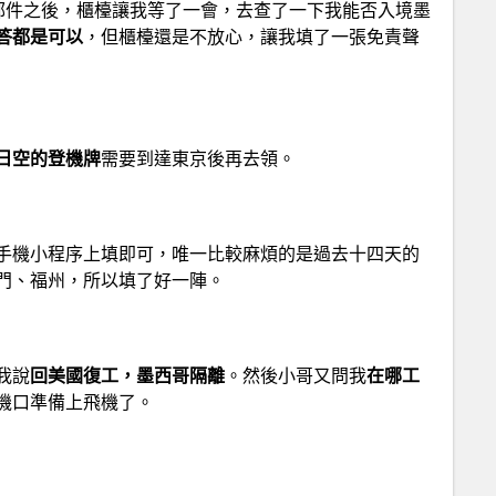
確認郵件之後，櫃檯讓我等了一會，去查了一下我能否入境墨
答都是可以
，但櫃檯還是不放心，讓我填了一張免責聲
日空的登機牌
需要到達東京後再去領。
手機小程序上填即可，唯一比較麻煩的是過去十四天的
門、福州，所以填了好一陣。
我說
回美國復工，墨西哥隔離
。然後小哥又問我
在哪工
機口準備上飛機了。