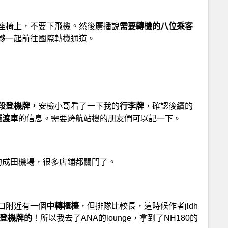
座椅上，不要下飛機。然後廣播說
需要轉機的八位乘客
夥一起前往國際轉機通道。
段登機牌，
安檢小哥看了一下我的
行李牌
，確認後續的
擺渡車
的信息。需要跨航站樓的朋友們可以記一下。
蕩的成田機場，很多店鋪都關門了。
口附近有一個
中轉櫃檯
，但排隊比較長，這時候作者jldh
辦登機牌的
！所以我去了ANA的lounge，拿到了NH180的