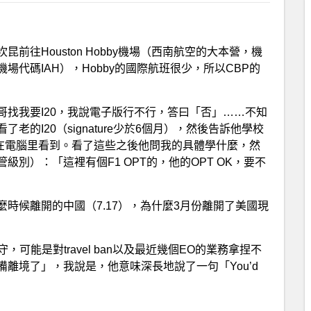
往Houston Hobby機場（西南航空的大本營，機
機場代碼IAH），Hobby的國際航班很少，所以CBP的
找我要I20，我說電子版行不行，答曰「否」……不知
的I20（signature少於6個月），然後告訴他學校
可以在電腦里看到。看了這些之後他問我的具體學什麼，然
別）：「這裡有個F1 OPT的，他的OPT OK，要不
時候離開的中國（7.17），為什麼3月份離開了美國現
，可能是對travel ban以及最近幾個EO的業務拿捏不
離境了」，我說是，他意味深長地說了一句「You’d