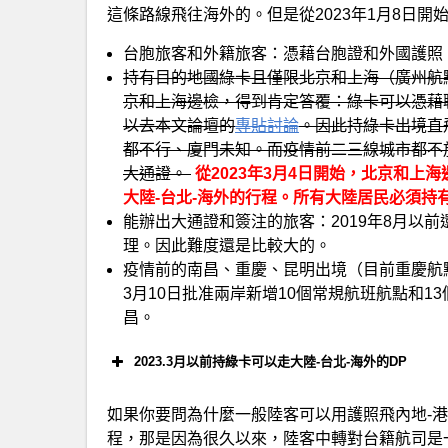
這條路線飛往海外的。但是從2023年1月8日
台胞旅客和外籍旅客：憑藉台胞證和外國護照
持有目的地國綠卡且僅限北京和上海（廣州航
京和上海邊檢，得到肯定答覆：綠卡可以憑藉
以去本文論壇的
專貼討論
。因此持綠卡出境直
都不行、廈門未知。而疫情前二三線城市都不
大通證。
從2023年3月4日開始，北京和上
大陸-台北-海外的行程。所有大陸居民必須持
能辦出大通證和簽注的旅客：2019年8月以
理。因此難度還是比較大的。
疫情前的南昌、重慶、昆明出境（目前重慶航點即
3月10日批准兩岸新增10個常規航班航點和
昌。
2023.3月以前持綠卡可以走大陸-台北-海外的DP
如果你要問為什麼一般陸客可以用護照飛內地-港
程，那是因為很久以來，陸客中轉對台籍航司是