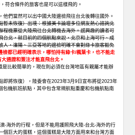
開始，符合條件的旅客也是可以這樣飛的。
，他們當然可以出中國大陸邊檢飛往台北後轉往國外。
點暫未恢復）出境：根據美卡論壇多位網友熱心諮詢北
聯程機票從大陸飛往台北轉機去海外。感興趣的讀者可
飛台北，就目前的四個航點來說，北京和上海可行、成
放人，瀋陽、三亞等地的邊檢明確不會對綠卡旅客豁免
海邊檢都已經明確表示，哪怕持有綠卡/楓葉卡，也不能走
有大通證和簽注才能直飛台北。
前還是比較簡單的，現在則必須在台灣地區有親屬才能辦
將恢復），陸委會在2023年3月9日宣布將從2023年
13個包機航班航點，其中包含常規航點重慶和包機航點南
澳-海外的行程，但是不能用護照飛大陸-台北-海外的行
一個巨大的蛋糕，這個蛋糕是大陸方面用來和台灣方面