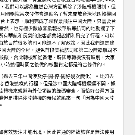
年1月初，我們可以認為雖然台灣方面解除了涉陸轉機限制，但
11月國務院某次發佈會還點名了暫未開放台灣地區轉機回
個平台上表示，順利完成了聯程票飛往中國大陸，只需要台
。當然，也有極少數旅客彙報被華航等航司的地勤攔了下
所有華航和長榮的旅客都彙報說順利飛完了行程，可以
由於目前很多航司可能還不了解政策，因此我們還是建
-中國大陸的全程，避免首段美籍航司和第二段陸籍航司不
酸核酸，台北轉機和從香港、韓國等轉機沒有區別，大家
個小時這個時間之後做的核酸肯定都是符合條件的。
過去三年中間涉及停-開-停-開好幾次變化）。比如去
台北-香港這樣的行程。但是涉中國大陸轉機遲遲不開，據
陸轉機來規避海外使領館的綠碼審查，而恰好台灣方面
機但是排除涉陸轉機的時候乾脆來一句「因為中國大陸
。
加有效簽注才能出境。因此普通的陸籍旅客是無法使用