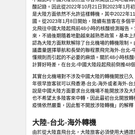
酸記錄。因此從2022年10月21日到2023
是大陸方面依然不允許這樣轉機，其中2022年
國。從2023年1月8日開始，陸續有旅客在多
北飛往中國大陸起飛前48小時的核酸檢測報告
來，不過後期隨着地勤越來越熟悉政策，基本上
認為大陸方面默默解除了台北機場的轉機限制。
議盡量選擇華航和長榮的聯程票飛完海外-台北
懂規則而引起的不必要的麻煩。關於48小時核
計算好時差，在台北-中國大陸段起飛前倒推48
其實台北機場對不涉及中國大陸的轉機開放已久（
年很早旅客就可以飛香港-台北-海外或者海外-
說是中國大陸方面要求台北機場不能開放涉及大
也不希望太多陸客來中轉，因此最初台北開放轉
疫情依然嚴重，因此暫不開放涉陸轉機」的解釋
大陸-台北-海外轉機
由於從大陸直飛台北，大陸旅客必須使用大通證