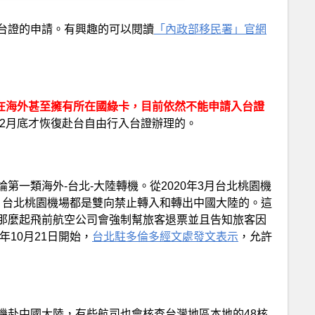
台證的申請。有興趣的可以閱讀
「內政部移民署」官網
人在海外甚至擁有所在國綠卡，目前依然不能申請入台證
年2月底才恢復赴台自由行入台證辦理的。
第一類海外-台北-大陸轉機。從2020年3月台北桃園機
1份，台北桃園機場都是雙向禁止轉入和轉出中國大陸的。這
那麼起飛前航空公司會強制幫旅客退票並且告知旅客因
年10月21日開始，
台北駐多倫多經文處發文表示
，允許
機赴中國大陸，有些航司也會核查台灣地區本地的48核